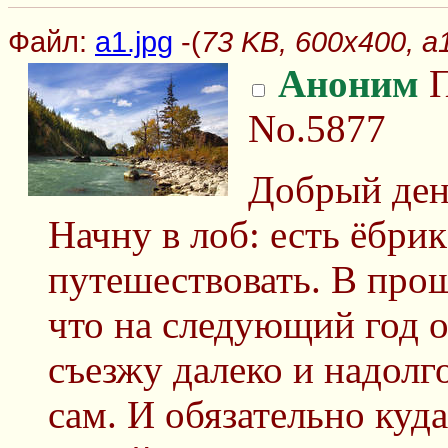
Файл:
a1.jpg
-(
73 KB, 600x400, a1
Аноним
П
No.5877
Добрый ден
Начну в лоб: есть ёбри
путешествовать. В про
что на следующий год о
съезжу далеко и надолго
сам. И обязательно куда