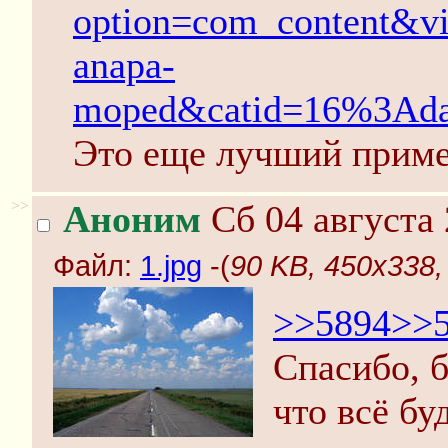
option=com_content&v
anapa-
moped&catid=16%3Ada
Это еще лучший приме
>>
Аноним
Сб 04 августа 
Файл:
1.jpg
-(
90 KB, 450x338, 
>>5894
>>
Спасибо, б
что всё бу