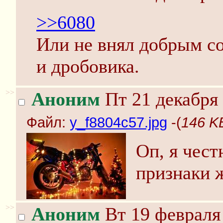
>>6080
Или не внял добрым со
и дробовика.
>>
Аноним
Пт 21 декабря 
Файл:
y_f8804c57.jpg
-(
146 KB
Оп, я чес
признаки 
>>
Аноним
Вт 19 февраля 