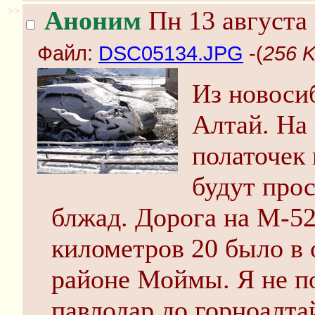
>>
Аноним
Пн 13 августа 
Файл:
DSC05134.JPG
-(
256 
Из новосиб
Алтай. На 
полаточек 
будут прос
блжад. Дорога на М-52
километров 20 было в 
районе Моймы. Я не п
павлодар до горноалтай