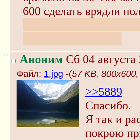
600 сделать врядли пол
с deebe какбэ, но ты, 
удачи тебе еще раз!
>>
Аноним
Сб 04 августа 
Файл:
1.jpg
-(
57 KB, 800x600, 
>>5889
Спасибо.
Я так и ра
покрою пр