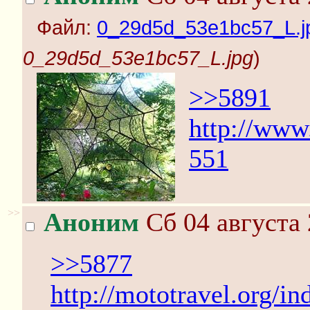
Файл:
0_29d5d_53e1bc57_L.j
0_29d5d_53e1bc57_L.jpg
)
>>5891
http://www
551
>>
Аноним
Сб 04 августа 
>>5877
http://mototravel.org/in