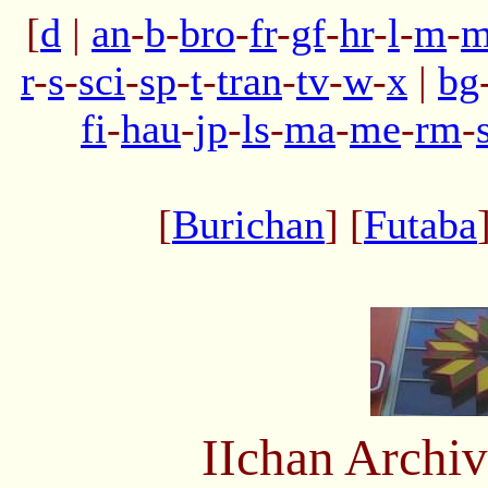
[
d
|
an
-
b
-
bro
-
fr
-
gf
-
hr
-
l
-
m
-
m
r
-
s
-
sci
-
sp
-
t
-
tran
-
tv
-
w
-
x
|
bg
fi
-
hau
-
jp
-
ls
-
ma
-
me
-
rm
-
[
Burichan
] [
Futaba
IIchan Arch