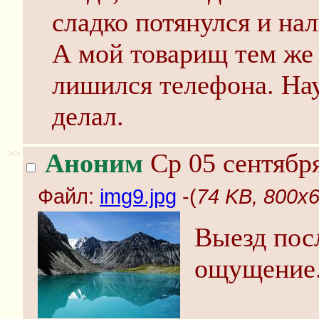
сладко потянулся и нал
А мой товарищ тем же 
лишился телефона. Нау
делал.
>>
Аноним
Ср 05 сентября
Файл:
img9.jpg
-(
74 KB, 800x6
Выезд пос
ощущение