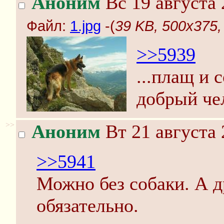
Аноним
Вс 19 августа 
Файл:
1.jpg
-(
39 KB, 500x375, 
>>5939
...плащ и 
добрый че
>>
Аноним
Вт 21 августа 
>>5941
Можно без собаки. А 
обязательно.