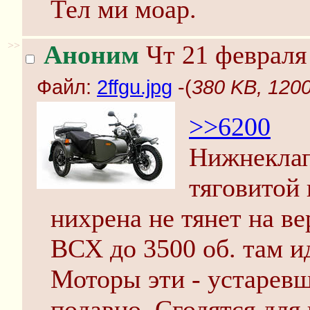
Тел ми моар.
>>
Аноним
Чт 21 февраля 
Файл:
2ffgu.jpg
-(
380 KB, 1200
>>6200
Нижнеклап
тяговитой 
нихрена не тянет на в
ВСХ до 3500 об. там ид
Моторы эти - устарев
подавно. Сгодятся для 