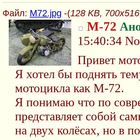
Файл:
M72.jpg
-(
128 KB, 700x516
М-72
Ан
15:40:34
No
Привет мот
Я хотел бы поднять тем
мотоцикла как М-72.
Я понимаю что по сов
представляет собой са
на двух колёсах, но в п