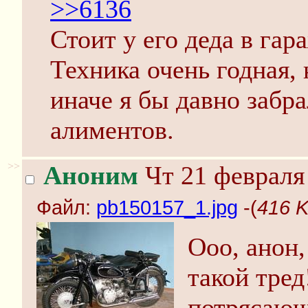
>>6136
Стоит у его деда в гар
Техника очень годная, 
иначе я бы давно забр
алиментов.
>>
Аноним
Чт 21 февраля 
Файл:
pb150157_1.jpg
-(
416 K
Ооо, анон,
такой тред
потрясающ