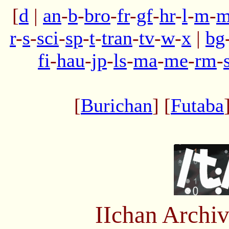
[
d
|
an
-
b
-
bro
-
fr
-
gf
-
hr
-
l
-
m
-
m
r
-
s
-
sci
-
sp
-
t
-
tran
-
tv
-
w
-
x
|
bg
fi
-
hau
-
jp
-
ls
-
ma
-
me
-
rm
-
[
Burichan
] [
Futaba
IIchan Arch