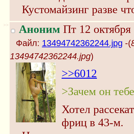
Кустомайзинг разве чт
>>
Аноним
Пт 12 октября 
Файл:
13494742362244.jpg
-(
13494742362244.jpg
)
>>6012
>Зачем он теб
Хотел рассекат
фриц в 43-м.