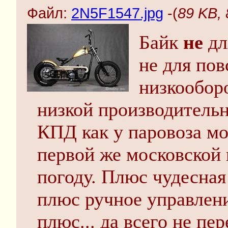
Файл:
2N5F1547.jpg
-(
89 KB,
Байк
не
дл
не для пов
низкообор
низкой производитель
КПД как у паровоза мо
первой же московской
погоду. Плюс чудесная 
плюс ручное управлен
плюс... да всего не пе