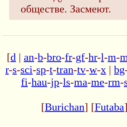
обществе. Засмеют.
[
d
|
an
-
b
-
bro
-
fr
-
gf
-
hr
-
l
-
m
-
m
r
-
s
-
sci
-
sp
-
t
-
tran
-
tv
-
w
-
x
|
bg
fi
-
hau
-
jp
-
ls
-
ma
-
me
-
rm
-
[
Burichan
] [
Futaba