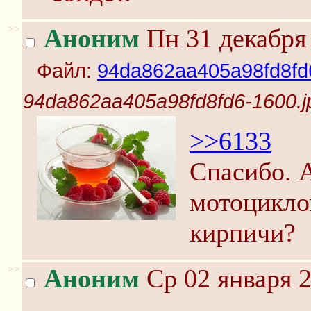
>>
Аноним
Пн 31 декабря 
Файл:
94da862aa405a98fd8fd6
94da862aa405a98fd8fd6-1600.j
>>6133
Спасибо. А
мотоцикло
кирпичи?
>>
Аноним
Ср 02 января 2