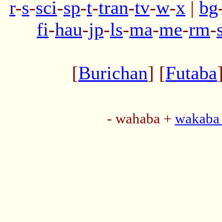
r
-
s
-
sci
-
sp
-
t
-
tran
-
tv
-
w
-
x
|
bg
fi
-
hau
-
jp
-
ls
-
ma
-
me
-
rm
-
[
Burichan
] [
Futaba
- wahaba +
wakaba 