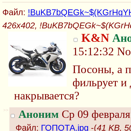
Файл:
!BuKB7bQEGk~$(KGrHqYH-D
426x402, !BuKB7bQEGk~$(KGrHqY
K&N
Ан
15:12:32
No
Посоны, а п
фильрует и 
накрывается?
>>
Аноним
Ср 09 февраля 
Файл:
ГОПОТА.jpg
-(
41 KB, 