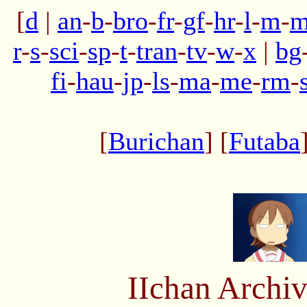
[
d
|
an
-
b
-
bro
-
fr
-
gf
-
hr
-
l
-
m
-
m
r
-
s
-
sci
-
sp
-
t
-
tran
-
tv
-
w
-
x
|
bg
fi
-
hau
-
jp
-
ls
-
ma
-
me
-
rm
-
[
Burichan
] [
Futaba
IIchan Arch