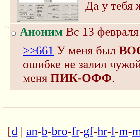
Да у тебя
>>
Аноним
Вс 13 февраля 
>>661
У меня был
BO
ошибке не залил чужой
меня
ПИК-ОФФ
.
[
d
|
an
-
b
-
bro
-
fr
-
gf
-
hr
-
l
-
m
-
m