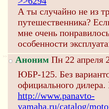
>>6294
А ты случайно не из т
путешественника? Если 
мне очень понравилось
особенности эксплуат
>>
Аноним
Пн 22 апреля 2
ЮБР-125. Без варианто
официального дилера.
http://www.panavto-
yamaha.ru/catalog/moto