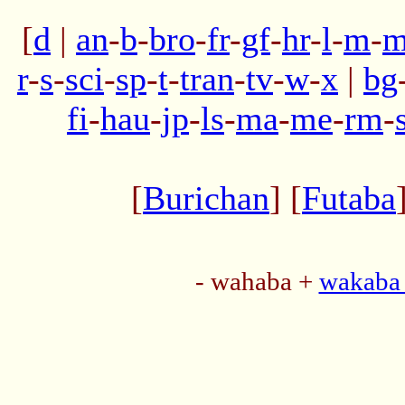
[
d
|
an
-
b
-
bro
-
fr
-
gf
-
hr
-
l
-
m
-
m
r
-
s
-
sci
-
sp
-
t
-
tran
-
tv
-
w
-
x
|
bg
fi
-
hau
-
jp
-
ls
-
ma
-
me
-
rm
-
[
Burichan
] [
Futaba
- wahaba +
wakaba 