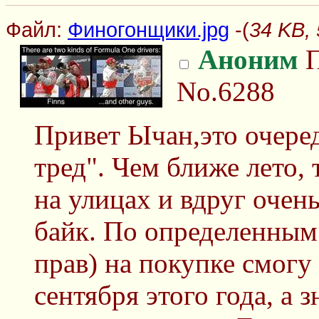
Файл:
Финогонщики.jpg
-(
34 KB,
Аноним
П
No.6288
Привет Ычан,это очере
тред". Чем ближе лето,
на улицах и вдруг очень
байк. По определенным
прав) на покупке смогу
сентября этого года, а 