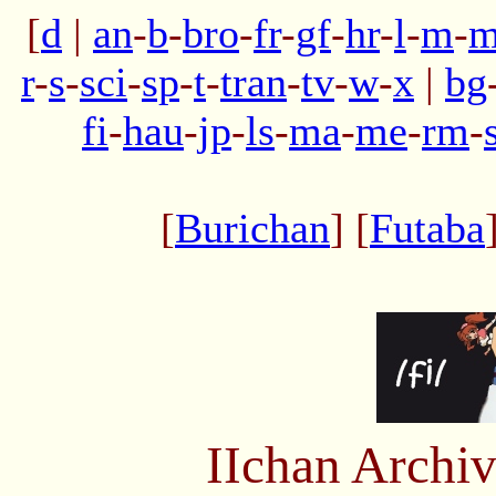
[
d
|
an
-
b
-
bro
-
fr
-
gf
-
hr
-
l
-
m
-
m
r
-
s
-
sci
-
sp
-
t
-
tran
-
tv
-
w
-
x
|
bg
fi
-
hau
-
jp
-
ls
-
ma
-
me
-
rm
-
[
Burichan
] [
Futaba
IIchan Arch