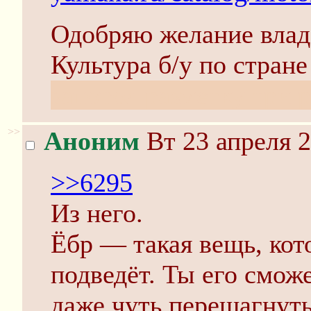
Одобряю желание влад
Культура б/у по стране
запорол разметку три р
>>
Аноним
Вт 23 апреля 2
>>6295
Из него.
Ёбр — такая вещь, кото
подведёт. Ты его смож
даже чуть перешагнуть 