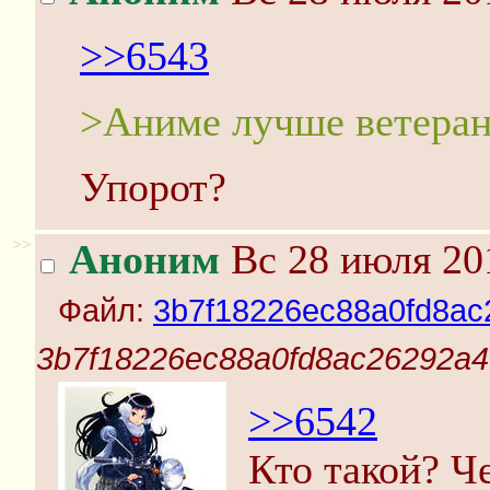
>>6543
>Аниме лучше ветера
Упорот?
>>
Аноним
Вс 28 июля 20
Файл:
3b7f18226ec88a0fd8ac
3b7f18226ec88a0fd8ac26292a4
>>6542
Кто такой? Ч