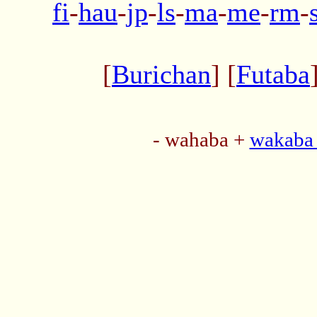
fi
-
hau
-
jp
-
ls
-
ma
-
me
-
rm
-
[
Burichan
] [
Futaba
- wahaba +
wakaba 