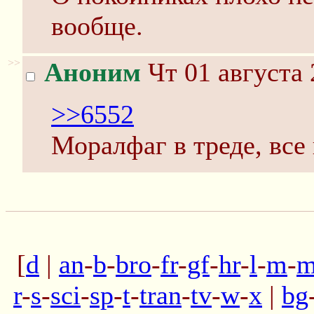
вообще.
>>
Аноним
Чт 01 августа 
>>6552
Моралфаг в треде, все
[
d
|
an
-
b
-
bro
-
fr
-
gf
-
hr
-
l
-
m
-
m
r
-
s
-
sci
-
sp
-
t
-
tran
-
tv
-
w
-
x
|
bg