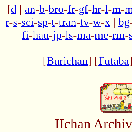
[
d
|
an
-
b
-
bro
-
fr
-
gf
-
hr
-
l
-
m
-
m
r
-
s
-
sci
-
sp
-
t
-
tran
-
tv
-
w
-
x
|
bg
fi
-
hau
-
jp
-
ls
-
ma
-
me
-
rm
-
[
Burichan
] [
Futaba
IIchan Arch