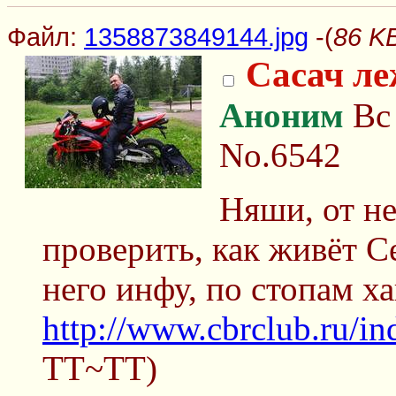
Файл:
1358873849144.jpg
-(
86 K
Сасач ле
Аноним
Вс 
No.6542
Няши, от не
проверить, как живёт С
него инфу, по стопам х
http://www.cbrclub.ru/i
TT~TT)