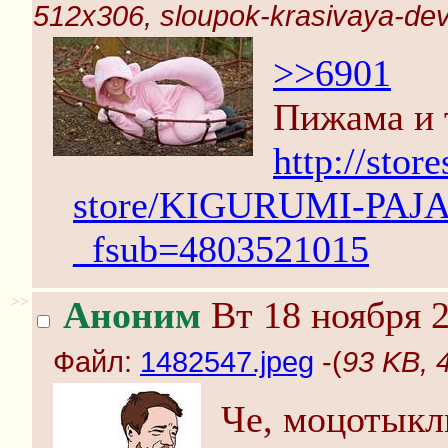
512x306, sloupok-krasivaya-dev
>>6901
Пижама и 
http://stor
store/KIGURUMI-PAJA
_fsub=4803521015
>>
Аноним
Вт 18 ноября 2
Файл:
1482547.jpeg
-(
93 KB, 
Че, моцотыкл