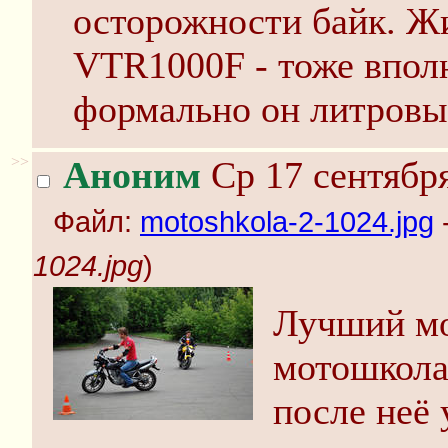
осторожности байк. Жи
VTR1000F - тоже вполн
формально он литровы
>>
Аноним
Ср 17 сентября
Файл:
motoshkola-2-1024.jpg
-
1024.jpg
)
Лучший мо
мотошкола 
после неё 