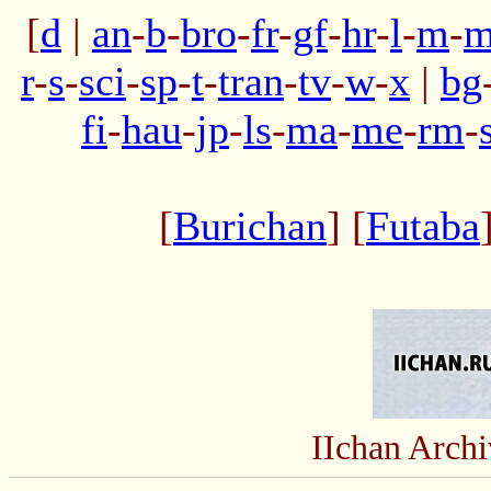
[
d
|
an
-
b
-
bro
-
fr
-
gf
-
hr
-
l
-
m
-
m
r
-
s
-
sci
-
sp
-
t
-
tran
-
tv
-
w
-
x
|
bg
fi
-
hau
-
jp
-
ls
-
ma
-
me
-
rm
-
[
Burichan
] [
Futaba
IIchan Arc