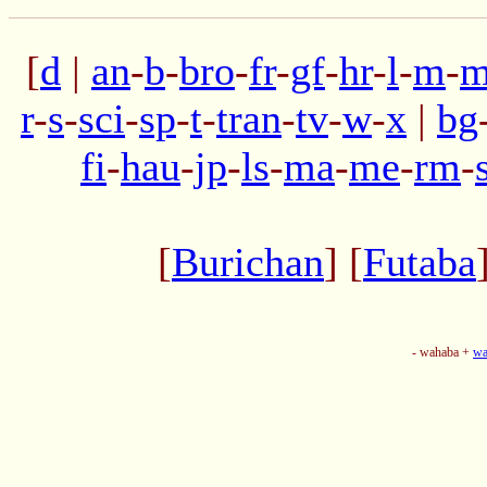
[
d
|
an
-
b
-
bro
-
fr
-
gf
-
hr
-
l
-
m
-
m
r
-
s
-
sci
-
sp
-
t
-
tran
-
tv
-
w
-
x
|
bg
fi
-
hau
-
jp
-
ls
-
ma
-
me
-
rm
-
[
Burichan
] [
Futaba
- wahaba +
wa