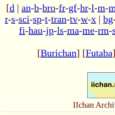
[
d
|
an
-
b
-
bro
-
fr
-
gf
-
hr
-
l
-
m
-
m
r
-
s
-
sci
-
sp
-
t
-
tran
-
tv
-
w
-
x
|
bg
fi
-
hau
-
jp
-
ls
-
ma
-
me
-
rm
-
[
Burichan
] [
Futaba
IIchan Arc