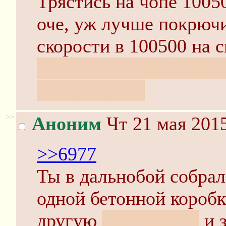
Трястись на чопе 1005
оче, уж лучше покрюч
скорости в 100500 на с
Неужели вы вообще не
же проходит!
>>
Аноним
Чт 21 мая 2015
>>6977
Ты в дальнобой собрал
одной бетонной коробк
другую
деревянную
и з