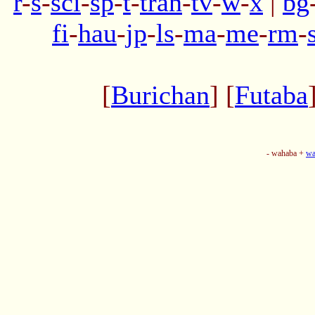
r
-
s
-
sci
-
sp
-
t
-
tran
-
tv
-
w
-
x
|
bg
fi
-
hau
-
jp
-
ls
-
ma
-
me
-
rm
-
[
Burichan
] [
Futaba
- wahaba +
wa