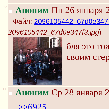
>>
Аноним
Пн 26 января 2
Файл:
2096105442_67d0e347f
2096105442_67d0e347f3.jpg
)
бля это то
своим сте
>>
Аноним
Ср 28 января 2
>>6925