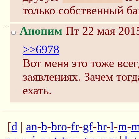
только собственный ба
>>
Аноним
Пт 22 мая 2015
>>6978
Вот меня это тоже все
заявлениях. Зачем тог
ехать.
[
d
|
an
-
b
-
bro
-
fr
-
gf
-
hr
-
l
-
m
-
m