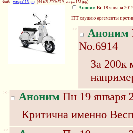
Файл:
vespa113.jpg
-(
44 KB, 500x519, vespa113.jpg
)
Аноним
Вс 18 января 2015
ITT слушаю аргементы против
>>
Аноним
No.6914
За 200к 
наприме
>>
Аноним
Пн 19 января 2
Критична именно Веспа
>>