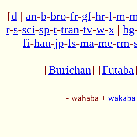
[
d
|
an
-
b
-
bro
-
fr
-
gf
-
hr
-
l
-
m
-
m
r
-
s
-
sci
-
sp
-
t
-
tran
-
tv
-
w
-
x
|
bg
fi
-
hau
-
jp
-
ls
-
ma
-
me
-
rm
-
[
Burichan
] [
Futaba
- wahaba +
wakaba 