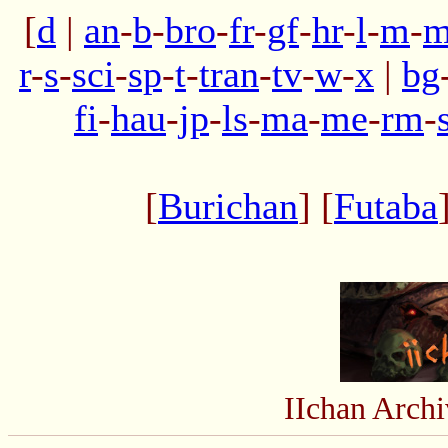
[
d
|
an
-
b
-
bro
-
fr
-
gf
-
hr
-
l
-
m
-
m
r
-
s
-
sci
-
sp
-
t
-
tran
-
tv
-
w
-
x
|
bg
fi
-
hau
-
jp
-
ls
-
ma
-
me
-
rm
-
[
Burichan
] [
Futaba
IIchan Arc