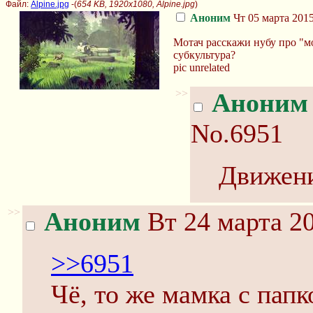
Файл:
Alpine.jpg
-(
654 KB, 1920x1080, Alpine.jpg
)
Аноним
Чт 05 марта 2015
Мотач расскажи нубу про "мо
субкультура?
pic unrelated
>>
Аноним
No.6951
Движени
>>
Аноним
Вт 24 марта 20
>>6951
Чё, то же мамка с папк