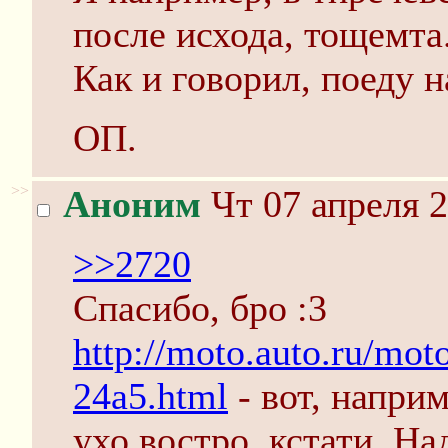
после исхода, тощемта
Как и говорил, поеду
ОП.
>>
Аноним
Чт 07 апреля 2
>>2720
Спасибо, бро :3
http://moto.auto.ru/mot
24a5.html
- вот, напри
ухо востро, кстати. На