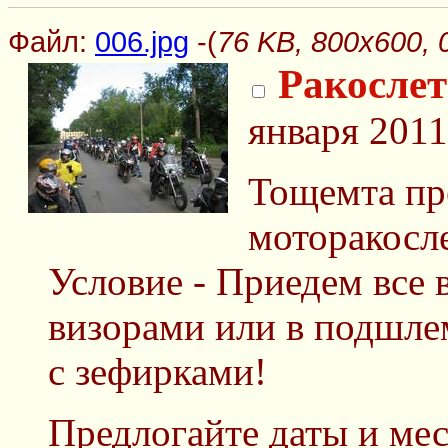
Файл:
006.jpg
-(
76 KB, 800x600, 
Ракослет
января 2011
Тощемта пр
моторакосле
Условие - Приедем все 
визорами или в подшле
с зефирками!
Предлогайте даты и мес