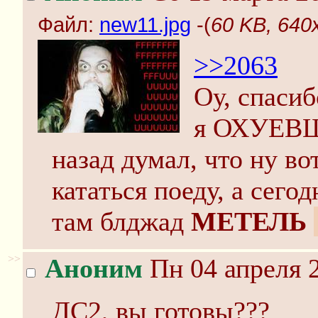
Файл:
new11.jpg
-(
60 KB, 640
>>2063
Оу, спасиб
я ОХУЕВШ
назад думал, что ну во
кататься поеду, а сего
там блджад
МЕТЕЛЬ
>>
Аноним
Пн 04 апреля 2
ДС2, вы готовы???