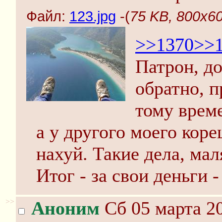
Файл:
123.jpg
-(
75 KB, 800x60
>>1370
>>
Патрон, до
обратно, п
тому време
а у другого моего кор
нахуй. Такие дела, мал
Итог - за свои деньги 
>>
Аноним
Сб 05 марта 20