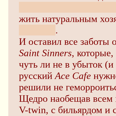
Карелию, если быть т
жить натуральным хоз
охуенен!
.
И оставил все заботы 
Saint Sinners
, которые,
чуть ли не в убыток (и
русский
Ace Cafe
нужно
решили не геморроитьс
Щедро наобещав всем и
V-twin, с бильярдом и