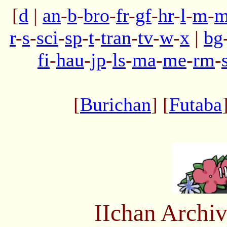
[
d
|
an
-
b
-
bro
-
fr
-
gf
-
hr
-
l
-
m
-
m
r
-
s
-
sci
-
sp
-
t
-
tran
-
tv
-
w
-
x
|
bg
fi
-
hau
-
jp
-
ls
-
ma
-
me
-
rm
-
[
Burichan
] [
Futaba
IIchan Arch