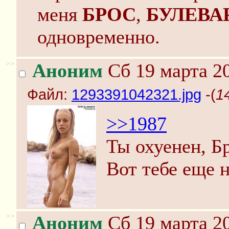
меня
БРОС
,
БУЛЕВА
одновременно.
>>
Аноним
Сб 19 марта 20
Файл:
1293391042321.jpg
-(
1
>>1987
Ты охуенен, Б
Вот тебе еще 
>>
Аноним
Сб 19 марта 20