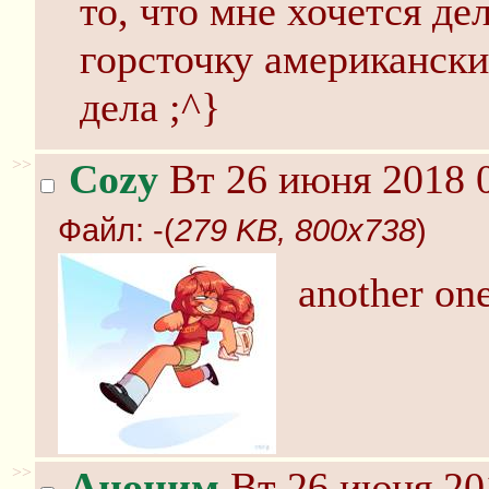
то, что мне хочется дел
горсточку американски
дела ;^}
>>
Cozy
Вт 26 июня 2018 0
Файл:
-(
279 KB, 800x738
)
another on
>>
Аноним
Вт 26 июня 20