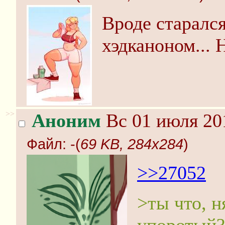
Вроде старалс
хэдканоном... 
>>
Аноним
Вс 01 июля 20
Файл:
-(
69 KB, 284x284
)
>>27052
>ты что, н