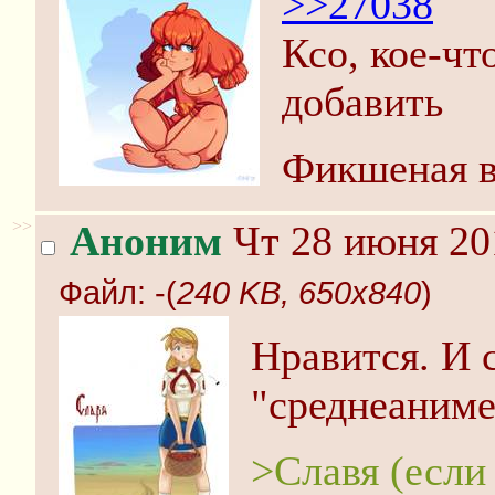
>>27038
Ксо, кое-чт
добавить
Фикшеная в
>>
Аноним
Чт 28 июня 20
Файл:
-(
240 KB, 650x840
)
Нравится. И 
"среднеаниме
>Славя (если