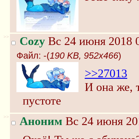
>>
Cozy
Вс 24 июня 2018 0
Файл:
-(
190 KB, 952x466
)
>>27013
И она же, 
пустоте
>>
Аноним
Вс 24 июня 20