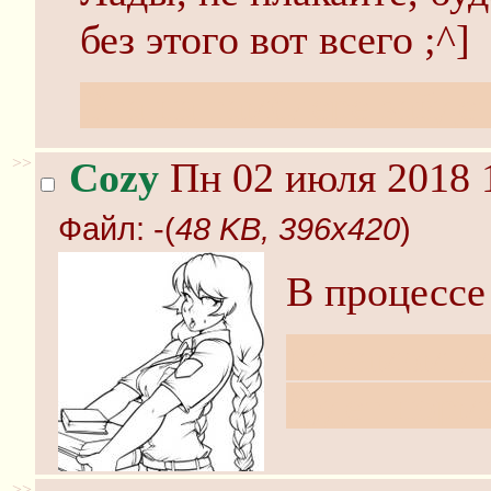
без этого вот всего ;^]
Эта на тамблере зайдет
>>
Cozy
Пн 02 июля 2018 
Файл:
-(
48 KB, 396x420
)
В процессе
на самом д
будет норм
>>