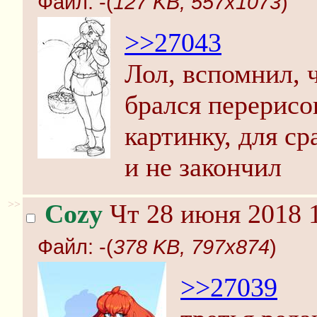
Файл:
-(
127 KB, 557x1073
)
>>27043
Лол, вспомнил, 
брался перерисо
картинку, для ср
и не закончил
>>
Cozy
Чт 28 июня 2018 1
Файл:
-(
378 KB, 797x874
)
>>27039