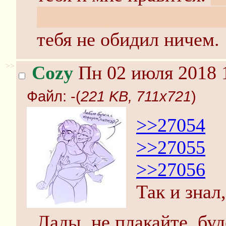
просматривал, были р
тебя не обидил ничем.
>>
Cozy
Пн 02 июля 2018 
Файл:
-(
221 KB, 711x721
)
>>27054
>>27055
>>27056
Так и знал
Лады, не плакайте, бу