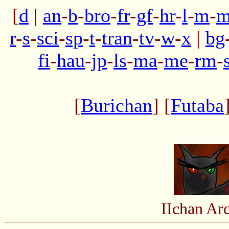
[
d
|
an
-
b
-
bro
-
fr
-
gf
-
hr
-
l
-
m
-
m
r
-
s
-
sci
-
sp
-
t
-
tran
-
tv
-
w
-
x
|
bg
fi
-
hau
-
jp
-
ls
-
ma
-
me
-
rm
-
[
Burichan
] [
Futaba
IIchan Ar