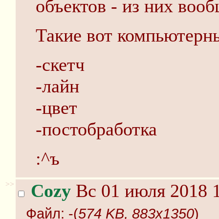
объектов - из них вооб
Такие вот компьютерны
-скетч
-лайн
-цвет
-постобработка
:^ъ
>>
Cozy
Вс 01 июля 2018 1
Файл:
-(
574 KB, 883x1350
)