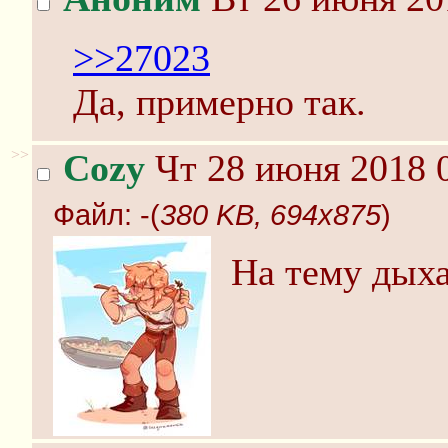
>>27023
Да, примерно так.
>>
Cozy
Чт 28 июня 2018 0
Файл:
-(
380 KB, 694x875
)
На тему дых