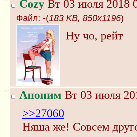
Cozy
Вт 03 июля 2018 0
Файл:
-(
183 KB, 850x1196
)
Ну чо, рейт
>>
Аноним
Вт 03 июля 20
>>27060
Няша же! Совсем друго