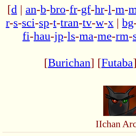
[
d
|
an
-
b
-
bro
-
fr
-
gf
-
hr
-
l
-
m
-
m
r
-
s
-
sci
-
sp
-
t
-
tran
-
tv
-
w
-
x
|
bg
fi
-
hau
-
jp
-
ls
-
ma
-
me
-
rm
-
[
Burichan
] [
Futaba
IIchan Ar