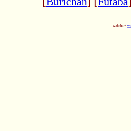
[
Burichan
] [
Futaba
- wahaba +
wa