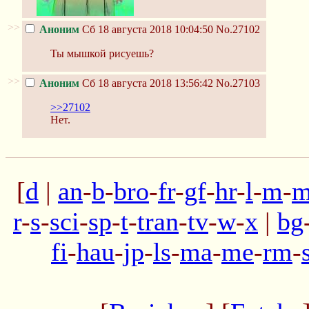
>>
Аноним
Сб 18 августа 2018 10:04:50
No.27102
Ты мышкой рисуешь?
>>
Аноним
Сб 18 августа 2018 13:56:42
No.27103
>>27102
Нет.
[
d
|
an
-
b
-
bro
-
fr
-
gf
-
hr
-
l
-
m
-
m
r
-
s
-
sci
-
sp
-
t
-
tran
-
tv
-
w
-
x
|
bg
fi
-
hau
-
jp
-
ls
-
ma
-
me
-
rm
-