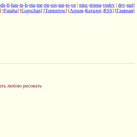
-
dn
-
fi
-
hau
-
jp
-
ls
-
ma
-
me
-
rm
-
sos
-
tan
-
to
-
vn
|
misc
-
tenma
-
vndev
|
dev
-
stat
]
] [
Futaba
] [
Gurochan
] [
Tomorrow
] [
Архив
-
Каталог
-
RSS
] [
Главная
]
ать люблю рисовать