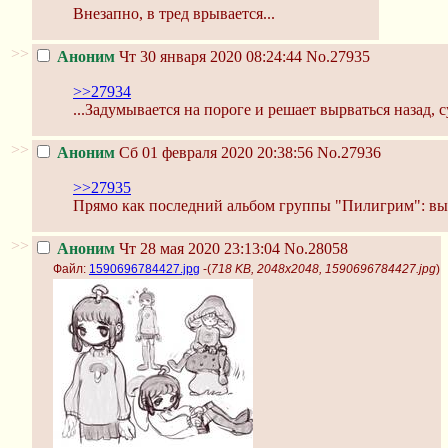
Внезапно, в тред врывается...
>>
Аноним
Чт 30 января 2020 08:24:44
No.27935
>>27934
...Задумывается на пороге и решает вырваться назад, с
>>
Аноним
Сб 01 февраля 2020 20:38:56
No.27936
>>27935
Прямо как последний альбом группы "Пилигрим": вы
>>
Аноним
Чт 28 мая 2020 23:13:04
No.28058
Файл:
1590696784427.jpg
-(
718 KB, 2048x2048, 1590696784427.jpg
)