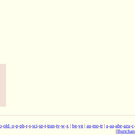
o
-
old_o
-
p
-
ph
-
r
-
s
-
sci
-
sp
-
t
-
tran
-
tv
-
w
-
x
|
bg
-
vg
|
au
-
mo
-
tr
|
a
-
aa
-
abe
-
azu
-
c
[
Burichan