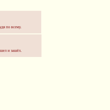
удя по всему.
шел и зашёл.