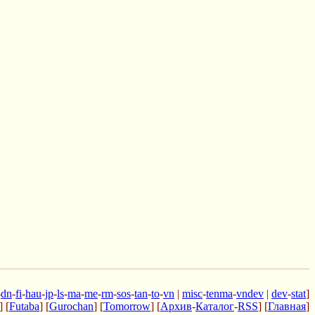
-
dn
-
fi
-
hau
-
jp
-
ls
-
ma
-
me
-
rm
-
sos
-
tan
-
to
-
vn
|
misc
-
tenma
-
vndev
|
dev
-
stat
]
] [
Futaba
] [
Gurochan
] [
Tomorrow
] [
Архив
-
Каталог
-
RSS
] [
Главная
]