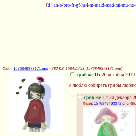
[
d
|
an
-
b
-
bro
-
fr
-
gf
-
hr
-
l
-
m
-
maid
-
med
-
mi
-
mu
-
ne
-
Файл:
1576849373171.png
-(
782 KB, 1584x1753, 1576849373171.png
)
гриб же
Пт 20 декабря 2019 
я люблю собирать грибы люблю
>>
гриб же
Пт 20 декабря 2
Файл:
1576849403372.png
-(
90