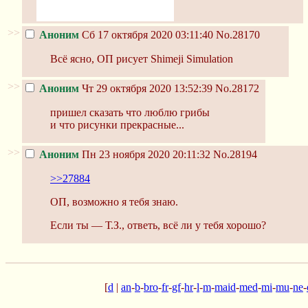
>>
Аноним
Сб 17 октября 2020 03:11:40
No.28170
Всё ясно, ОП рисует Shimeji Simulation
>>
Аноним
Чт 29 октября 2020 13:52:39
No.28172
пришел сказать что люблю грибы
и что рисунки прекрасные...
>>
Аноним
Пн 23 ноября 2020 20:11:32
No.28194
>>27884
ОП, возможно я тебя знаю.
Если ты — Т.З., ответь, всё ли у тебя хорошо?
[
d
|
an
-
b
-
bro
-
fr
-
gf
-
hr
-
l
-
m
-
maid
-
med
-
mi
-
mu
-
ne
-