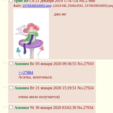
гриб же
Сб 21 декабря 2019 17:47:14
No.27888
Файл:
1576939634952.png
-(
1619 KB, 2508x3541, 1576939634952.pn
джа же
>>
Аноним
Вс 05 января 2020 09:36:55
No.27910
>>27884
Агатка, залогинься.
>>
Аноним
Вт 21 января 2020 15:19:51
No.27924
очень мило получается)
>>
Аноним
Чт 30 января 2020 03:02:39
No.27934