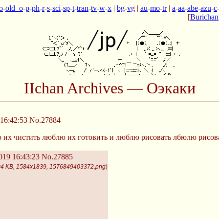
o
-
old_o
-
p
-
ph
-
r
-
s
-
sci
-
sp
-
t
-
tran
-
tv
-
w
-
x
|
bg
-
vg
|
au
-
mo
-
tr
|
a
-
aa
-
abe
-
azu
-
c
[
Burichan
IIchan Archives — Оэкаки
16:42:53
No.27884
 их чистить люблю их готовить и люблю рисовать лбюлю рисов
019 16:43:23
No.27885
4 KB, 1584x1839, 1576849403372.png
)