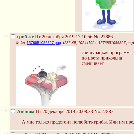
>>
гриб же
Пт 20 декабря 2019 17:10:56
No.27886
Файл:
1576851056827.png
-(
286 KB, 1024x1024, 1576851056827.png
)
саи дурацкая программа,
но цвета прикольна
смешивает
>>
Аноним
Пт 20 декабря 2019 20:08:33
No.27887
А мне только предстоит полюбить грибы. Или им пред
>>