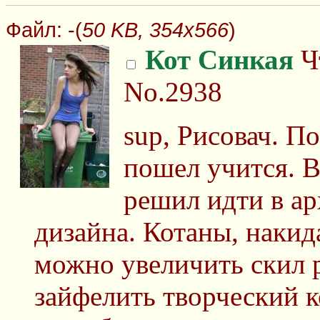
Файл:
-(
50 KB, 354x566
)
Кот Синкая
Чт
No.2938
sup, Рисовач. П
пошел учится. В
решил идти в ар
дизайна. Котаны, накид
можно увеличить скил 
зайфелить творческий к