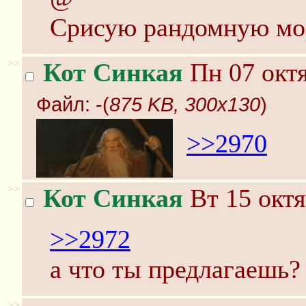
Срисую рандомную мо
>>
Кот Синкая
Пн 07 октя
Файл:
-(
875 KB, 300x130
)
>>2970
>>
Кот Синкая
Вт 15 октя
>>2972
а что ты предлагаешь?
>>