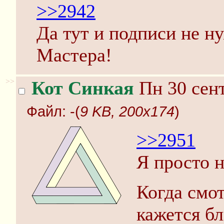
>>2942
Да тут и подписи не ну
Мастера!
>>
Кот Синкая
Пн 30 сент
Файл:
-(
9 KB, 200x174
)
>>2951
Я просто н
Когда смот
кажется б