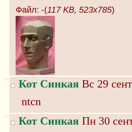
Файл:
-(
117 KB, 523x785
)
>>
Кот Синкая
Вс 29 сент
ntcn
>>
Кот Синкая
Пн 30 сент