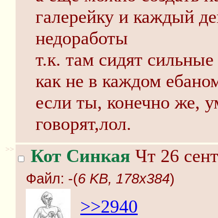
галерейку и каждый де
недоработы
т.к. там сидят сильные
как не в каждом ебано
если ты, конечно же, у
говорят,лол.
>>
Кот Синкая
Чт 26 сент
Файл:
-(
6 KB, 178x384
)
>>2940