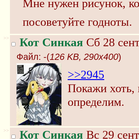
Мне нужен рисунок, ко
посоветуйте годноты.
>>
Кот Синкая
Сб 28 сент
Файл:
-(
126 KB, 290x400
)
>>2945
Покажи хоть, 
определим.
>>
Кот Синкая
Вс 29 сент