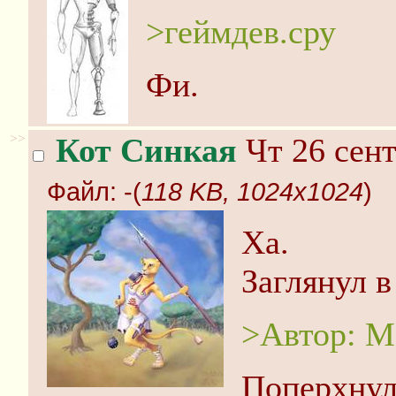
>геймдев.сру
Фи.
>>
Кот Синкая
Чт 26 сент
Файл:
-(
118 KB, 1024x1024
)
Ха.
Заглянул в
>Автор: Ma
Поперхнул