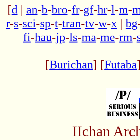
[
d
|
an
-
b
-
bro
-
fr
-
gf
-
hr
-
l
-
m
-
m
r
-
s
-
sci
-
sp
-
t
-
tran
-
tv
-
w
-
x
|
bg
fi
-
hau
-
jp
-
ls
-
ma
-
me
-
rm
-
[
Burichan
] [
Futaba
IIchan Arc