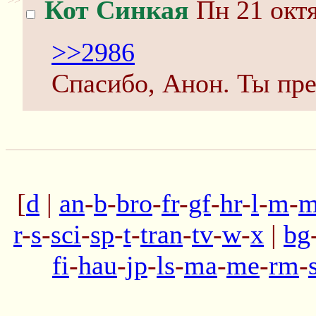
>>
Кот Синкая
Пн 21 октя
>>2986
Спасибо, Анон. Ты пре
[
d
|
an
-
b
-
bro
-
fr
-
gf
-
hr
-
l
-
m
-
m
r
-
s
-
sci
-
sp
-
t
-
tran
-
tv
-
w
-
x
|
bg
fi
-
hau
-
jp
-
ls
-
ma
-
me
-
rm
-