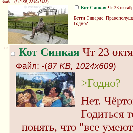
Файл:
-(
642 KB, 2240x1488
)
Кот Синкая
Чт 23 октябр
Бетти Эдвардс. Правополуша
Годно?
>>
Кот Синкая
Чт 23 октя
Файл:
-(
87 KB, 1024x609
)
>Годно?
Нет. Чёрто
Годиться т
понять, что "все умеют