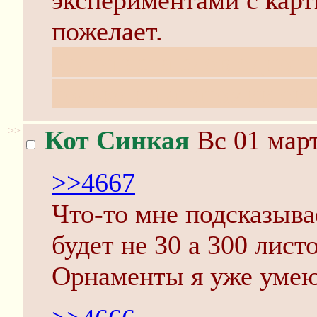
экспериментами с карт
пожелает.
Копипаста слов одного
только на анатомии сиж
>>
Кот Синкая
Вс 01 март
>>4667
Что-то мне подсказыва
будет не 30 а 300 лист
Орнаменты я уже умею,