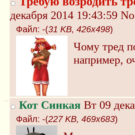
Требую возродить тр
декабря 2014 19:43:59
No
Файл:
-(
31 KB, 426x498
)
Чому тред п
например, о
>>
Кот Синкая
Вт 09 дека
Файл:
-(
227 KB, 469x683
)