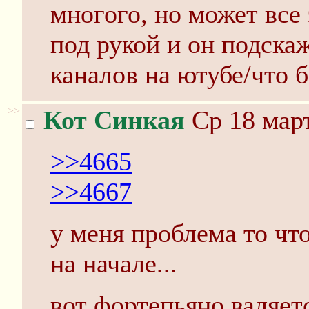
многого, но может все 
под рукой и он подска
каналов на ютубе/что 
>>
Кот Синкая
Ср 18 март
>>4665
>>4667
у меня проблема то чт
на начале...
вот фортепьяно валяетс