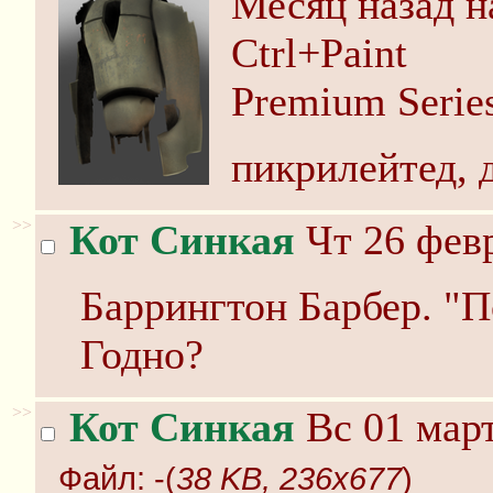
Месяц назад н
Ctrl+Paint
Premium Serie
пикрилейтед, 
>>
Кот Синкая
Чт 26 февр
Баррингтон Барбер. "
Годно?
>>
Кот Синкая
Вс 01 март
Файл:
-(
38 KB, 236x677
)