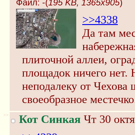
Файл:
-(
195 KB, 1365x905
)
>>4338
Да там мес
набережная
плиточной аллеи, огра
площадок ничего нет. 
неподалеку от Чехова 
своеобразное местечко
>>
Кот Синкая
Чт 30 октя