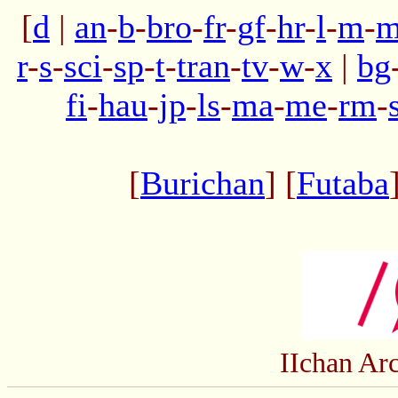
[
d
|
an
-
b
-
bro
-
fr
-
gf
-
hr
-
l
-
m
-
m
r
-
s
-
sci
-
sp
-
t
-
tran
-
tv
-
w
-
x
|
bg
fi
-
hau
-
jp
-
ls
-
ma
-
me
-
rm
-
[
Burichan
] [
Futaba
IIchan Ar