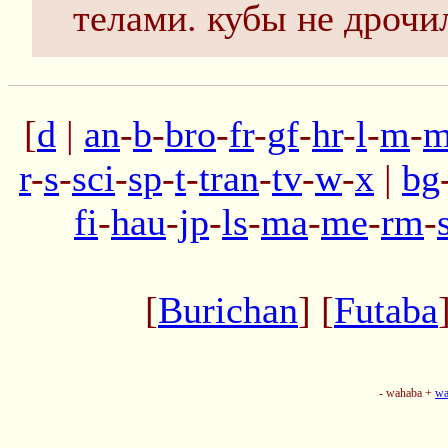
телами. кубы не дрочи
[
d
|
an
-
b
-
bro
-
fr
-
gf
-
hr
-
l
-
m
-
m
r
-
s
-
sci
-
sp
-
t
-
tran
-
tv
-
w
-
x
|
bg
fi
-
hau
-
jp
-
ls
-
ma
-
me
-
rm
-
[
Burichan
] [
Futaba
- wahaba +
wa