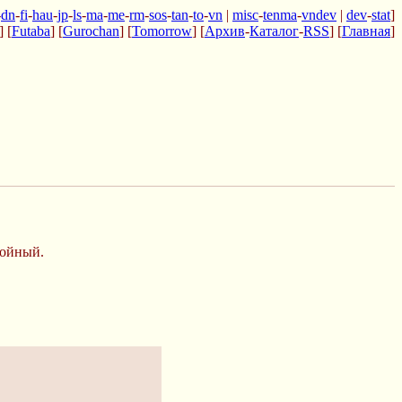
-
dn
-
fi
-
hau
-
jp
-
ls
-
ma
-
me
-
rm
-
sos
-
tan
-
to
-
vn
|
misc
-
tenma
-
vndev
|
dev
-
stat
]
] [
Futaba
] [
Gurochan
] [
Tomorrow
] [
Архив
-
Каталог
-
RSS
] [
Главная
]
тойный.