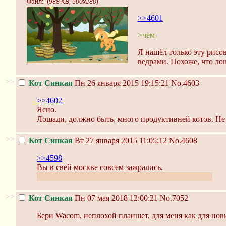
Файл:
-(
988 KB, 500x280
)
>>4601
>чем
Я нашёл только эту рисо
ведрами. Похоже, что ло
>>
Кот Синкая
Пн 26 января 2015 19:15:21
No.4603
>>4602
Ясно.
Лошади, должно быть, много продуктивней котов. Не 
>>
Кот Синкая
Вт 27 января 2015 11:05:12
No.4608
>>4598
Вы в свей москве совсем зажрались.
Хотя вероятнее что ты просто нехороший человек.
>>
Кот Синкая
Пн 07 мая 2018 12:00:21
No.7052
Бери Wacom, неплохой планшет, для меня как для но