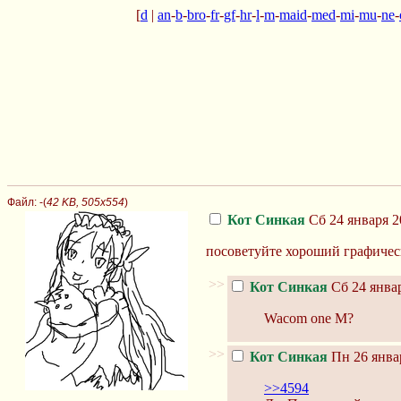
[
d
|
an
-
b
-
bro
-
fr
-
gf
-
hr
-
l
-
m
-
maid
-
med
-
mi
-
mu
-
ne
-
Файл:
-(
42 KB, 505x554
)
Кот Синкая
Сб 24 января 2
посоветуйте хороший графическ
>>
Кот Синкая
Сб 24 январ
Wacom one M?
>>
Кот Синкая
Пн 26 январ
>>4594