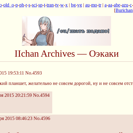
o
-
old_o
-
p
-
ph
-
r
-
s
-
sci
-
sp
-
t
-
tran
-
tv
-
w
-
x
|
bg
-
vg
|
au
-
mo
-
tr
|
a
-
aa
-
abe
-
azu
-
c
[
Burichan
IIchan Archives — Оэкаки
015 19:53:11
No.4593
ий планшет, желательно не совсем дорогой, ну и не совсем отс
я 2015 20:21:59
No.4594
я 2015 08:46:23
No.4596