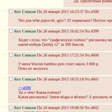
Да. Приличный размер
>>
Кот Синкая
Пн 26 января 2015 16:23:37
No.4598
Что для тебя дорогой, друг? 25 нормально? Интуос пр
>>
Кот Синкая
Пн 26 января 2015 16:42:14
No.4599
Ходят слухи, что "графическую плёнку" рисовалки мо
какой-нибудь Quntiq 12" за 500 баксов.
>>
Кот Синкая
Пн 26 января 2015 17:21:54
No.4600
У меня Wacom bamboo pen стоит около 3 000 р.
Пока не жалуюсь
>>
Кот Синкая
Пн 26 января 2015 18:55:18
No.4601
>>4599
Ты о чём? Какая плёнка?
Какая рисовалка? Зачем вёдра и яблоки? А рисовать ч
>>
Кот Синкая
Пн 26 января 2015 19:08:56
No.4602