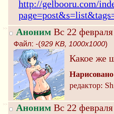
http://gelbooru.com/ind
page=post&s=list&tag
>>
Аноним
Вс 22 февраля 
Файл:
-(
929 KB, 1000x1000
)
Какое же 
Нарисовано
редактор: Sh
>>
Аноним
Вс 22 февраля 