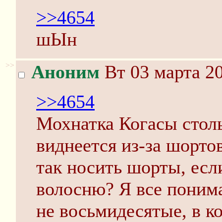
>>4654
шЫн
>>
Аноним
Вт 03 марта 20
>>4654
Мохнатка Когасы столь
виднеется из-за шорто
так носить шорты, есл
волосню? Я все понима
не восьмидесятые, в ко