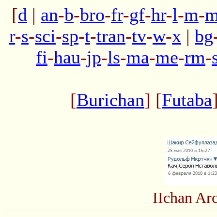
[
d
|
an
-
b
-
bro
-
fr
-
gf
-
hr
-
l
-
m
-
m
r
-
s
-
sci
-
sp
-
t
-
tran
-
tv
-
w
-
x
|
bg
fi
-
hau
-
jp
-
ls
-
ma
-
me
-
rm
-
[
Burichan
] [
Futaba
IIchan Ar