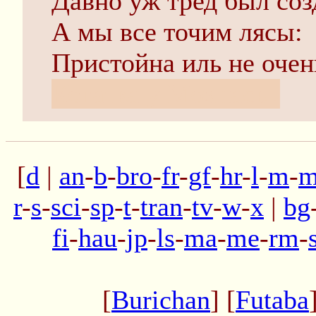
Давно уж тред был соз
А мы все точим лясы:
Пристойна иль не очен
Когатка у Мохнасы.
[
d
|
an
-
b
-
bro
-
fr
-
gf
-
hr
-
l
-
m
-
m
r
-
s
-
sci
-
sp
-
t
-
tran
-
tv
-
w
-
x
|
bg
fi
-
hau
-
jp
-
ls
-
ma
-
me
-
rm
-
[
Burichan
] [
Futaba