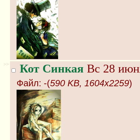
>>
Кот Синкая
Вс 28 июня
Файл:
-(
590 KB, 1604x2259
)