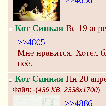
>>4630
>>
Кот Синкая
Вс 19 апре
>>4805
Мне нравится. Хотел 
неё.
>>
Кот Синкая
Пн 20 апре
Файл:
-(
439 KB, 2338x1700
)
>>4886