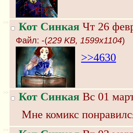
>>
Кот Синкая
Чт 26 февр
Файл:
-(
229 KB, 1599x1104
)
>>4630
>>
Кот Синкая
Вс 01 март
Мне комикс понравилс
>>