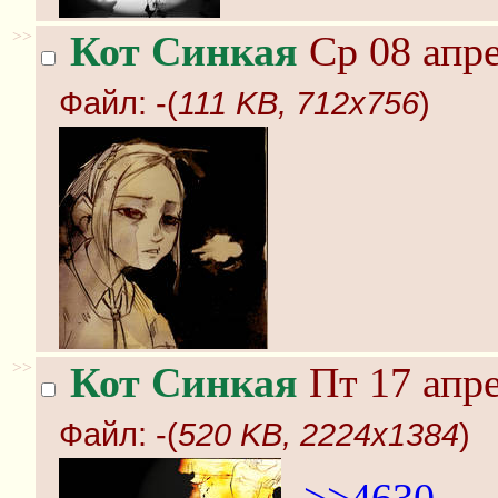
>>
Кот Синкая
Ср 08 апре
Файл:
-(
111 KB, 712x756
)
>>
Кот Синкая
Пт 17 апре
Файл:
-(
520 KB, 2224x1384
)