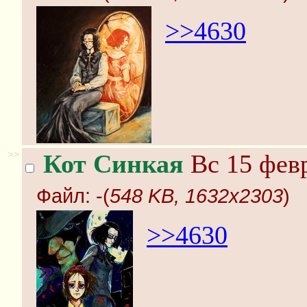
>>4630
>>
Кот Синкая
Вс 15 февр
Файл:
-(
548 KB, 1632x2303
)
>>4630