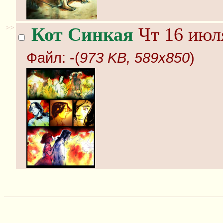
>>
Кот Синкая
Чт 16 июля
Файл:
-(
973 KB, 589x850
)