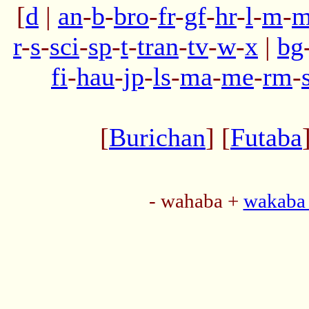
[
d
|
an
-
b
-
bro
-
fr
-
gf
-
hr
-
l
-
m
-
m
r
-
s
-
sci
-
sp
-
t
-
tran
-
tv
-
w
-
x
|
bg
fi
-
hau
-
jp
-
ls
-
ma
-
me
-
rm
-
[
Burichan
] [
Futaba
- wahaba +
wakaba 