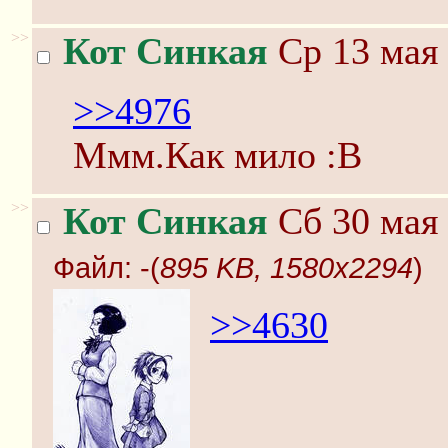
>>
Кот Синкая
Ср 13 мая 
>>4976
Ммм.Как мило :В
>>
Кот Синкая
Сб 30 мая 
Файл:
-(
895 KB, 1580x2294
)
>>4630