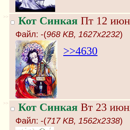
>>
Кот Синкая
Пт 12 июня
Файл:
-(
968 KB, 1627x2232
)
>>4630
>>
Кот Синкая
Вт 23 июня
Файл:
-(
717 KB, 1562x2338
)