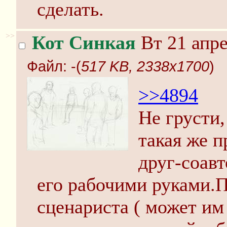
сделать.
>>
Кот Синкая
Вт 21 апре
Файл:
-(
517 KB, 2338x1700
)
>>4894
Не грусти
такая же п
друг-соавт
его рабочими руками.П
сценариста ( может им 