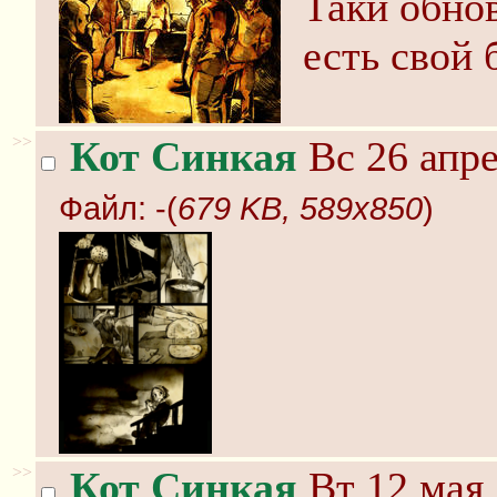
Таки обнов
есть свой 
>>
Кот Синкая
Вс 26 апре
Файл:
-(
679 KB, 589x850
)
>>
Кот Синкая
Вт 12 мая 