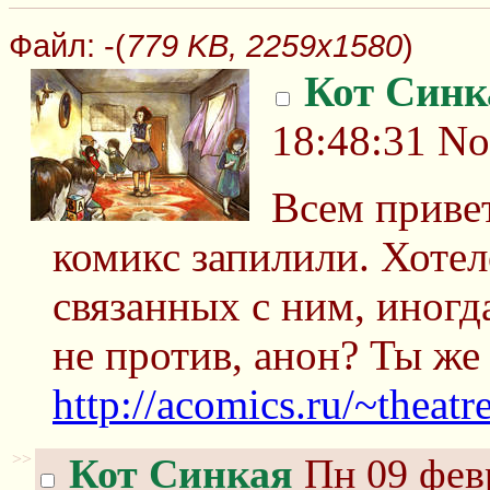
Файл:
-(
779 KB, 2259x1580
)
Кот Синк
18:48:31
No
Всем приве
комикс запилили. Хотел
связанных с ним, иногда
не против, анон? Ты же
http://acomics.ru/~theatr
>>
Кот Синкая
Пн 09 февр