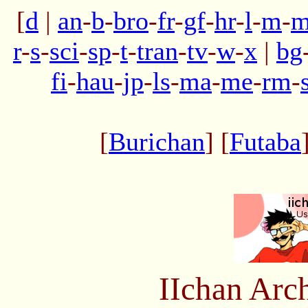
[
d
|
an
-
b
-
bro
-
fr
-
gf
-
hr
-
l
-
m
-
m
r
-
s
-
sci
-
sp
-
t
-
tran
-
tv
-
w
-
x
|
bg
fi
-
hau
-
jp
-
ls
-
ma
-
me
-
rm
-
[
Burichan
] [
Futaba
IIchan Arc