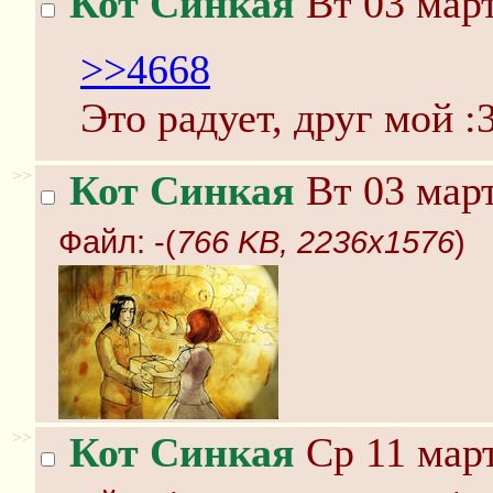
Кот Синкая
Вт 03 март
>>4668
Это радует, друг мой :
>>
Кот Синкая
Вт 03 март
Файл:
-(
766 KB, 2236x1576
)
>>
Кот Синкая
Ср 11 март