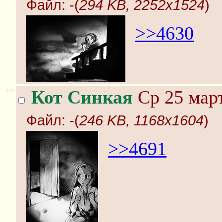
Файл:
-(
294 KB, 2252x1524
)
>>4630
>>
Кот Синкая
Ср 25 март
Файл:
-(
246 KB, 1168x1604
)
>>4691