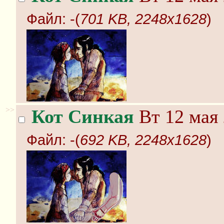
Файл:
-(
701 KB, 2248x1628
)
>>
Кот Синкая
Вт 12 мая 
Файл:
-(
692 KB, 2248x1628
)