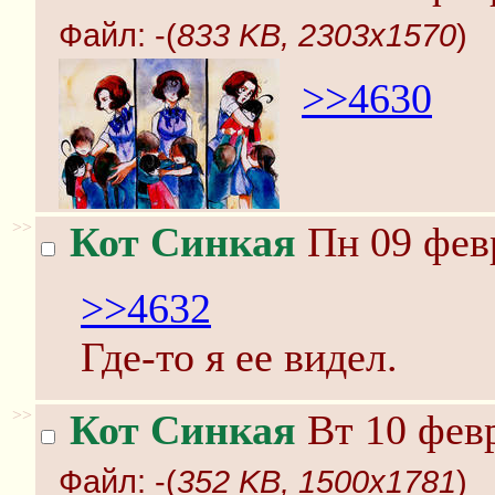
Файл:
-(
833 KB, 2303x1570
)
>>4630
>>
Кот Синкая
Пн 09 февр
>>4632
Где-то я ее видел.
>>
Кот Синкая
Вт 10 февр
Файл:
-(
352 KB, 1500x1781
)