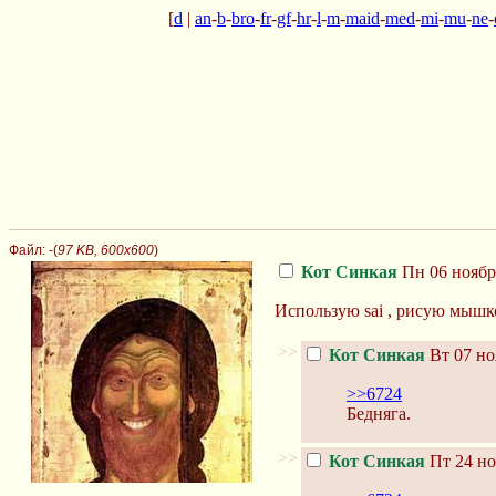
[
d
|
an
-
b
-
bro
-
fr
-
gf
-
hr
-
l
-
m
-
maid
-
med
-
mi
-
mu
-
ne
-
Файл:
-(
97 KB, 600x600
)
Кот Синкая
Пн 06 ноября
Использую sai , рисую мышк
>>
Кот Синкая
Вт 07 но
>>6724
Бедняга.
>>
Кот Синкая
Пт 24 но