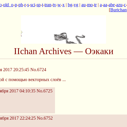
o
-
old_o
-
p
-
ph
-
r
-
s
-
sci
-
sp
-
t
-
tran
-
tv
-
w
-
x
|
bg
-
vg
|
au
-
mo
-
tr
|
a
-
aa
-
abe
-
azu
-
c
[
Burichan
IIchan Archives — Оэкаки
 2017 20:25:45
No.6724
ой с помощью векторных слоёв ...
ября 2017 04:10:35
No.6725
ября 2017 22:24:25
No.6752