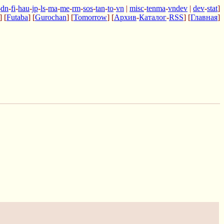
-
dn
-
fi
-
hau
-
jp
-
ls
-
ma
-
me
-
rm
-
sos
-
tan
-
to
-
vn
|
misc
-
tenma
-
vndev
|
dev
-
stat
]
] [
Futaba
] [
Gurochan
] [
Tomorrow
] [
Архив
-
Каталог
-
RSS
] [
Главная
]