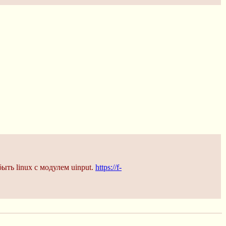
ть linux с модулем uinput.
https://f-