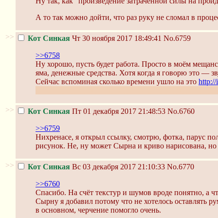
Ну так, как "произведение затраченной силы на пройд
А то так можно дойти, что раз руку не сломал в процес
>>
Кот Синкая
Чт 30 ноября 2017 18:49:41
No.6759
>>6758
Ну хорошо, пусть будет работа. Просто в моём мещан
яма, денежные средства. Хотя когда я говорю это — зв
Сейчас вспоминая сколько времени ушло на это
http:/
пор я совсем ничего не нарисовал, стыд мне и позор, 
>>
Кот Синкая
Пт 01 декабря 2017 21:48:53
No.6760
>>6759
Нихренасе, я открыл ссылку, смотрю, фотка, парус пол
рисунок. Не, ну может Сырна и криво нарисована, но
>>
Кот Синкая
Вс 03 декабря 2017 21:10:33
No.6770
>>6760
Спасибо. На счёт текстур и шумов вроде понятно, а ч
Сырну я добавил потому что не хотелось оставлять рум
в основном, черчение помогло очень.