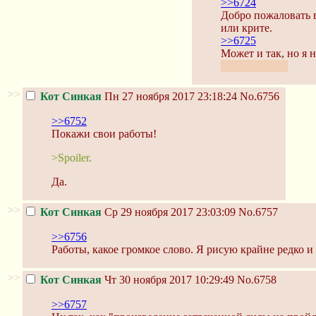
>>6724
Добро пожаловать в
или крите.
>>6725
Может и так, но я 
практики, да?
>>
Кот Синкая
Пн 27 ноября 2017 23:18:24
No.6756
>>6752
Покажи свои работы!
>Spoiler.
Да.
>>
Кот Синкая
Ср 29 ноября 2017 23:03:09
No.6757
>>6756
Работы, какое громкое слово. Я рисую крайне редко и
>>
Кот Синкая
Чт 30 ноября 2017 10:29:49
No.6758
>>6757