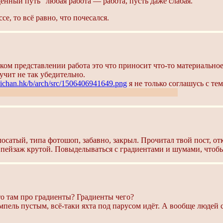
енный путь" любая работа — работа, пусть даже слабая.
се, то всё равно, что почесался.
ском представлении работа это что приносит что-то материально
учит не так убедительно.
/iichan.hk/b/arch/src/1506406941649.png
я не только соглашусь с те
но я обязательно нарисую что-нибудь до нового года
осатый, типа фотошоп, забавно, закрыл. Прочитал твой пост, отк
 пейзаж крутой. Повыделываться с градиентами и шумами, чтобы 
то там про градиенты? Градиенты чего?
пель пустым, всё-таки яхта под парусом идёт. А вообще людей се