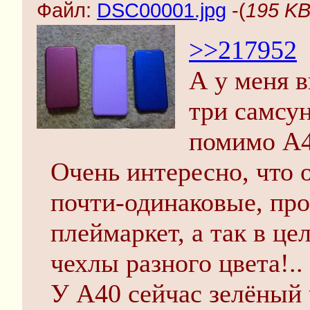
Файл:
DSC00001.jpg
-(
195 KB
>>217952
А у меня в
три самсун
помимо A4
Очень интересно, что 
почти-одинаковые, про
плеймаркет, а так в це
чехлы разного цвета!..
У A40 сейчас зелёный ч