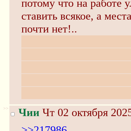
потому что на работе 
ставить всякое, а мест
почти нет!..
А ещё недавно другой 
Tele2 Mini 1.1., потом
включаться очень долг
ещё терпимо, но она и
почему-то иногда сама.
>>
Чии
Чт 02 октября 2025
>>217986