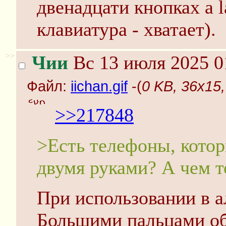
двенадцати кнопках a 
клавиатура - хватает).
>>
Чии
Вс 13 июля 2025 0
Файл:
iichan.gif
-(
0 KB, 36x15, 
>>217848
>Есть телефоны, кото
двумя руками? А чем т
При использовании в 
Большими пальцами об