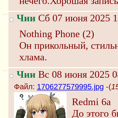
нечего.Хорошая запись
>>
Чии
Сб 07 июня 2025 1
Nothing Phone (2)
Он прикольный, стильн
хлама.
>>
Чии
Вс 08 июня 2025 0
Файл:
1706277579995.jpg
-(
1
Redmi 6a
До этого б