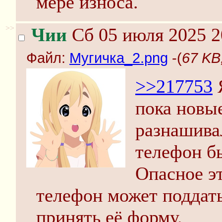
мере износа.
>>
Чии
Сб 05 июля 2025 2
Файл:
Мугичка_2.png
-(
67 KB
>>217753
Я
пока новы
разнашивал
телефон б
Опасное эт
телефон может поддат
принять её форму.