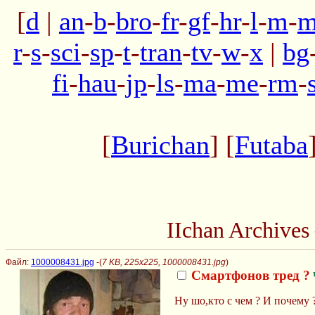
[
d
|
an
-
b
-
bro
-
fr
-
gf
-
hr
-
l
-
m
-
m
r
-
s
-
sci
-
sp
-
t
-
tran
-
tv
-
w
-
x
|
bg
fi
-
hau
-
jp
-
ls
-
ma
-
me
-
rm
-
[
Burichan
] [
Futaba
IIchan Archive
Файл:
1000008431.jpg
-(
7 KB, 225x225, 1000008431.jpg
)
Смартфонов тред ?
Ну шо,кто с чем ? И почему 