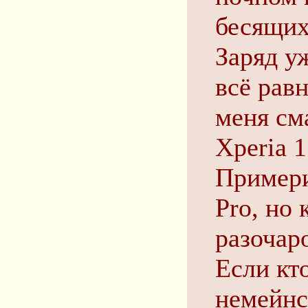
бесящих
Заряд уж
всё рав
меня см
Xperia 1
Примери
Pro, но 
разочар
Если кт
немейнс