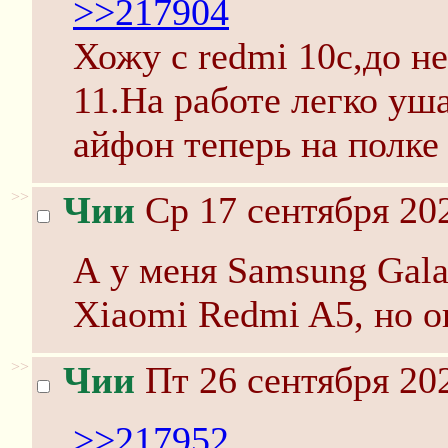
>>217904
Хожу с redmi 10c,до н
11.На работе легко уша
айфон теперь на полке
>>
Чии
Ср 17 сентября 202
А у меня Samsung Gala
Xiaomi Redmi A5, но о
>>
Чии
Пт 26 сентября 202
>>217952