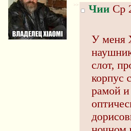
>>
Чии
Ср 2
У меня X
наушник
слот, п
корпус 
рамой и
оптичес
дорисов
ночном 