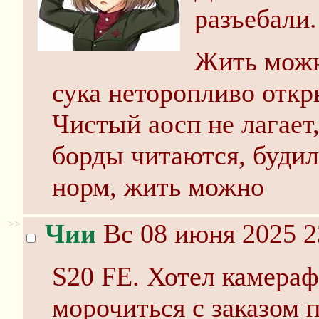
разъебали
Жить можн
сука неторопливо откр
Чистый аосп не лагает,
борды читаются, будил
норм, жить можно
>>
Чии
Вс 08 июня 2025 2
S20 FE. Хотел камераф
морочиться с заказом п