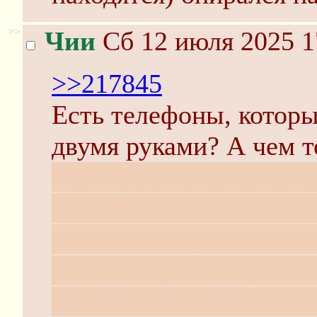
>>
Чии
Сб 12 июля 2025 1
>>217845
Есть телефоны, котор
двумя руками? А чем т
То, что раньше телефо
пользоваться им одной 
понятно, но увы для ча
сейчас экран мал, и пр
именно в физическом р