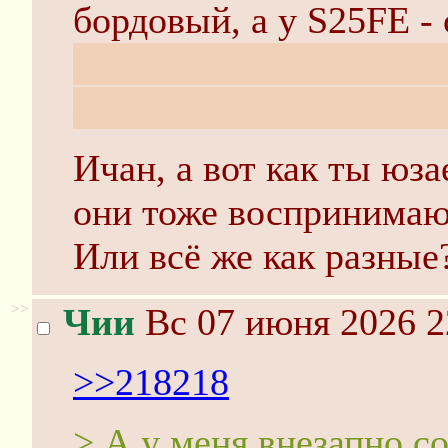
бордовый, а у S25FE -
А фотография сделана 
причём это первая посл
Ичан, а вот как ты юз
они тоже воспринимаю
Или всё же как разные?
>>
Чии
Вс 07 июня 2026 2
>>218218
> А у меня внезапно с