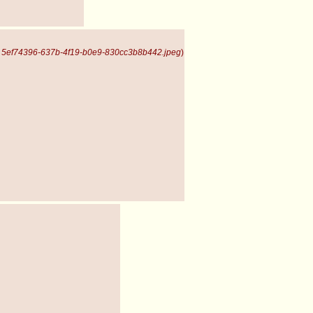
, 5ef74396-637b-4f19-b0e9-830cc3b8b442.jpeg
)