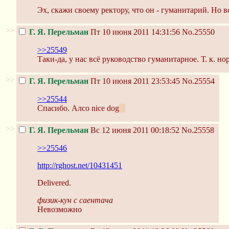
Эх, скажи своему ректору, что он - гуманитарий. Но в
>>
Г. Я. Перельман
Пт 10 июня 2011 14:31:56
No.25550
>>25549
Таки-да, у нас всё руководство гуманитарное. Т. к. 
>>
Г. Я. Перельман
Пт 10 июня 2011 23:53:45
No.25554
>>25544
Спасибо. Алсо nice dog
:3
>>
Г. Я. Перельман
Вс 12 июня 2011 00:18:52
No.25558
>>25546
http://rghost.net/10431451
Delivered.
физик-кун с саентача
Невозможно