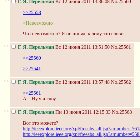
>>
Г. Я. Перельман
Вс 12 июня 2011 13:36:08
No.25560
>>25558
>Невозможно
Что невозможно? Я не понял, к чему это слово.
>>
Г. Я. Перельман
Вс 12 июня 2011 13:51:50
No.25561
>>25560
>>25541
>>
Г. Я. Перельман
Вс 12 июня 2011 13:57:48
No.25562
>>25561
А... Ну я и слоу.
>>
Г. Я. Перельман
Пн 13 июня 2011 12:15:33
No.25568
Вот это можете?
http://ieeexplore.ieee.org/xpl/freeabs_all.jsp?arnumber=56
http://ieeexplore.ieee.org/xpl/freeabs_all.jsp?arnumber=55