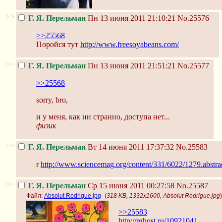
>>
Г. Я. Перельман
Пн 13 июня 2011 21:10:21
No.25576
>>25568
Поройся тут
http://www.freesoyabeans.com/
>>
Г. Я. Перельман
Пн 13 июня 2011 21:51:21
No.25577
>>25568
sorry, bro,
и у меня, как ни странно, доступа нет...
физик
>>
Г. Я. Перельман
Вт 14 июня 2011 17:37:32
No.25583
r
http://www.sciencemag.org/content/331/6022/1279.abstra
>>
Г. Я. Перельман
Ср 15 июня 2011 00:27:58
No.25587
Файл:
Absolut Rodrigue.jpg
-(
318 KB, 1332x1600, Absolut Rodrigue.jpg
)
>>25583
http://rghost.ru/10921041