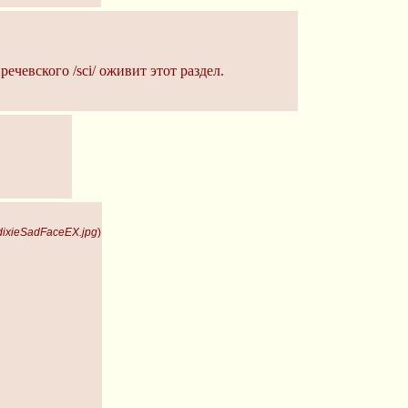
ечевского /sci/ оживит этот раздел.
dixieSadFaceEX.jpg
)