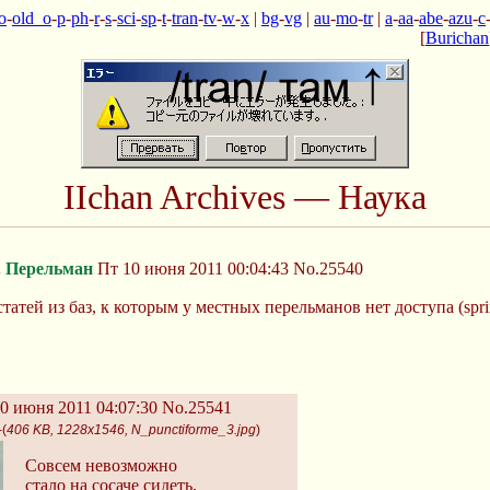
o
-
old_o
-
p
-
ph
-
r
-
s
-
sci
-
sp
-
t
-
tran
-
tv
-
w
-
x
|
bg
-
vg
|
au
-
mo
-
tr
|
a
-
aa
-
abe
-
azu
-
c
[
Burichan
IIchan Archives — Наука
. Перельман
Пт 10 июня 2011 00:04:43
No.25540
татей из баз, к которым у местных перельманов нет доступа (springer
0 июня 2011 04:07:30
No.25541
-(
406 KB, 1228x1546, N_punctiforme_3.jpg
)
Совсем невозможно
стало на сосаче сидеть,