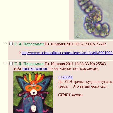
>>
Г. Я. Перельман
Пт 10 июня 2011 09:32:23
No.25542
/r
http://www.sciencedirect.com/science/article/pii/S001
>>
Г. Я. Перельман
Пт 10 июня 2011 13:33:33
No.25543
Файл:
Blue Dog web.jpg
-(
31 KB, 500x636, Blue Dog web.jpg
)
>>25541
Да, ЕГЭ-треды, куда поступать-
треды... Это выше моих сил.
СПбГУ-петян