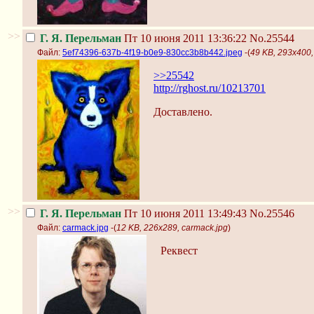
>>
Г. Я. Перельман
Пт 10 июня 2011 13:36:22
No.25544
Файл:
5ef74396-637b-4f19-b0e9-830cc3b8b442.jpeg
-(
49 KB, 293x400
>>25542
http://rghost.ru/10213701
Доставлено.
>>
Г. Я. Перельман
Пт 10 июня 2011 13:49:43
No.25546
Файл:
carmack.jpg
-(
12 KB, 226x289, carmack.jpg
)
Реквест