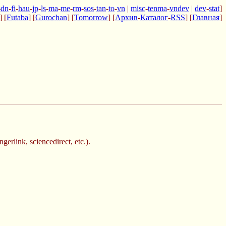
-
dn
-
fi
-
hau
-
jp
-
ls
-
ma
-
me
-
rm
-
sos
-
tan
-
to
-
vn
|
misc
-
tenma
-
vndev
|
dev
-
stat
]
] [
Futaba
] [
Gurochan
] [
Tomorrow
] [
Архив
-
Каталог
-
RSS
] [
Главная
]
link, sciencedirect, etc.).