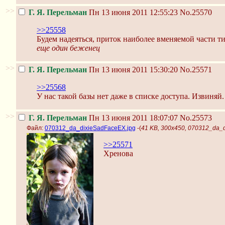
>>
Г. Я. Перельман
Пн 13 июня 2011 12:55:23
No.25570
>>25558
Будем надеяться, приток наиболее вменяемой части тир
еще один беженец
>>
Г. Я. Перельман
Пн 13 июня 2011 15:30:20
No.25571
>>25568
У нас такой базы нет даже в списке доступа. Извиняй.
>>
Г. Я. Перельман
Пн 13 июня 2011 18:07:07
No.25573
Файл:
070312_da_dixieSadFaceEX.jpg
-(
41 KB, 300x450, 070312_da_
>>25571
Хренова