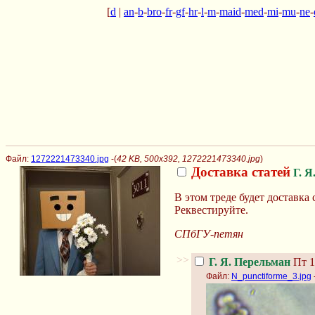
[
d
|
an
-
b
-
bro
-
fr
-
gf
-
hr
-
l
-
m
-
maid
-
med
-
mi
-
mu
-
ne
-
Файл:
1272221473340.jpg
-(
42 KB, 500x392, 1272221473340.jpg
)
Доставка статей
Г. Я
В этом треде будет доставка с
Реквестируйте.
СПбГУ-петян
>>
Г. Я. Перельман
Пт 1
Файл:
N_punctiforme_3.jpg