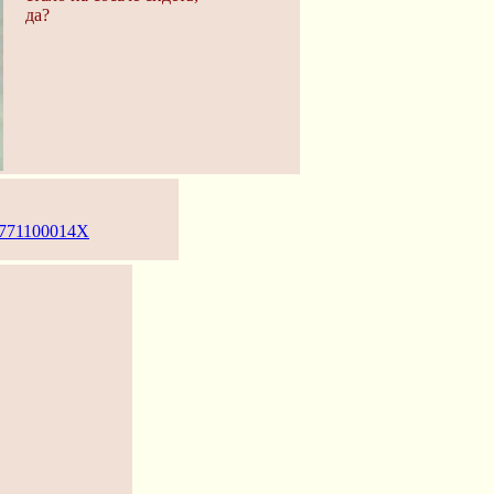
да?
002771100014X