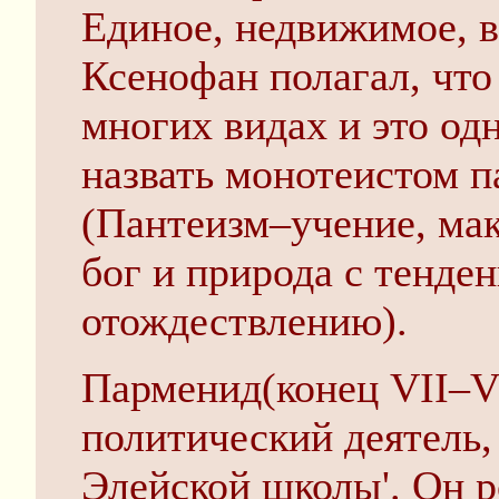
Единое, недвижимое, в
Ксенофан полагал, что
многих видах и это од
назвать монотеистом п
(Пантеизм–учение, ма
бог и природа с тенден
отождествлению).
Парменид(конец VII–VI
политичес­кий деятель
Элейской школы'. Он р