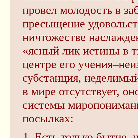
провел молодость в заб
пресыщение удовольст
ничтожестве на­слажде
«ясный лик истины в т
центре его учения–неи
субстанция, неделимы
в мире отсутствует, он
системы миропонимани
посылках:
Есть только бытие, н