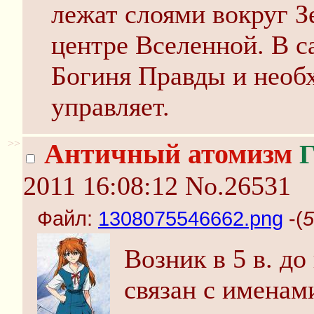
лежат слоями вокруг З
центре Вселенной. В с
Богиня Правды и необ
управляет.
>>
Античный атомизм
Г
2011 16:08:12
No.26531
Файл:
1308075546662.png
-(
5
Возник в 5 в. до
связан с именам