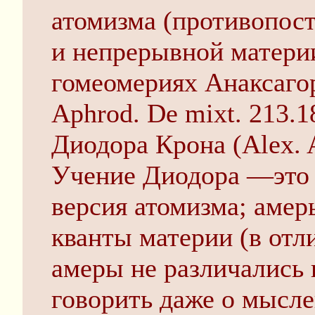
атомизма (противопос
и непрерывной материи
гомеомериях Анаксагор
Aphrod. De mixt. 213.
Диодора Крона (Alex. A
Учение Диодора —это 
версия атомизма; амер
кванты материи (в отл
амеры не различались 
говорить даже о мысле