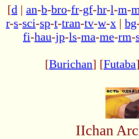
[
d
|
an
-
b
-
bro
-
fr
-
gf
-
hr
-
l
-
m
-
m
r
-
s
-
sci
-
sp
-
t
-
tran
-
tv
-
w
-
x
|
bg
fi
-
hau
-
jp
-
ls
-
ma
-
me
-
rm
-
[
Burichan
] [
Futaba
IIchan Ar