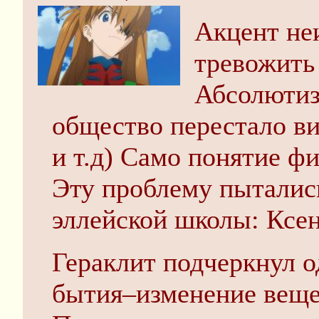
Акцент не
тревожить
Абсолютиза
общество перестало ви
и т.д) Само понятие ф
Эту проблему пыталис
эллейской школы: Ксен
Гераклит подчеркнул о
бытия–изменение вещей