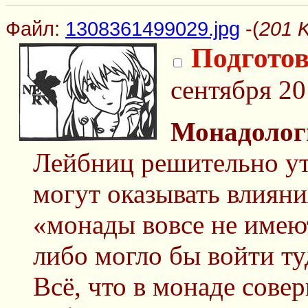
Файл:
1308361499029.jpg
-(
201 
Подгото
сентября 20
Монадолог
Лейбниц решительно ут
могут оказывать влияни
«монады вовсе не имеют
либо могло бы войти ту
Всё, что в монаде совер