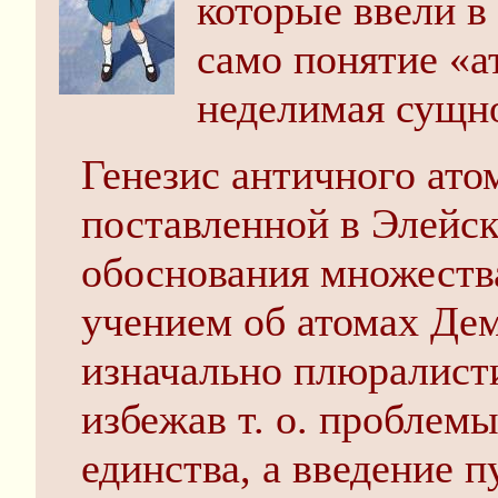
которые ввели в
само понятие «ат
неделимая сущно
Генезис античного ато
поставленной в Элейс
обоснования множеств
учением об атомах Де
изначально плюралист
избежав т. о. проблем
единства, а введение 