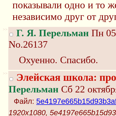
показывали одно и то ж
независимо друг от дру
>>
Г. Я. Перельман
Пн 05 
No.26137
Охуенно. Спасибо.
>>
Элейская школа: про
Перельман
Сб 22 октябр
Файл:
5e4197e665b15d93b3af
1920x1080, 5e4197e665b15d93