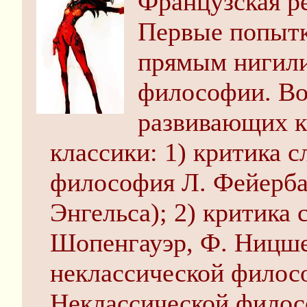
Французская р
Первые попытк
прямым нигили
философии. Во
развивающих к
классики: 1) критика 
философия Л. Фейербах
Энгельса); 2) критика 
Шопенгауэр, Ф. Ницше
неклассической филос
Неклассической филос