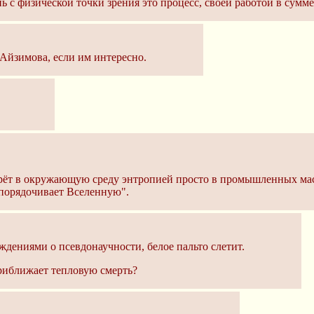
нь с физической точки зрения это процесс, своей работой в су
Айзимова, если им интересно.
 срёт в окружающую среду энтропией просто в промышленных ма
упорядочивает Вселенную".
ждениями о псевдонаучности, белое пальто слетит.
приближает тепловую смерть?