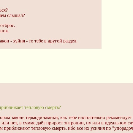
ься?
ем слышал?
 отброс.
зник.
кон - хуйня - то тебе в другой раздел.
 приближает тепловую смерть?
тором законе термодинамики, как тебе настоятельно рекомендует
 или нет, в сумме даёт прирост энтропии, ну или в идеальном с
м приближают тепловую смерть, ибо все их усилия по "упорядоч