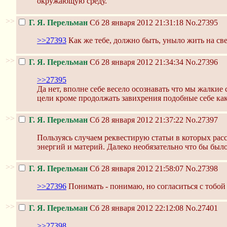
окружающую среду.
>>
Г. Я. Перельман
Сб 28 января 2012 21:31:18
No.27395
>>27393
Как же тебе, должно быть, уныло жить на све
>>
Г. Я. Перельман
Сб 28 января 2012 21:34:34
No.27396
>>27395
Да нет, вполне себе весело осознавать что мы жалки
цели кроме продолжать завихрения подобные себе ка
>>
Г. Я. Перельман
Сб 28 января 2012 21:37:22
No.27397
Пользуясь случаем реквестирую статьи в которых рас
энергий и материй. Далеко необязательно что бы было
>>
Г. Я. Перельман
Сб 28 января 2012 21:58:07
No.27398
>>27396
Понимать - понимаю, но согласиться с тобой 
>>
Г. Я. Перельман
Сб 28 января 2012 22:12:08
No.27401
>>27398