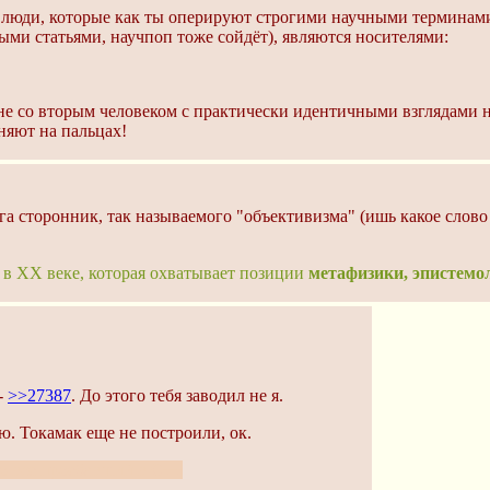
то люди, которые как ты оперируют строгими научными терминам
ыми статьями, научпоп тоже сойдёт), являются носителями:
чане со вторым человеком с практически идентичными взглядами 
няют на пальцах!
ига сторонник, так называемого "объективизма" (ишь какое слово
в XX веке, которая охватывает позиции
метафизики, эпистемол
-
>>27387
. До этого тебя заводил не я.
. Токамак еще не построили, ок.
но все проебавший в C++