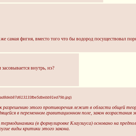
 же самая фигня, вместо того что бы водород посуществовал пор
 засовывается внутрь, нэ?
 5ad8deb87d613133fbe5dbebb91ed79b.jpg
)
 к разрешению этого противоречия лежит в области общей теор
дящейся в переменном гравитационном поле, закон возрастания э
 термодинамики (в формулировке Клаузиуса) основано на предпо
угие виды критики этого закона.