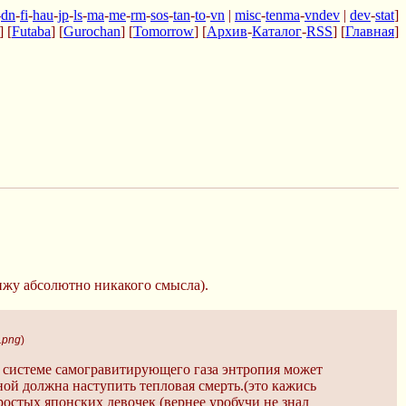
-
dn
-
fi
-
hau
-
jp
-
ls
-
ma
-
me
-
rm
-
sos
-
tan
-
to
-
vn
|
misc
-
tenma
-
vndev
|
dev
-
stat
]
] [
Futaba
] [
Gurochan
] [
Tomorrow
] [
Архив
-
Каталог
-
RSS
] [
Главная
]
вижу абсолютно никакого смысла).
.png
)
 в системе самогравитирующего газа энтропия может
нной должна наступить тепловая смерть.(это кажись
ростых японских девочек (вернее уробучи не знал