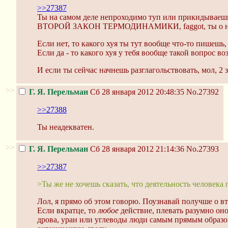
>>27387
Ты на самом деле непроходимо туп или прикидываеш
ВТОРОЙ ЗАКОН ТЕРМОДИНАМИКИ, faggot, ты о н
Если нет, то какого хуя ты тут вообще что-то пишешь,
Если да - то какого хуя у тебя вообще такой вопрос во
И если ты сейчас начнешь разглагольствовать, мол, 2 за
>>
Г. Я. Перельман
Сб 28 января 2012 20:48:35
No.27392
>>27388
Ты неадекватен.
>>
Г. Я. Перельман
Сб 28 января 2012 21:14:36
No.27393
>>27387
>Ты же не хочешь сказать, что деятельность человека
Лол, я прямо об этом говорю. Поузнавай получше о в
Если вкратце, то
любое
действие, плевать разумно оно
дрова, уран или углеводы люди самым прямым образо