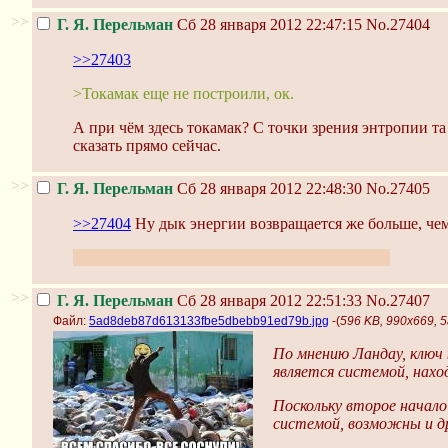
>>
Г. Я. Перельман
Сб 28 января 2012 22:47:15
No.27404
>>27403
>Токамак еще не построили, ок.
А при чём здесь токамак? С точки зрения энтропии та
сказать прямо сейчас.
>>
Г. Я. Перельман
Сб 28 января 2012 22:48:30
No.27405
>>27404
Ну дык энергии возвращается же больше, чем
Как ты уже понял, я дилетант, каких поискать
>>
Г. Я. Перельман
Сб 28 января 2012 22:51:33
No.27407
Файл:
5ad8deb87d613133fbe5dbebb91ed79b.jpg
-(
596 KB, 990x669,
По мнению Ландау, ключ
является системой, нахо
Поскольку второе начало
системой, возможны и др