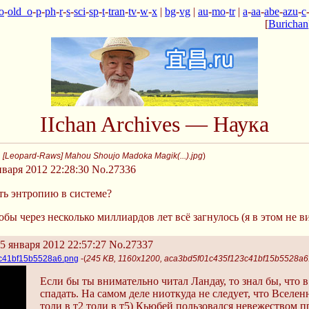
o
-
old_o
-
p
-
ph
-
r
-
s
-
sci
-
sp
-
t
-
tran
-
tv
-
w
-
x
|
bg
-
vg
|
au
-
mo
-
tr
|
a
-
aa
-
abe
-
azu
-
c
[
Burichan
IIchan Archives — Наука
 [Leopard-Raws] Mahou Shoujo Madoka Magik(...).jpg
)
варя 2012 22:28:30
No.27336
ть энтропию в системе?
тобы через несколько миллиардов лет всё загнулось (я в этом не 
5 января 2012 22:57:27
No.27337
c41bf15b5528a6.png
-(
245 KB, 1160x1200, aca3bd5f01c435f123c41bf15b5528a6
Если бы ты внимательно читал Ландау, то знал бы, что
спадать. На самом деле ниоткуда не следует, что Вселе
толи в т2 толи в т5) Кьюбей пользовался невежеством п