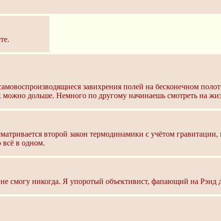
те.
е самовоспроизводящиеся завихрения полей на бесконечном полот
к можно дольше. Немного по другому начинаешь смотреть на жиз
сматривается второй закон термодинамики с учётом гравитации, 
 всё в одном.
не смогу никогда. Я упоротый объективист, фапающий на Рэнд д