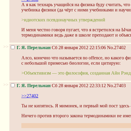
А я как технарь учащийся на физика буду считать, ч
учебника физики (да чёрт с ними учебниками и научн
>идиотских псевдонаучных утверждений
И меня честно говоря пугает, что я встретился на Ы
термодинамики ведь даже в школе преподают и объяс
>>
Г. Я. Перельман
Сб 28 января 2012 22:15:06
No.27402
Алсо, конечно что называется no offence, но какого ф
с небольшой примесью биологии, если цитирую:
>Объективизм — это философия, созданная Айн Рэнд 
>>
Г. Я. Перельман
Сб 28 января 2012 22:33:12
No.27403
>>27402
Ты не кипятись. Я мимонек, и первый мой пост здесь 
Ничего против второго закона термодинамики не имею
Мимонек, получивший когда-то диплом технаря, да, 