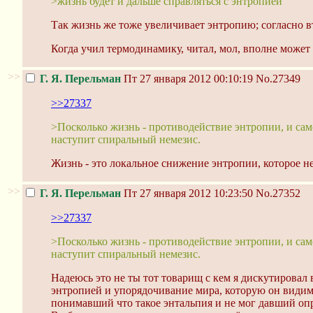
>жизнь будет и дальше справляться с энтропией
Так жизнь же тоже увеличивает энтропию; согласно вт
Когда учил термодинамику, читал, мол, вполне может
>>
Г. Я. Перельман
Пт 27 января 2012 00:10:19
No.27349
>>27337
>Посколько жизнь - противодействие энтропии, и само
наступит спиральный немезис.
Жизнь - это локальное снижение энтропии, которое н
>>
Г. Я. Перельман
Пт 27 января 2012 10:23:50
No.27352
>>27337
>Посколько жизнь - противодействие энтропии, и само
наступит спиральный немезис.
Надеюсь это не ты тот товарищ с кем я дискутировал 
энтропией и упорядочивание мира, которую он видим
понимавший что такое энтальпия и не мог давший опр