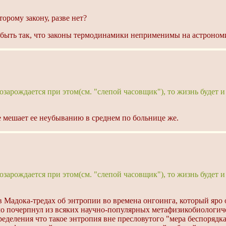
орому закону, разве нет?
 быть так, что законы термодинамики неприменимы на астрономич
зарождается при этом(см. "слепой часовщик"), то жизнь будет и
е мешает ее неубыванию в среднем по больнице же.
зарождается при этом(см. "слепой часовщик"), то жизнь будет и
в Мадока-тредах об энтропии во времена онгоинга, который яро о
о почерпнул из всяких научно-популярных метафизикобиологиче
еделения что такое энтропия вне пресловутого "мера беспорядка