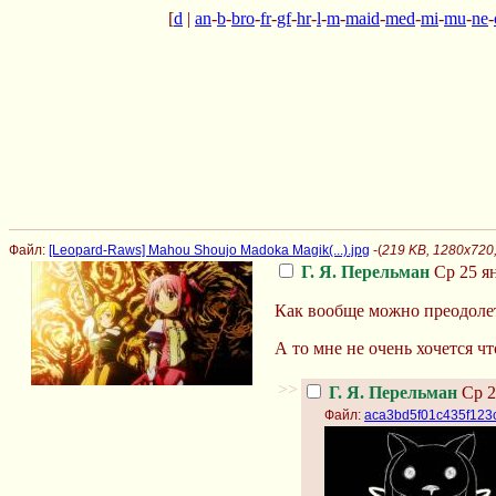
[
d
|
an
-
b
-
bro
-
fr
-
gf
-
hr
-
l
-
m
-
maid
-
med
-
mi
-
mu
-
ne
-
Файл:
[Leopard-Raws] Mahou Shoujo Madoka Magik(...).jpg
-(
219 KB, 1280x720,
Г. Я. Перельман
Ср 25 ян
Как вообще можно преодоле
А то мне не очень хочется ч
>>
Г. Я. Перельман
Ср 2
Файл:
aca3bd5f01c435f123