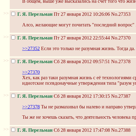
В общем, выше уже высказались на счёт того что жиз
>>
Г. Я. Перельман
Пт 27 января 2012 10:26:06
No.27353
Алсо, желающие могут почитать "последний вопрос" 
>>
Г. Я. Перельман
Пт 27 января 2012 22:55:44
No.27370
>>27352
Если это только не разумная жизнь. Тогда да.
>>
Г. Я. Перельман
Сб 28 января 2012 09:57:51
No.27378
>>27370
Хех, как раз таки разумная жизнь с её технологиями
идиотские псевдонаучные утверждения типа "разум 
>>
Г. Я. Перельман
Сб 28 января 2012 17:30:15
No.27387
>>27378
Ты не размахивал бы налево и направо утвер
Ты же не хочешь сказать, что деятельность человека 
>>
Г. Я. Перельман
Сб 28 января 2012 17:47:08
No.27388