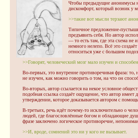
Чтобы предыдущие анонимусы не
дискомфорт, который возник у м
>>такие вот мысли терзают ано
Типичное предложение-пустышка
предъявить себя. Но автор испо
— то есть там, где эта схема не
немного нелепо. Всё это создаё
относиться уже с большим подо
>>Говорят, человеческий мозг мало изучен и способен
Во-первых, это внутренне противоречивая фраза: то, н
не изучен, как можно говорить о том, на что он спосо
Во-вторых, автор ссылается на некое условное общес
подобная ссылка создаёт ощущение, что автор имеет д
утверждении, которое доказывается автором с помощью
В-третьих, речь идёт почему-то исключительно о чело
людей, где благословлённые богом и обладающие душ
фразе заключено логическое противоречие, непониман
>>И, вроде, сомнений это ни у кого не вызывает.