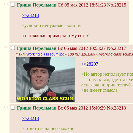
>>
Гриша Перельман
Сб 05 мая 2012 18:51:23
No.28215
>>28213
>условно ненужные свойства
а наглядные примеры тому есть?
>>
Гриша Перельман
Вс 06 мая 2012 10:53:27
No.28217
Файл:
Working class scum.jpg
-(
108 KB, 1181x897, Working class scum.
>>28207
>Но автор использует по
— то есть там, где эта сх
>сначала поприветствуй
>не имеет смысла
>>
Гриша Перельман
Вс 06 мая 2012 15:40:29
No.28218
>>28213
> ответить на него можно