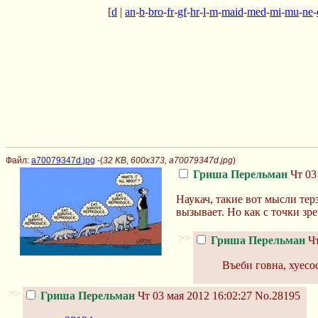
[
d
|
an
-
b
-
bro
-
fr
-
gf
-
hr
-
l
-
m
-
maid
-
med
-
mi
-
mu
-
ne
-
Файл:
a70079347d.jpg
-(
32 KB, 600x373, a70079347d.jpg
)
Гриша Перельман
Чт 03
Наукач, такие вот мысли тер
вызывает. Но как с точки зр
>>
Гриша Перельман
Чт
Въеби говна, хуесос
>>
Гриша Перельман
Чт 03 мая 2012 16:02:27
No.28195