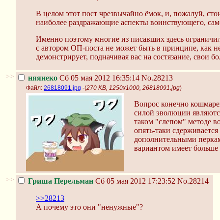
В целом этот пост чрезвычайно ёмок, и, пожалуй, сто
наиболее раздражающие аспекты воинствующего, само
Именно поэтому многие из писавших здесь ограничили
с автором ОП-поста не может быть в принципе, как н
демонстрирует, подначивая вас на состязание, свои б
>>
няянеко
Сб 05 мая 2012 16:35:14
No.28213
Файл:
26818091.jpg
-(
270 KB, 1250x1000, 26818091.jpg
)
Вопрос конечно кошмарен
силой эволюции являются
таком "слепом" методе в
опять-таки сдерживается
дополнительными перками
вариантом имеет больше
>>
Гриша Перельман
Сб 05 мая 2012 17:23:52
No.28214
>>28213
А почему это они "ненужные"?