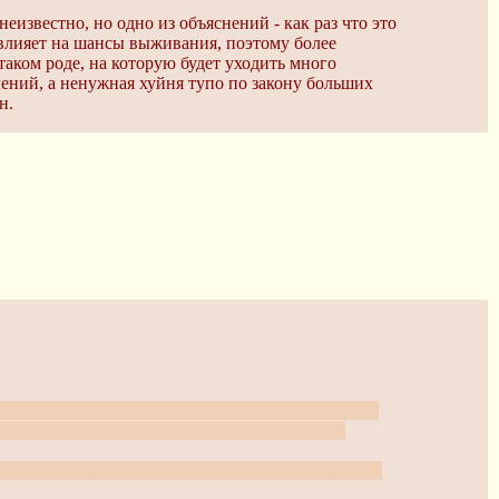
известно, но одно из объяснений - как раз что это
влияет на шансы выживания, поэтому более
таком роде, на которую будет уходить много
лений, а ненужная хуйня тупо по закону больших
н.
ть, если предположить существование, а вовсе не
тический побочный эффект легко объяснить с
и каким-то образом зависит от ДНК.. хм, хотя как