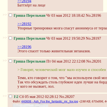
>>28194
Баттхёрт на лице
>>
Гриша Перельман
Чт 03 мая 2012 18:18:42
No.28196
>>28192
Упорные тренировки мозга спасут анонимуса от терз
>>
Гриша Перельман
Чт 03 мая 2012 19:50:29
No.28197
>>28196
Этого спасет только живительная эвтаназия.
>>
Гриша Перельман
Пт 04 мая 2012 22:12:08
No.28201
> Говорят, человеческий мозг мало изучен и способен
Теми, кто говорит о том, что "мы используем свой мо
Так что обсуждать столь глубокие идеи лучше на борд
у кого не вызвает, лол.
>>
1\2
Сб 05 мая 2012 02:28:12
No.28207
Файл:
440608 - Ash_Fox the_fantastic_mr._fox.jpg
-(
198 KB, 670x896, 44