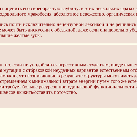
ит оценить его своеобразную глубину: в этих нескольких фразах
довольного мракобесия: абсолютное невежество, органическая 
сь почти исключительно нецензурной лексикой и не решились вс
е может быть дискуссии с обезьяной, даже если она довольно уб
ольшие желтые зубы.
, но, если не уподобляться агрессивным студентам, вроде выш
 мутации с отбраковкой неудачных вариантов естественным отб
озможно, что возникающие в результате структуры могут иметь 
 стремлением к минимальной затрате энергии путем того же естес
 требует больше ресурсов при одинаковой функциональности че
 шансов выжить/оставить потомство.