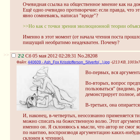
Очевидная ссылка на общественное мнение как на док
Ещё одно очевидно противоречие: если правда, что эт
явно сомневаясь, написал "вроде"?
>>Но как с точки зрения эволюционной теории объясн
Именно в этот момент (от начала чтения поста прошло
пишущий необратимо неадекватен. Почему?
>>
2\2
Сб 05 мая 2012 02:28:31
No.28208
Файл:
440609 - Ash_Fox Krisstofferson_Silverfo(...).jpg
-(
213 KB, 1003x73
Во-первых, вся аргумент
Во-вторых, вопрос пред
пользоваться" (видимо, 
демонстрирует полное, а
В-третьих, она опираетс
И, наконец, в-четвертых, неосознанно применяется т
можно списать на божественную волю. Этот аргумент 
именно он. Я склоняюсь к мысли, что автор не смог я
по наитию, воспроизводя аргументацию каких-нибудь к
склонен к чтению).