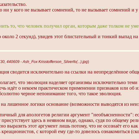
азательство.
о ни у кого не вызывает сомнений, то не вызывает сомнений и у 
ить то, что человек получил орган, которым даже толком не уме
 около 2 секунд), увидев этот блистательный и тонкий выпад на
0, 440609 - Ash_Fox Krisstofferson_Silverfo(...).jpg
)
ация сводится исключительно на ссылки на неопределённое общ
полагает, что эволюция наделяет организмы исключительно тем
речь идёт о некоем практическом применении признаков или об и
бсолютно черное непонимание того, что такое эволюция.
я на лишенное логики основание (возможности выводятся из неиз
ипичный для апологетов религии аргумент "необъясненности": ес
присутствует здесь в неявном виде, однако, судя по общему рел
сно выразить этот аргумент лишь потому, что не осознаёт его ка
реационистов, с которой ему где-то довелось ознакомиться (скор