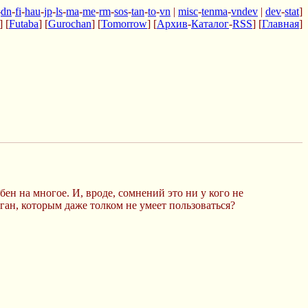
-
dn
-
fi
-
hau
-
jp
-
ls
-
ma
-
me
-
rm
-
sos
-
tan
-
to
-
vn
|
misc
-
tenma
-
vndev
|
dev
-
stat
]
] [
Futaba
] [
Gurochan
] [
Tomorrow
] [
Архив
-
Каталог
-
RSS
] [
Главная
]
бен на многое. И, вроде, сомнений это ни у кого не
ган, которым даже толком не умеет пользоваться?