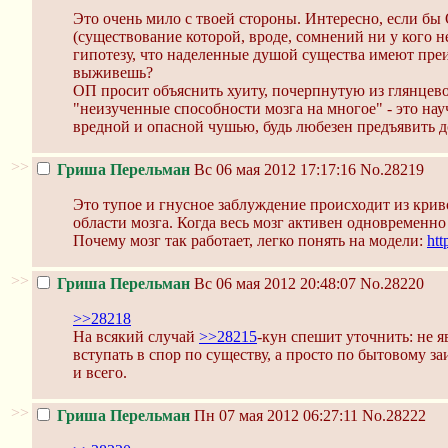
Это очень мило с твоей стороны. Интересно, если бы
(существование которой, вроде, сомнений ни у кого н
гипотезу, что наделенные душой существа имеют преи
выживешь?
ОП просит объяснить хуиту, почерпнутую из глянцево
"неизученные способности мозга на многое" - это на
вредной и опасной чушью, будь любезен предъявить д
>>
Гриша Перельман
Вс 06 мая 2012 17:17:16
No.28219
Это тупое и гнусное заблуждение происходит из кри
области мозга. Когда весь мозг активен одновременно
Почему мозг так работает, легко понять на модели:
htt
>>
Гриша Перельман
Вс 06 мая 2012 20:48:07
No.28220
>>28218
На всякий случай
>>28215
-кун спешит уточнить: не я
вступать в спор по существу, а просто по бытовому 
и всего.
>>
Гриша Перельман
Пн 07 мая 2012 06:27:11
No.28222