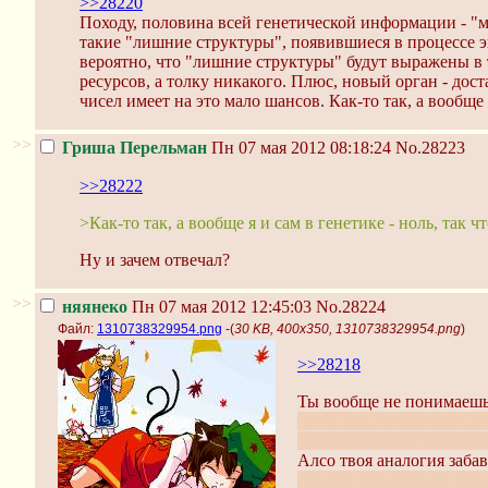
>>28220
Походу, половина всей генетической информации - "му
такие "лишние структуры", появившиеся в процессе 
вероятно, что "лишние структуры" будут выражены в т
ресурсов, а толку никакого. Плюс, новый орган - до
чисел имеет на это мало шансов. Как-то так, а вообще 
>>
Гриша Перельман
Пн 07 мая 2012 08:18:24
No.28223
>>28222
>Как-то так, а вообще я и сам в генетике - ноль, так ч
Ну и зачем отвечал?
>>
няянеко
Пн 07 мая 2012 12:45:03
No.28224
Файл:
1310738329954.png
-(
30 KB, 400x350, 1310738329954.png
)
>>28218
Ты вообще не понимаешь,
на вопрос, существует л
использованием самых а
Алсо твоя аналогия забав
вариант возможен отдел