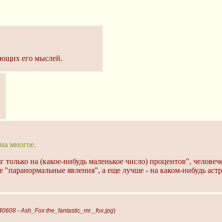
ающих его мыслей.
 на многое.
зг только на (какое-нибудь маленькое число) процентов", челове
е "паранормальные явления", а еще лучше - на каком-нибудь аст
0608 - Ash_Fox the_fantastic_mr._fox.jpg
)