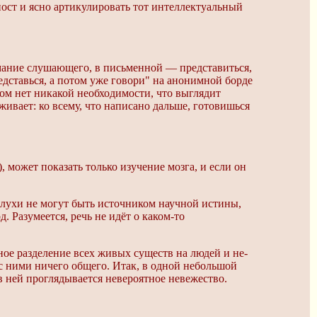
ст и ясно артикулировать тот интеллектуальный
мание слушающего, в письменной — представиться,
едставься, а потом уже говори" на анонимной борде
ором нет никакой необходимости, что выглядит
ивает: ко всему, что написано дальше, готовишься
, может показать только изучение мозга, и если он
 слухи не могут быть источником научной истины,
. Разумеется, речь не идёт о каком-то
зное разделение всех живых существ на людей и не-
с ними ничего общего. Итак, в одной небольшой
 ней проглядывается невероятное невежество.