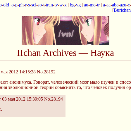
o
-
old_o
-
p
-
ph
-
r
-
s
-
sci
-
sp
-
t
-
tran
-
tv
-
w
-
x
|
bg
-
vg
|
au
-
mo
-
tr
|
a
-
aa
-
abe
-
azu
-
c
[
Burichan
IIchan Archives — Наука
 мая 2012 14:15:28
No.28192
зают анонимуса. Говорят, человеческий мозг мало изучен и спосо
ения эволюционной теории объяснить то, что человек получил ор
 03 мая 2012 15:39:05
No.28194
.