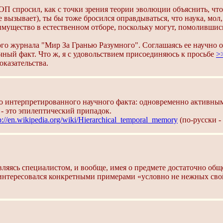
 ОП спросил, как с точки зрения теории эволюции объяснить, чт
е вызывает), ты бы тоже бросился оправдываться, что наука, мол
мущество в естественном отборе, поскольку могут, помолившись
го журнала "Мир За Гранью Разумного". Соглашаясь ее научно о
учный факт. Что ж, я с удовольствием присоединяюсь к просьбе
>
оказательства.
во интерпретированного научного факта: одновременно активны
 - это эпилептический припадок.
p://en.wikipedia.org/wiki/Hierarchical_temporal_memory
(по-русски -
вляясь специалистом, и вообще, имея о предмете достаточно общ
заинтересовался конкретными примерами «условно не нежных св