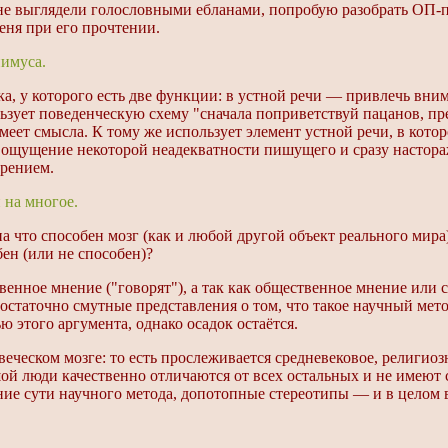
 выглядели голословными ебланами, попробую разобрать ОП-по
еня при его прочтении.
нимуса.
, у которого есть две функции: в устной речи — привлечь вни
льзует поведенческую схему "сначала поприветствуй пацанов, пр
 имеет смысла. К тому же использует элемент устной речи, в кот
т ощущение некоторой неадекватности пишущего и сразу настораж
зрением.
 на многое.
а что способен мозг (как и любой другой объект реального мира)
бен (или не способен)?
твенное мнение ("говорят"), а так как общественное мнение или
остаточно смутные представления о том, что такое научный метод
 этого аргумента, однако осадок остаётся.
веческом мозге: то есть прослеживается средневековое, религио
ой люди качественно отличаются от всех остальных и не имеют 
ие сути научного метода, допотопные стереотипы — и в целом в