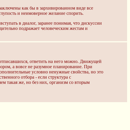
 заключены как бы в зархивированном виде все
глупость и неимоверное желание спорить.
тупать в диалог, заранее понимая, что дискуссии
едительно подражает человеческим жестам и
еотписавшихся, ответить на него можно. Движущей
ором, а вовсе не разумное планирование. При
дополнительные условно ненужные свойства, но это
твенного отбора - если структура с
м такая же, но без них, организм со вторым