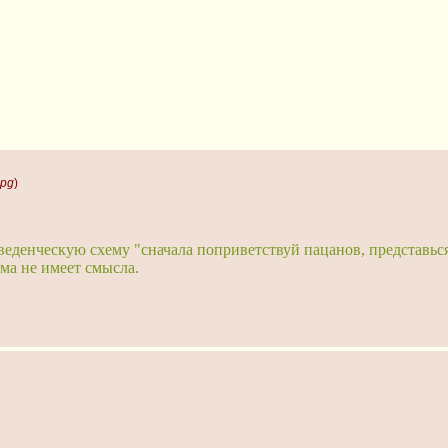
jpg
)
веденческую схему "сначала поприветствуй пацанов, представьс
ема не имеет смысла.