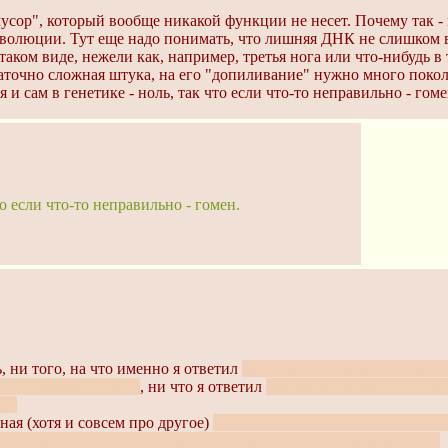
сор", который вообще никакой функции не несет. Почему так - не
эволюции. Тут еще надо понимать, что лишняя ДНК не слишком 
аком виде, нежели как, например, третья нога или что-нибудь в 
статочно сложная штука, на его "допиливание" нужно много поко
я и сам в генетике - ноль, так что если что-то неправильно - гоме
то если что-то неправильно - гомен.
 ни того, на что именно я ответил
на вопрос как можно объясни
и этот эффект вообще
, ни что я ответил
указал, что любой гипоте
зов
ная (хотя и совсем про другое)
она постулирует, что наличие душ
ьный духовный способ передачи наследственной информации :р