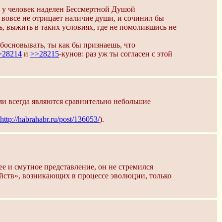
о у человек наделен Бессмертной Душой
, вовсе не отрицает наличие души, и сочинил бы
, выжить в таких условиях, где не помолившись не
босновывать, ты как бы признаешь, что
>28214
и
>>28215
-кунов: раз уж ты согласен с этой
ми всегда являются сравнительно небольшие
http://habrahabr.ru/post/136053/
).
ее и смутное представление, он не стремился
ойств», возникающих в процессе эволюции, только