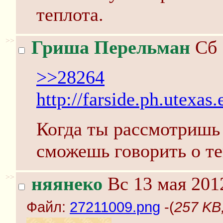
теплота.
>>
Гриша Перельман
Сб 
>>28264
http://farside.ph.utexa
Когда ты рассмотришь 
сможешь говорить о те
>>
няянеко
Вс 13 мая 201
Файл:
27211009.png
-(
257 KB