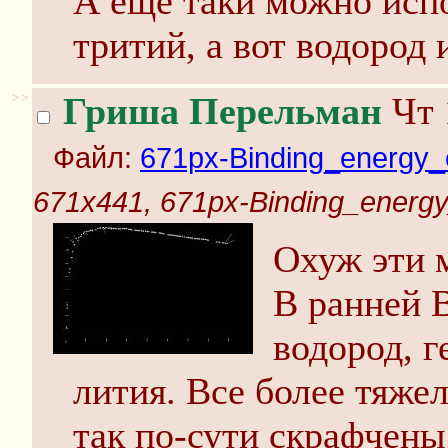
А еще таки можно испо
тритий, а вот водород 
>>
Гриша Перельман
Чт 
Файл:
671px-Binding_energy_
671x441, 671px-Binding_energy
Охуж эти 
В ранней 
водород, г
лития. Все более тяже
так по-сути скрафчены 