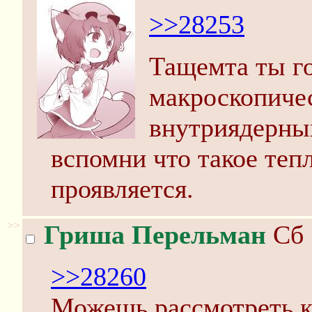
>>28253
Тащемта ты г
макроскопичес
внутриядерны
вспомни что такое тепл
проявляется.
>>
Гриша Перельман
Сб 
>>28260
Можешь рассмотреть к