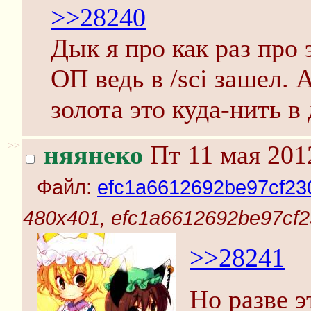
>>28240
Дык я про как раз про 
ОП ведь в /sci зашел. 
золота это куда-нить в
>>
няянеко
Пт 11 мая 201
Файл:
efc1a6612692be97cf23
480x401, efc1a6612692be97cf2
>>28241
Но разве 