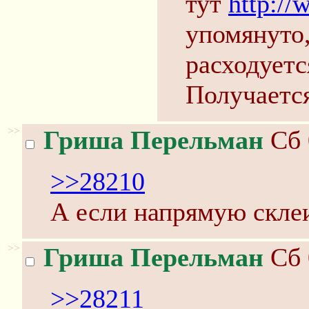
тут
http://
упомянуто,
расходуетс
Получается
>>
Гриша Перельман
Сб 
>>28210
А если напрямую скле
>>
Гриша Перельман
Сб 
>>28211