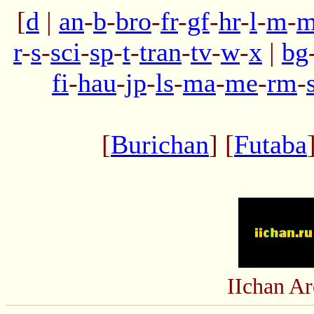
[
d
|
an
-
b
-
bro
-
fr
-
gf
-
hr
-
l
-
m
-
m
r
-
s
-
sci
-
sp
-
t
-
tran
-
tv
-
w
-
x
|
bg
fi
-
hau
-
jp
-
ls
-
ma
-
me
-
rm
-
[
Burichan
] [
Futaba
IIchan A