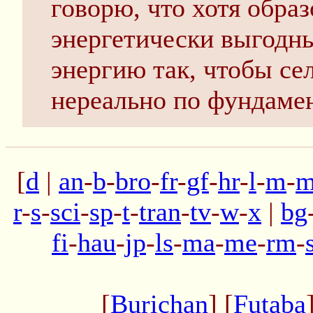
говорю, что хотя обра
энергетически выгодны
энергию так, чтобы се
нереально по фундаме
[
d
|
an
-
b
-
bro
-
fr
-
gf
-
hr
-
l
-
m
-
m
r
-
s
-
sci
-
sp
-
t
-
tran
-
tv
-
w
-
x
|
bg
fi
-
hau
-
jp
-
ls
-
ma
-
me
-
rm
-
[
Burichan
] [
Futaba