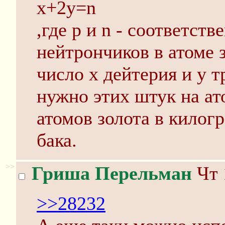
x+2y=n
,где p и n - соответст
нейтрончиков в атоме 
число x дейтерия и y т
нужно этих штук на ат
атомов золота в килог
бака.
>>
Гриша Перельман
Чт 
>>28232