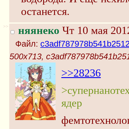
останется.
>>
няянеко
Чт 10 мая 201
Файл:
c3adf787978b541b2512
500x713, c3adf787978b541b251
>>28236
>супернанотех
ядер
фемтотехноло