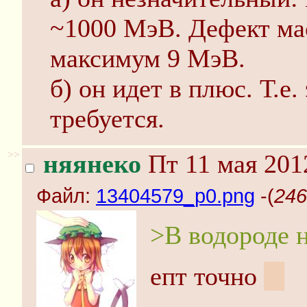
~1000 МэВ. Дефект мас
максимум 9 МэВ.
б) он идет в плюс. Т.е.
требуется.
>>
няянеко
Пт 11 мая 201
Файл:
13404579_p0.png
-(
246
>В водороде н
епт точно
:3