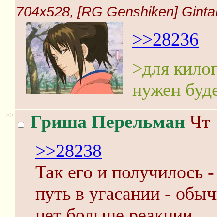
704x528, [RG Genshiken] Gintam
>>28236
>для килог
нужен буд
>>
Гриша Перельман
Чт 
>>28238
Так его и получилось -
путь в угасании - обы
нет больше реакции.