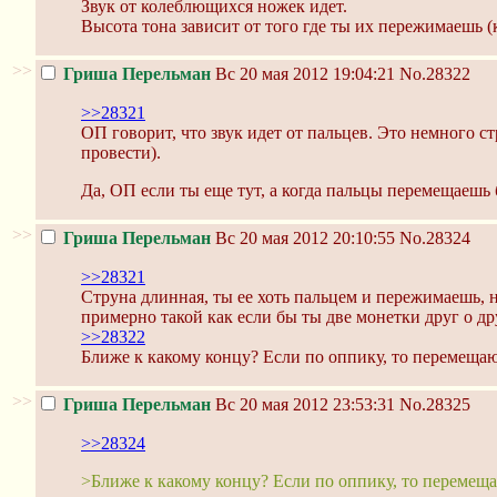
Звук от колеблющихся ножек идет.
Высота тона зависит от того где ты их пережимаешь (к
>>
Гриша Перельман
Вс 20 мая 2012 19:04:21
No.28322
>>28321
ОП говорит, что звук идет от пальцев. Это немного 
провести).
Да, ОП если ты еще тут, а когда пальцы перемещаешь 
>>
Гриша Перельман
Вс 20 мая 2012 20:10:55
No.28324
>>28321
Струна длинная, ты ее хоть пальцем и пережимаешь, 
примерно такой как если бы ты две монетки друг о др
>>28322
Ближе к какому концу? Если по оппику, то перемещаю 
>>
Гриша Перельман
Вс 20 мая 2012 23:53:31
No.28325
>>28324
>Ближе к какому концу? Если по оппику, то перемещаю