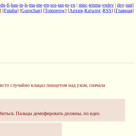
-
dn
-
fi
-
hau
-
jp
-
ls
-
ma
-
me
-
rm
-
sos
-
tan
-
to
-
vn
|
misc
-
tenma
-
vndev
|
dev
-
stat
]
] [
Futaba
] [
Gurochan
] [
Tomorrow
] [
Архив
-
Каталог
-
RSS
] [
Главная
]
чисто случайно клацал пинцетом над ухом, сначала
ибиться. Пальцы демпфировать должны, по идее.