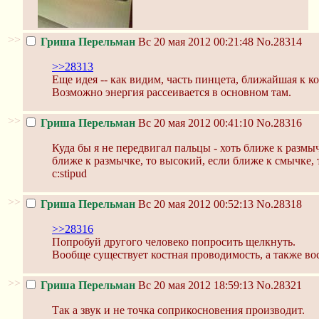
>>
Гриша Перельман
Вс 20 мая 2012 00:21:48
No.28314
>>28313
Еще идея -- как видим, часть пинцета, ближайшая к 
Возможно энергия рассеивается в основном там.
>>
Гриша Перельман
Вс 20 мая 2012 00:41:10
No.28316
Куда бы я не передвигал пальцы - хоть ближе к размыч
ближе к размычке, то высокий, если ближе к смычке, 
c:stipud
>>
Гриша Перельман
Вс 20 мая 2012 00:52:13
No.28318
>>28316
Попробуй другого человеко попросить щелкнуть.
Вообще существует костная проводимость, а также во
>>
Гриша Перельман
Вс 20 мая 2012 18:59:13
No.28321
Так а звук и не точка соприкосновения производит.