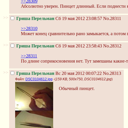
>>28309
Абсолютно уверен. Пинцет длинный. Если поднести к 
>>
Гриша Перельман
Сб 19 мая 2012 23:08:57
No.28311
>>28310
Может конец сравнительно рано замыкается, а потом 
>>
Гриша Перельман
Сб 19 мая 2012 23:58:43
No.28312
>>28311
По длине соприкосновения нет. Тут замешаны какие-т
>>
Гриша Перельман
Вс 20 мая 2012 00:07:22
No.28313
Файл:
DSC0104612.jpg
-(
159 KB, 500x750, DSC0104612.jpg
)
Обычный пинцет.