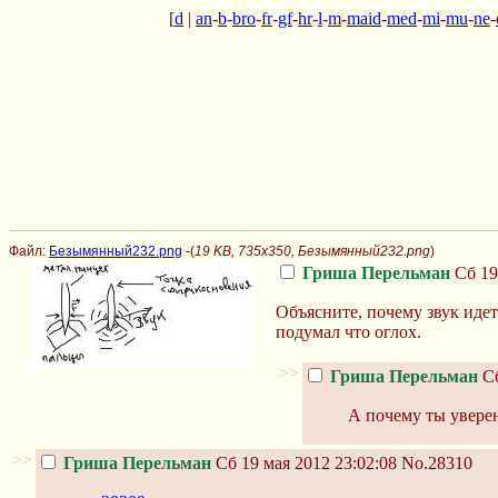
[
d
|
an
-
b
-
bro
-
fr
-
gf
-
hr
-
l
-
m
-
maid
-
med
-
mi
-
mu
-
ne
-
Файл:
Безымянный232.png
-(
19 KB, 735x350, Безымянный232.png
)
Гриша Перельман
Сб 19
Объясните, почему звук идет
подумал что оглох.
>>
Гриша Перельман
Сб
А почему ты уверен
>>
Гриша Перельман
Сб 19 мая 2012 23:02:08
No.28310