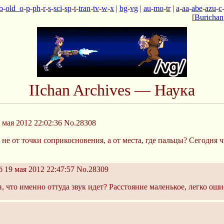
o
-
old_o
-
p
-
ph
-
r
-
s
-
sci
-
sp
-
t
-
tran
-
tv
-
w
-
x
|
bg
-
vg
|
au
-
mo
-
tr
|
a
-
aa
-
abe
-
azu
-
c
[
Burichan
IIchan Archives — Наука
 мая 2012 22:02:36
No.28308
 не от точки соприкосновения, а от места, где пальцы? Сегодня 
 19 мая 2012 22:47:57
No.28309
, что именно оттуда звук идет? Расстояние маленькое, легко ош