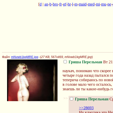
[
d
|
an
-
b
-
bro
-
fr
-
gf
-
hr
-
l
-
m
-
maid
-
med
-
mi
-
mu
-
ne
-
Файл:
mNvwb1kgMRE.jpg
-(
27 KB, 567x469, mNvwb1kgMRE.jpg
)
Гриша Перельман
Вт 21 
наукач, понимаю что скорее в
четыре года назад пытался п
теперича собираюсь по ново
в голове мало чего осталось,
знаешь ли ты какие-нибудь 
>>
Гриша Перельман
Ср
>>28693
Ну классика это Н