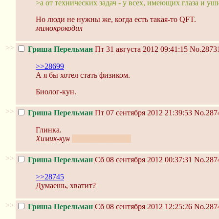
>а от технических задач - у всех, имеющих глаза и уш
Но люди не нужны же, когда есть такая-то QFT.
мимокрокодил
>>
Гриша Перельман
Пт 31 августа 2012 09:41:15
No.2873
>>28699
А я бы хотел стать физиком.
Биолог-кун.
>>
Гриша Перельман
Пт 07 сентября 2012 21:39:53
No.287
Глинка.
Химик-кун
студентота 4 курс
>>
Гриша Перельман
Сб 08 сентября 2012 00:37:31
No.287
>>28745
Думаешь, хватит?
>>
Гриша Перельман
Сб 08 сентября 2012 12:25:26
No.287