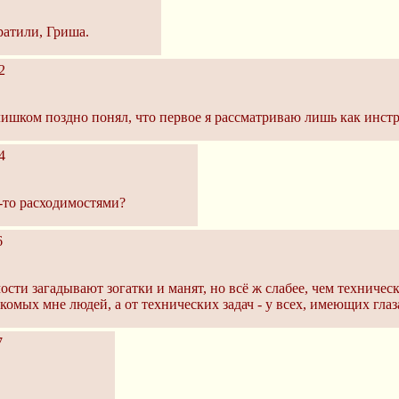
ратили, Гриша.
2
ишком поздно понял, что первое я рассматриваю лишь как инстр
4
и-то расходимостями?
6
ости загадывают зогатки и манят, но всё ж слабее, чем техничес
акомых мне людей, а от технических задач - у всех, имеющих глаз
7