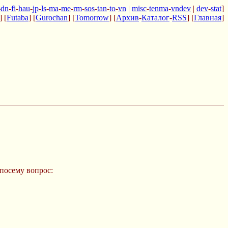
-
dn
-
fi
-
hau
-
jp
-
ls
-
ma
-
me
-
rm
-
sos
-
tan
-
to
-
vn
|
misc
-
tenma
-
vndev
|
dev
-
stat
]
] [
Futaba
] [
Gurochan
] [
Tomorrow
] [
Архив
-
Каталог
-
RSS
] [
Главная
]
 посему вопрос: