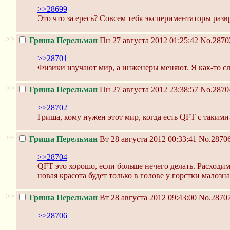
>>28699
Это что за ересь? Совсем тебя экспериментаторы разв
>>
Гриша Перельман
Пн 27 августа 2012 01:25:42
No.2870
>>28701
Физики изучают мир, а инженеры меняют. Я как-то сл
>>
Гриша Перельман
Пн 27 августа 2012 23:38:57
No.2870
>>28702
Гриша, кому нужен этот мир, когда есть QFT с таким
>>
Гриша Перельман
Вт 28 августа 2012 00:33:41
No.2870
>>28704
QFT это хорошо, если больше нечего делать. Расходим
новая красота будет только в голове у горстки малозн
>>
Гриша Перельман
Вт 28 августа 2012 09:43:00
No.2870
>>28706