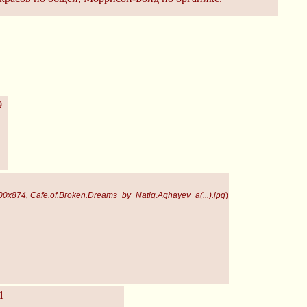
9
00x874, Cafe.of.Broken.Dreams_by_Natiq.Aghayev_a(...).jpg
)
1