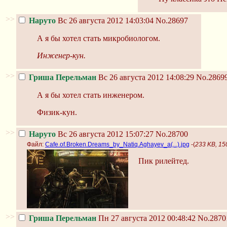
>>
Наруто
Вс 26 августа 2012 14:03:04
No.28697
А я бы хотел стать микробиологом.
Инженер-кун.
>>
Гриша Перельман
Вс 26 августа 2012 14:08:29
No.2869
А я бы хотел стать инженером.
Физик-кун.
>>
Наруто
Вс 26 августа 2012 15:07:27
No.28700
Файл:
Cafe.of.Broken.Dreams_by_Natiq.Aghayev_a(...).jpg
-(
233 KB, 15
Пик рилейтед.
>>
Гриша Перельман
Пн 27 августа 2012 00:48:42
No.2870