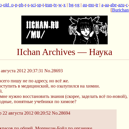
o
-
old_o
-
p
-
ph
-
r
-
s
-
sci
-
sp
-
t
-
tran
-
tv
-
w
-
x
|
bg
-
vg
|
au
-
mo
-
tr
|
a
-
aa
-
abe
-
azu
-
c
[
Burichan
IIchan Archives — Наука
августа 2012 20:37:31
No.28693
сего пишу не по адресу, но всё же.
оступить в медицинский, но озалупился на химии.
й.
 мне нужно восстановить знания (скорее, заделать всё по-новой),
годные, понятные учебники по химозе?
 22 августа 2012 00:20:52
No.28694
екрасов по общей, Моррисон-Бойд по органике.