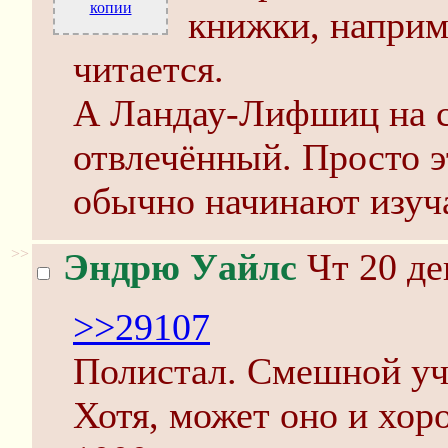
копии
книжки, наприме
читается.
А Ландау-Лифшиц на с
отвлечённый. Просто э
обычно начинают изуч
>>
Эндрю Уайлс
Чт 20 де
>>29107
Полистал. Смешной уче
Хотя, может оно и хор