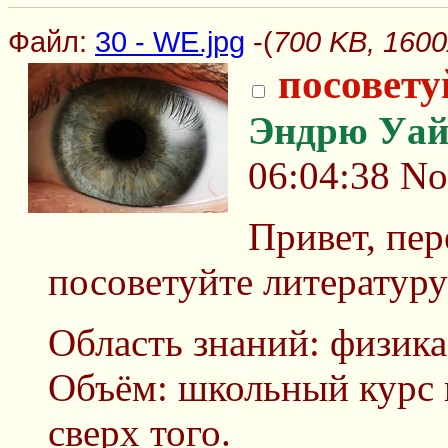
Файл:
30 - WE.jpg
-(
700 KB, 1600
посовету
Эндрю Уай
06:04:38
No
Привет, пе
посоветуйте литературу
Область знаний: физика
Объём: школьный курс 
сверх того.