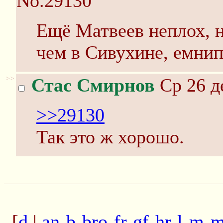
No.29130
Ещё Матвеев неплох, 
чем в Сивухине, емнип
>>
Стас Смирнов
Ср 26 д
>>29130
Так это ж хорошо.
[
d
|
an
-
b
-
bro
-
fr
-
gf
-
hr
-
l
-
m
-
m