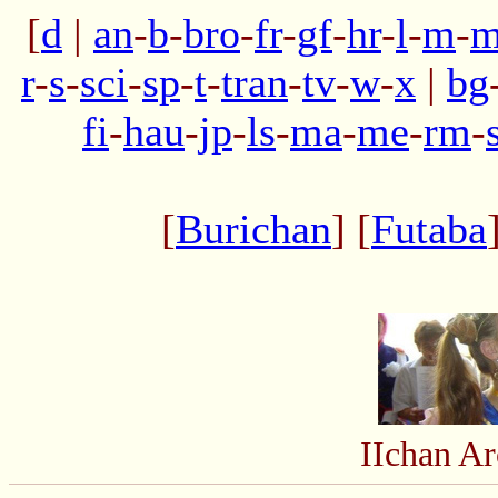
[
d
|
an
-
b
-
bro
-
fr
-
gf
-
hr
-
l
-
m
-
m
r
-
s
-
sci
-
sp
-
t
-
tran
-
tv
-
w
-
x
|
bg
fi
-
hau
-
jp
-
ls
-
ma
-
me
-
rm
-
[
Burichan
] [
Futaba
IIchan A