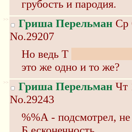
грубость и пародия.
>>
Гриша Перельман
Ср 
No.29207
Но ведь Т
тета-функци
это же одно и то же?
>>
Гриша Перельман
Чт 
No.29243
%%А - подсмотрел, не 
Б есконечность