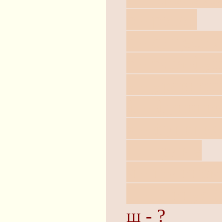
р - ротор
с - существ
т - тэта-фу
у - уравнен
ф - функци
х - функци
ц - целые
ч - полино
ш - шинус 
щ - ?