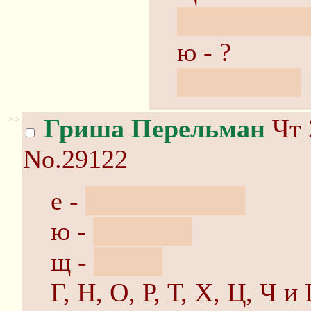
э - экспоне
ю - ?
я - якобиан
>>
Гриша Перельман
Чт 
No.29122
е -
единственное.
ю -
Юпитер.
щ -
щель?
Г, Н, О, Р, Т, Х, Ц, Ч