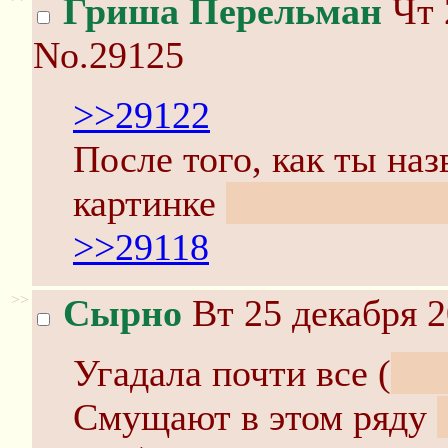
Гриша Перельман
Чт 
No.29125
>>29122
После того, как ты наз
картинке
принцип Гюй
>>29118
>>
Сырно
Вт 25 декабря 2
Угадала почти все (
-як
Смущают в этом ряду