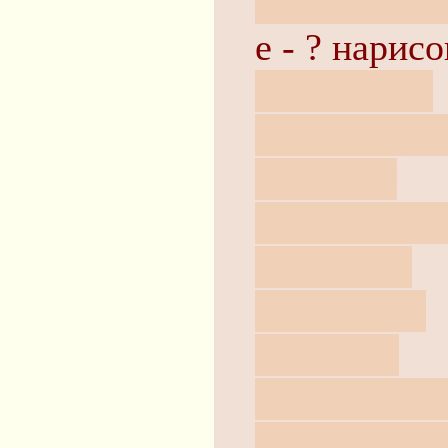
д - диверге
е - ? нарис
ё - ёмкость
и - интегра
й - йота?
к - констан
л - любой
м - модуль
н - набла
о - окрестн
п - произво