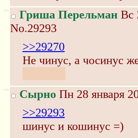
>>
Гриша Перельман
Вс 
No.29293
>>29270
Не чинус, а чосинус ж
косинус.
>>
Сырно
Пн 28 января 20
>>29293
шинус и кошинус =)