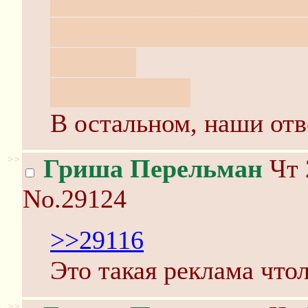
Щ - мне кажется, это 
просто щель или что-то
квантов
Ю - Юпитер
В остальном, наши отв
>>
Гриша Перельман
Чт 
No.29124
>>29116
Это такая реклама что
>>