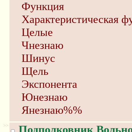
Функция
Характеристическая ф
Целые
Чнезнаю
Шинус
Щель
Экспонента
Юнезнаю
Янезнаю%%
>>
Подполковник Вольн