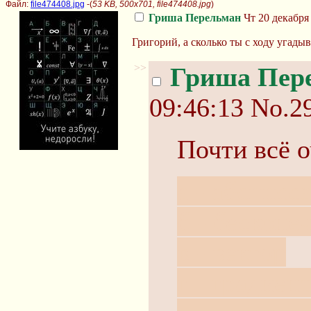
Файл:
file474408.jpg
-(
53 KB, 500x701, file474408.jpg
)
Гриша Перельман
Чт 20 декабря 
Григорий, а сколько ты с ходу угады
>>
Гриша Пер
09:46:13
No.2
Почти всё о
a - абсцисс
б - бесконе
в - вектор
г - градиен