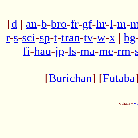
[
d
|
an
-
b
-
bro
-
fr
-
gf
-
hr
-
l
-
m
-
m
r
-
s
-
sci
-
sp
-
t
-
tran
-
tv
-
w
-
x
|
bg
fi
-
hau
-
jp
-
ls
-
ma
-
me
-
rm
-
[
Burichan
] [
Futaba
- wahaba +
wa