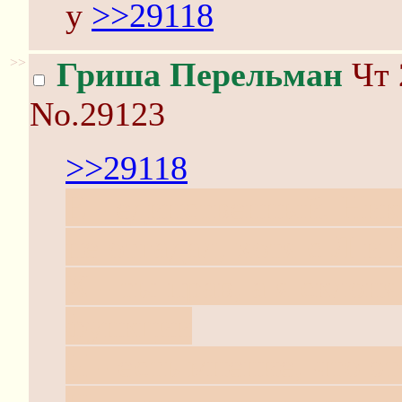
у
>>29118
>>
Гриша Перельман
Чт 
No.29123
>>29118
Е - единственный. Ник
не отгадал, хотя с Л и
Х - ты прав, а я склон
функции
Ч - есть мнение, что э