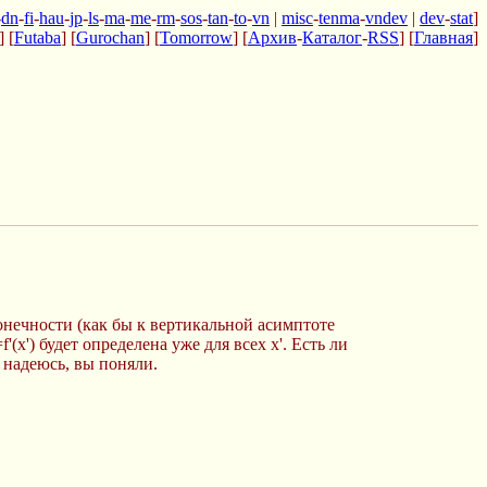
-
dn
-
fi
-
hau
-
jp
-
ls
-
ma
-
me
-
rm
-
sos
-
tan
-
to
-
vn
|
misc
-
tenma
-
vndev
|
dev
-
stat
]
] [
Futaba
] [
Gurochan
] [
Tomorrow
] [
Архив
-
Каталог
-
RSS
] [
Главная
]
сконечности (как бы к вертикальной асимптоте
'(x') будет определена уже для всех х'. Есть ли
 надеюсь, вы поняли.