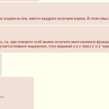
лу кладем на бок, вместо квадрата получаем корень. В этом смыс
, т.к. при повороте осей можно получить многозначную функцию.
чается неявное выражение, тупо выражай x и y через x' и y' чере
жно