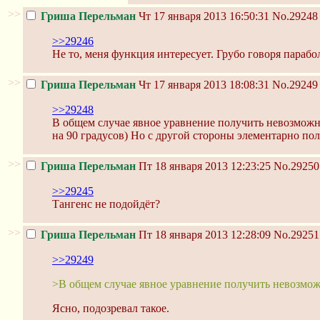
>>
Гриша Перельман
Чт 17 января 2013 16:50:31
No.29248
>>29246
Не то, меня функция интересует. Грубо говоря парабо
>>
Гриша Перельман
Чт 17 января 2013 18:08:31
No.29249
>>29248
В общем случае явное уравнение получить невозможно
на 90 градусов) Но с другой стороны элементарно полу
>>
Гриша Перельман
Пт 18 января 2013 12:23:25
No.29250
>>29245
Тангенс не подойдёт?
>>
Гриша Перельман
Пт 18 января 2013 12:28:09
No.29251
>>29249
>В общем случае явное уравнение получить невозмо
Ясно, подозревал такое.