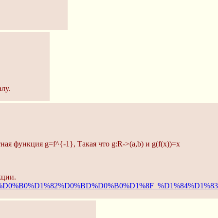
алу.
ая функция g=f^{-1}, Такая что g:R->(a,b) и g(f(x))=x
кции.
B1%D1%80%D0%B0%D1%82%D0%BD%D0%B0%D1%8F_%D1%84%