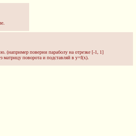
ле.
 (например поверни параболу на отрезке [-1, 1]
з матрицу поворота и подставляй в y=f(x).