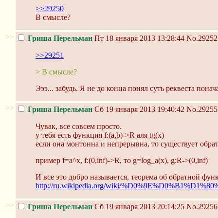
>>29250
В смысле?
>>
Гриша Перельман
Пт 18 января 2013 13:28:44
No.29252
>>29251
> В смысле?
Эээ... забудь. Я не до конца понял суть реквеста понач
>>
Гриша Перельман
Сб 19 января 2013 19:40:42
No.29255
Чувак, все совсем просто.
у тебя есть функция f:(a,b)->R аля tg(x)
если она монтонна и непрерывна, то существует обратн
пример f=a^x, f:(0,inf)->R, то g=log_a(x), g:R->(0,inf)
И все это добро называется, теорема об обратной фун
http://ru.wikipedia.org/wiki/%D0%9E%D0%
>>
Гриша Перельман
Сб 19 января 2013 20:14:25
No.29256