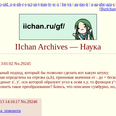
o
-
old_o
-
p
-
ph
-
r
-
s
-
sci
-
sp
-
t
-
tran
-
tv
-
w
-
x
|
bg
-
vg
|
au
-
mo
-
tr
|
a
-
aa
-
abe
-
azu
-
c
[
Burichan
IIchan Archives — Наука
13:01:02
No.29245
льный подход, который бы позволял сделать вот какую штуку:
рая определена на отрезке (a,b), принимая значения от - до + бе
инат x', y', оси которой образуют угол к осям x,y, то функция y'=f
нить такое преобразование? Боюсь, что описание сумбурно, но,
13 14:16:17
No.29246
ица_поворота