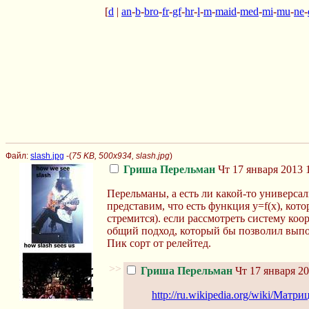
[
d
|
an
-
b
-
bro
-
fr
-
gf
-
hr
-
l
-
m
-
maid
-
med
-
mi
-
mu
-
ne
-
Файл:
slash.jpg
-(
75 KB, 500x934, slash.jpg
)
Гриша Перельман
Чт 17 января 2013 
Перельманы, а есть ли какой-то универса
представим, что есть функция y=f(x), кото
стремится). если рассмотреть систему коорд
общий подход, который бы позволил выпол
Пик сорт от релейтед.
>>
Гриша Перельман
Чт 17 января 20
http://ru.wikipedia.org/wiki/Матр