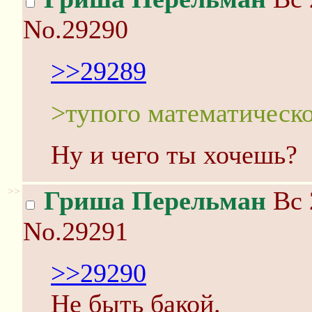
No.29290
>>29289
>тупого математическ
Ну и чего ты хочешь?
>>
Гриша Перельман
Вс 
No.29291
>>29290
Не быть бакой.