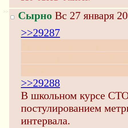
>>
Сырно
Вс 27 января 20
>>29287
Вроде бы если крутить
постулировать не надо:
поворот, 0 = Галилей, 
>>29288
В школьном курсе СТО
постулированием метр
интервала.