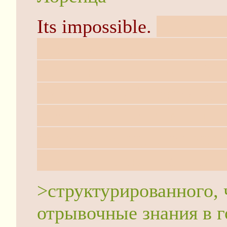
Its impossible.
Самое че
духе "давайте покрути
метрикой (1,-,1,-1,-1) 
того что бы "покрутит
механика, действие и т.
калибровочную инвариа
аналитическая геометр
>структурированного, 
отрывочные знания в г