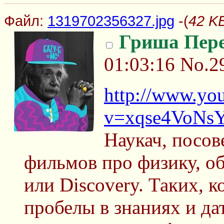
Файл:
1319702356327.jpg
-(
42 K
Гриша Пер
01:03:16
No.2
http://www.yo
v=xqse4VoNs
Наукач, посо
фильмов про физику, о
или Discovery. Таких, 
пробелы в знаниях и да