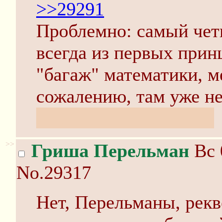
>>29291
Проблемно: самый чет
всегда из первых прин
"багаж" математики, м
сожалению, там уже не
Л.-Л.1-2, иначе никак.
>>
Гриша Перельман
Вс 
No.29317
Нет, Перельманы, рекв