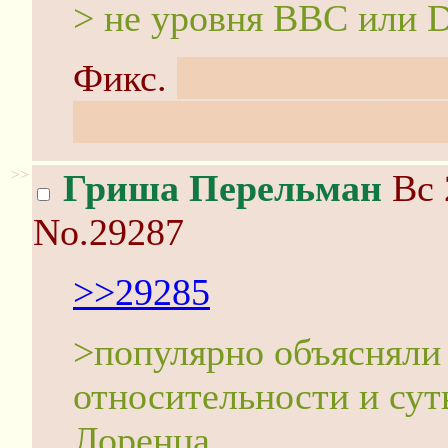
> не уровня BBC или D
Фикс.
Хотя по видерил
что имелось в виду: т
>>
Гриша Перельман
Вс 
No.29287
>>29285
>популярно объясняли
относительности и сут
Лоренца