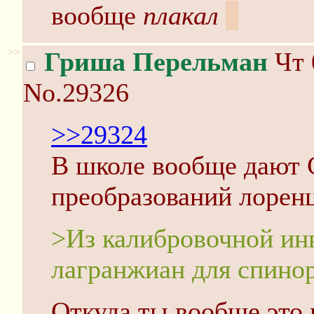
вообще
плакал
я
>>
Гриша Перельман
Чт 
No.29326
>>29324
В школе вообще дают 
преобразований лоренц
>Из калибровочной ин
лагранжиан для спиноров
Откуда ты вообще это 