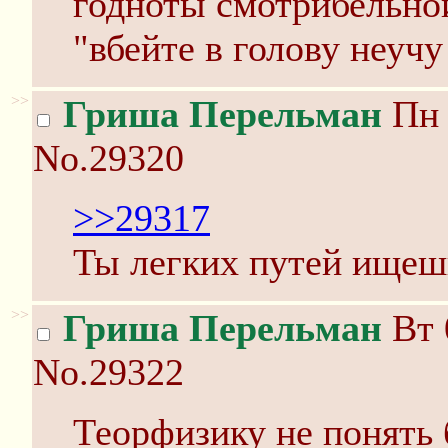
годноты смотрибельной
"вбейте в голову неуч
>>
Гриша Перельман
Пн 
No.29320
>>29317
Ты легких путей ищеш
>>
Гриша Перельман
Вт 
No.29322
Теорфизику не понять 