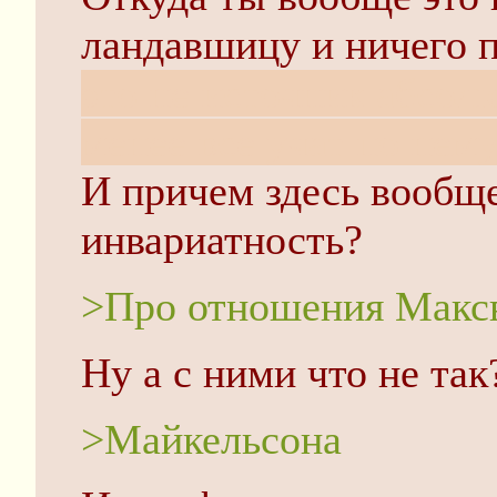
ландавшицу и ничего п
это не источник абсол
менее все учат по нем
И причем здесь вообщ
инвариатность?
>Про отношения Макс
Ну а с ними что не так
>Майкельсона