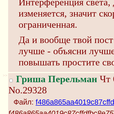
Интерференция света, 
изменяется, значит ско
ограниченная.
Да и вообще твой пост
лучше - объясни лучше
повышать простите сво
>>
Гриша Перельман
Чт 
No.29328
Файл:
f486a865aa4019c87cff
f486a865aa4019c87cffdfbc8e75