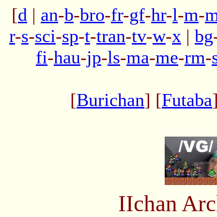
[
d
|
an
-
b
-
bro
-
fr
-
gf
-
hr
-
l
-
m
-
m
r
-
s
-
sci
-
sp
-
t
-
tran
-
tv
-
w
-
x
|
bg
fi
-
hau
-
jp
-
ls
-
ma
-
me
-
rm
-
[
Burichan
] [
Futaba
IIchan Ar