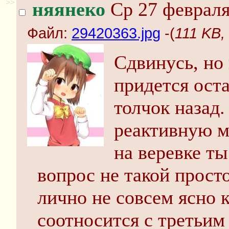
>>
няянеко
Ср 27 февраля
Файл:
29420363.jpg
-(
111 KB,
Сдвинусь, но 
придется ост
толчок назад.
реактивную м
на веревке ты
вопрос не такой просто
лично не совсем ясно 
соотносится с третьим