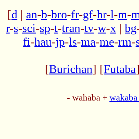
[
d
|
an
-
b
-
bro
-
fr
-
gf
-
hr
-
l
-
m
-
m
r
-
s
-
sci
-
sp
-
t
-
tran
-
tv
-
w
-
x
|
bg
fi
-
hau
-
jp
-
ls
-
ma
-
me
-
rm
-
[
Burichan
] [
Futaba
- wahaba +
wakaba 