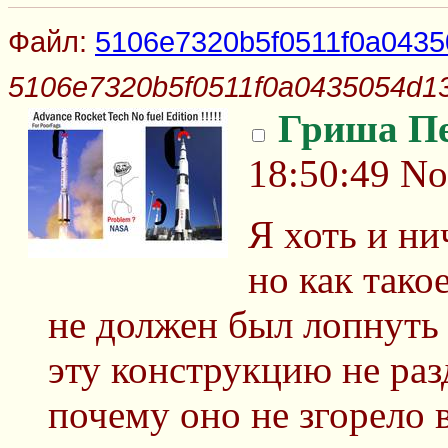
Файл:
5106e7320b5f0511f0a0435
5106e7320b5f0511f0a0435054d13
Гриша П
18:50:49
No
Я хоть и ни
но как тако
не должен был лопнуть
эту конструкцию не ра
почему оно не згорело 