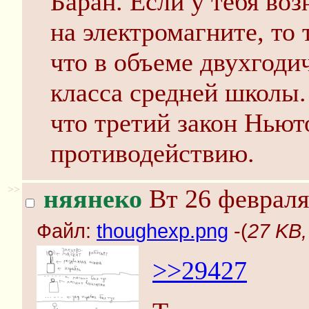
Баран. Eсли у тебя во
на электромагните, то 
что в объеме двухгоди
класса средней школы. 
что третий закон Ньют
противодействию.
>>
няянеко
Вт 26 февраля
Файл:
thoughexp.png
-(
27 KB,
>>29427