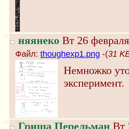
>>
няянеко
Вт 26 февраля
Файл:
thoughexp1.png
-(
31 KB
Немножко ут
эксперимент.
>>
Гриша Перельман
Вт 