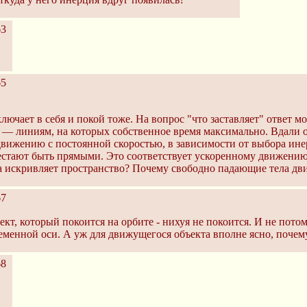
63
65
чает в себя и покой тоже. На вопрос "что заставляет" ответ мож
— линиям, на которых собственное время максимально. Вдали от
движению с постоянной скоростью, в зависимости от выбора ине
рестают быть прямыми. Это соответствует ускоренному движению
а искривляет пространство? Почему свободно падающие тела дви
67
ект, который покоится на орбите - нихуя не покоится. И не потом
еменной оси. А уж для движущегося объекта вполне ясно, почему
68