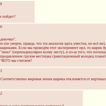
9
не пойдет?
60
 девочки".
(не уверен, правда, что эта аналогия здесь уместна, но всё же).
ариками. Если мы проведём этот эксперимент ирл, то шарик буд
 "вниз" (перпендикулярно всему листу), и из-за того, что потенц
продавленное грузом место(ака гравитационный колодец планет
л ЧЕГО мы считаем?
61
. Соответственно мировая линия шарика отклоняется от вертика
62
ткуда у него инерция вдруг появилась?