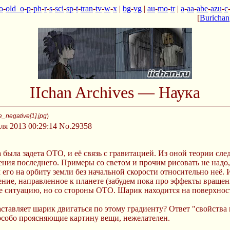
o
-
old_o
-
p
-
ph
-
r
-
s
-
sci
-
sp
-
t
-
tran
-
tv
-
w
-
x
|
bg
-
vg
|
au
-
mo
-
tr
|
a
-
aa
-
abe
-
azu
-
c
[
Burichan
IIchan Archives — Наука
_negative[1].jpg
)
ля 2013 00:29:14
No.29358
была задета ОТО, и её связь с гравитацией. Из оной теории следу
ения последнего. Примеры со светом и прочим рисовать не надо
его на орбиту земли без начальной скорости относительно неё. 
ение, направленное к планете (забудем пока про эффекты вращения
е ситуацию, но со стороны ОТО. Шарик находится на поверхнос
аставляет шарик двигаться по этому градиенту? Ответ "свойств
 особо проясняющие картину вещи, нежелателен.