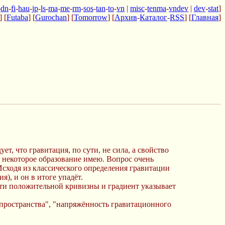
-
dn
-
fi
-
hau
-
jp
-
ls
-
ma
-
me
-
rm
-
sos
-
tan
-
to
-
vn
|
misc
-
tenma
-
vndev
|
dev
-
stat
]
] [
Futaba
] [
Gurochan
] [
Tomorrow
] [
Архив
-
Каталог
-
RSS
] [
Главная
]
ет, что гравитация, по сути, не сила, а свойство
, некоторое образование имею. Вопрос очень
Исходя из классического определения гравитации
), и он в итоге упадёт.
ти положительной кривизны и градиент указывает
а пространства", "напряжённость гравитационного