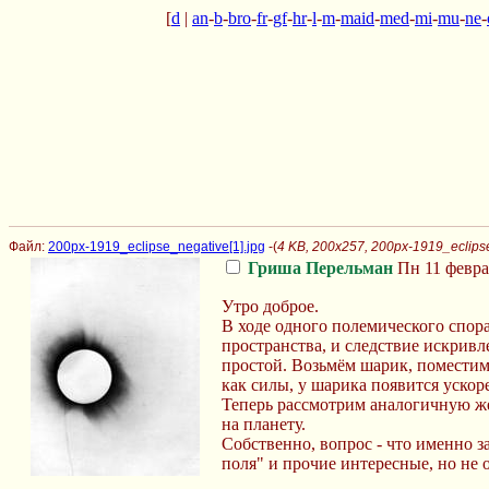
[
d
|
an
-
b
-
bro
-
fr
-
gf
-
hr
-
l
-
m
-
maid
-
med
-
mi
-
mu
-
ne
-
Файл:
200px-1919_eclipse_negative[1].jpg
-(
4 KB, 200x257, 200px-1919_eclipse
Гриша Перельман
Пн 11 февра
Утро доброе.
В ходе одного полемического спора 
пространства, и следствие искривл
простой. Возьмём шарик, поместим 
как силы, у шарика появится ускор
Теперь рассмотрим аналогичную ж
на планету.
Собственно, вопрос - что именно з
поля" и прочие интересные, но не