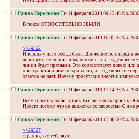
>>
Гриша Перельман
Пн 11 февраля 2013 09:13:46
No.293
В покое ОТНОСИТЕЛЬНО ЗЕМЛИ
>>
Гриша Перельман
Пн 11 февраля 2013 16:35:33
No.293
>>29362
Инерция у него всегда была. Движение по инерции вклю
действуют внешние силы, движется по геодезическим 
линии будут прямыми. Это соответствует покою или 
пространство-время искривлено, и геодезические пе
ответов не дает. Почему присутсвие энергии-импульс
>>
Гриша Перельман
Пн 11 февраля 2013 17:14:33
No.293
Всем спасибо, нашёл ответ. Всё оказалось просто. Объ
Просто потому, что он движется со скоростью С по вр
>>
Гриша Перельман
Пн 11 февраля 2013 17:38:50
No.293
>>29367
странно, что тебе ясно.