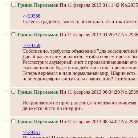
>>
Гриша Перельман
Пн 11 февраля 2013 01:11:42
No.2935
>>29358
Где есть градиент, там есть потенциал. Или так тоже 
>>
Гриша Перельман
Пн 11 февраля 2013 01:20:37
No.293
>>29359
Собственно, требуется объяснение "для восьмилетней
Давай рассмотрим аналогию, чтобы совсем просто было 
Рассмотрим двумерный лист с продавливающими его ш
скатываться он будет из-за действия силы притяжения
Теперь вернёмся в наш нормальный мир. Шарик есть, 
перпендикулярно листу силы гравитации? Потенциа
>>
Гриша Перельман
Пн 11 февраля 2013 06:34:29
No.293
Искривляется не пространство, а пространство-время
движется чисто по инерции.
>>
Гриша Перельман
Пн 11 февраля 2013 08:54:02
No.293
>>29361
По инерции? Но стартовое положение - покоящееся, о