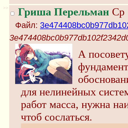
>>
Гриша Перельман
Ср 
Файл:
3e474408bc0b977db102
3e474408bc0b977db102f2342d0
А посовет
фундамент
обоснован
для нелинейных систем
работ масса, нужна на
чтоб сослаться.