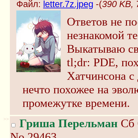
Файл:
letter.7z.jpeg
-(
390 KB, 
Ответов не по
незнакомой те
Выкатываю сво
tl;dr: PDE, п
Хатчинсона с
нечто похожее на эво
промежутке времени.
>>
Гриша Перельман
Сб 
No.29463