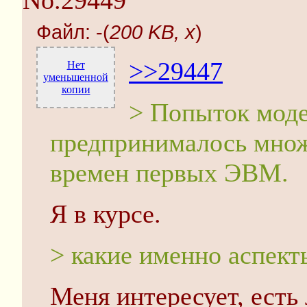
No.29449
Файл:
-(
200 KB, x
)
>>29447
Нет
уменьшенной
копии
> Попыток мод
предпринималось множ
времен первых ЭВМ.
Я в курсе.
> какие именно аспект
Меня интересует, есть