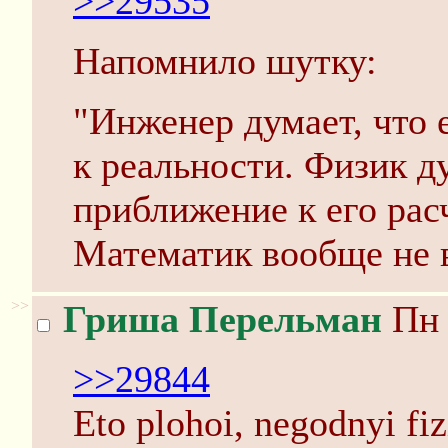
>>29535
Напомнило шутку:
"Инженер думает, что 
к реальности. Физик ду
приближение к его рас
Математик вообще не в
>>
Гриша Перельман
Пн 
>>29844
Eto plohoi, negodnyi fiz