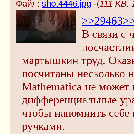
Файл:
shot4446.jpg
-(
111 KB, 
>>29463
>
В связи с
посчастлив
мартышкин труд. Оказ
посчитаны несколько н
Mathematica не может 
дифференциальные ура
чтобы напомнить себе 
ручками.