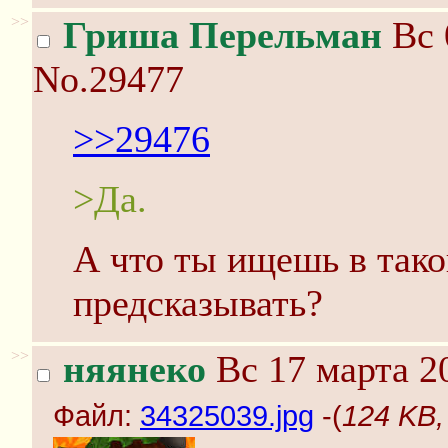
>>
Гриша Перельман
Вс 
No.29477
>>29476
>Да.
А что ты ищешь в тако
предсказывать?
>>
няянеко
Вс 17 марта 2
Файл:
34325039.jpg
-(
124 KB,