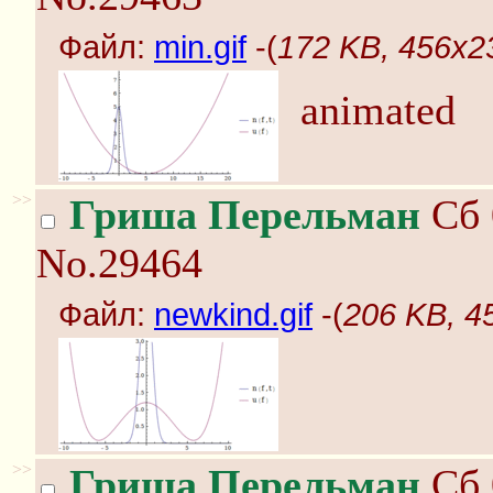
Файл:
min.gif
-(
172 KB, 456x23
animated
>>
Гриша Перельман
Сб 
No.29464
Файл:
newkind.gif
-(
206 KB, 4
>>
Гриша Перельман
Сб 