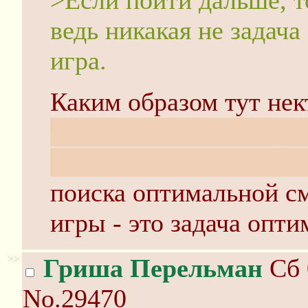
>Если пойти дальше, т
ведь никакая не задача
игра.
Каким образом тут нек
простите, не люблю, к
обороты не несут смы
поиска оптимальной с
игры - это задача опти
>>
Гриша Перельман
Сб 
No.29470