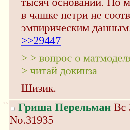
тысяч оснований. Но м
в чашке петри не соот
эмпирическим данным
>>29447
> > вопрос о матмодел
> читай докинза
Шизик.
>>
Гриша Перельман
Вс 
No.31935