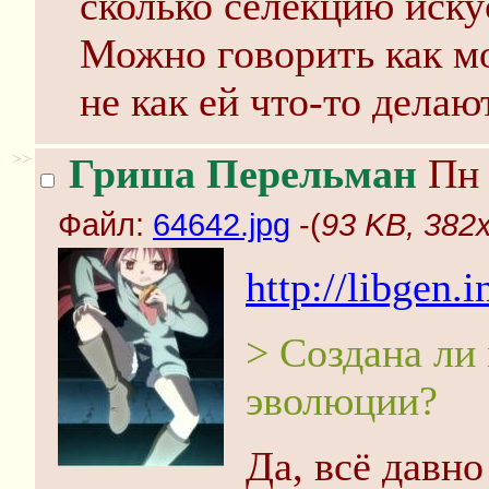
сколько селекцию иску
Можно говорить как мо
не как ей что-то делают
>>
Гриша Перельман
Пн 
Файл:
64642.jpg
-(
93 KB, 382x
http://libgen
> Создана ли
эволюции?
Да, всё давно