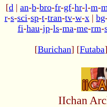
[
d
|
an
-
b
-
bro
-
fr
-
gf
-
hr
-
l
-
m
-
m
r
-
s
-
sci
-
sp
-
t
-
tran
-
tv
-
w
-
x
|
bg
fi
-
hau
-
jp
-
ls
-
ma
-
me
-
rm
-
[
Burichan
] [
Futaba
IIchan Ar