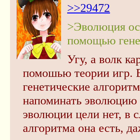
>>29472
>Эволюция осу
помощью гене
Угу, а волк ка
помошью теории игр. В
генетические алгорит
напоминать эволюцию (
эволюции цели нет, в с
алгоритма она есть, д