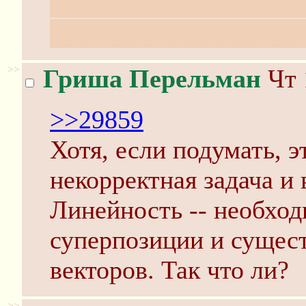
inb4: use citation index,
science, use google, use
>>
Гриша Перельман
Чт 
>>29859
Хотя, если подумать, 
некорректная задача и
Линейность -- необхо
суперпозиции и сущес
векторов. Так что ли?
>>