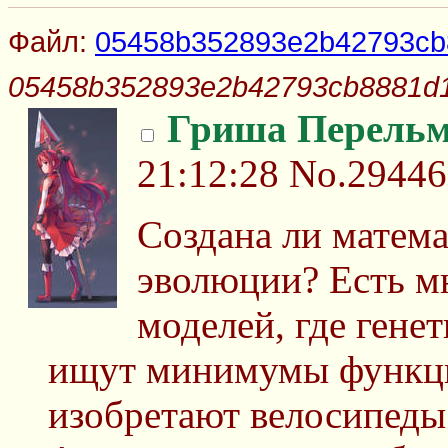
Файл:
05458b352893e2b42793cb
05458b352893e2b42793cb8881d1
Гриша Перель
21:12:28
No.29446
Создана ли матема
эволюции? Есть м
моделей, где гене
ищут минимумы функци
изобретают велосипеды 