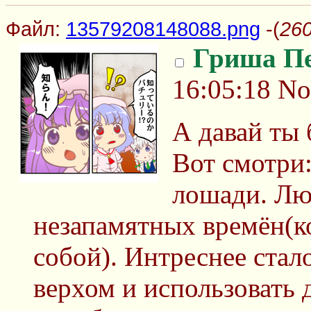
Файл:
13579208148088.png
-(
260
Гриша П
16:05:18
No
А давай ты 
Вот смотри
лошади. Лю
незапамятных времён(ко
собой). Интреснее стало
верхом и использовать 