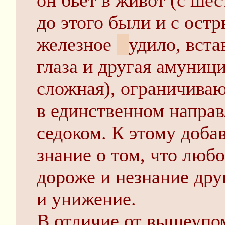
он бьет в живот (с ше
до этого были и с ост
железное
м
удило, вста
глаза и другая амуници
сложная), ограничива
в единственном напра
седоком. К этому доба
знание о том, что люб
дороже и незнание друг
и унижение.
В отличие от вышеупом