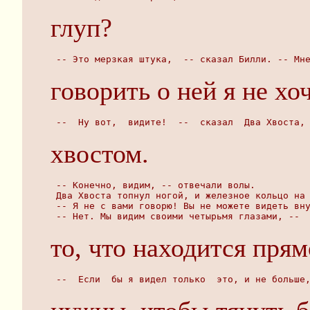
глуп?
 -- Это мерзкая штука,  -- сказал Билли. -- Мн
говорить о ней я не хоч
 --  Ну вот,  видите!  --  сказал  Два Хвоста,
хвостом.
 -- Конечно, видим, -- отвечали волы.
 Два Хвоста топнул ногой, и железное кольцо на
 -- Я не с вами говорю! Вы не можете видеть вн
 -- Нет. Мы видим своими четырьмя глазами, -- 
то, что находится прям
 --  Если  бы я видел только  это, и не больше