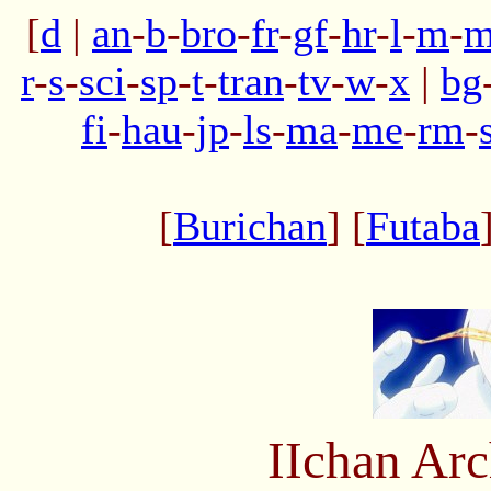
[
d
|
an
-
b
-
bro
-
fr
-
gf
-
hr
-
l
-
m
-
m
r
-
s
-
sci
-
sp
-
t
-
tran
-
tv
-
w
-
x
|
bg
fi
-
hau
-
jp
-
ls
-
ma
-
me
-
rm
-
[
Burichan
] [
Futaba
IIchan Ar