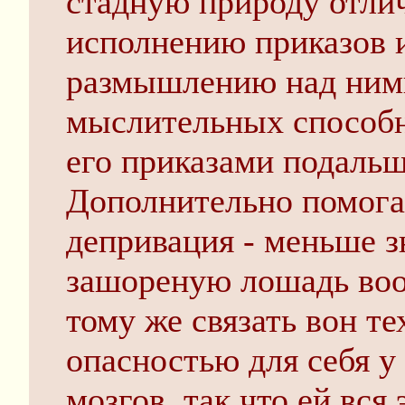
стадную природу отли
исполнению приказов 
размышлению над ними
мыслительных способн
его приказами подальше
Дополнительно помог
депривация - меньше з
зашореную лошадь воо
тому же связать вон те
опасностью для себя у 
мозгов, так что ей вся 