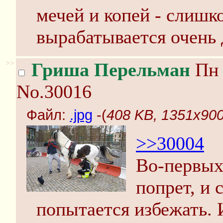
мечей и копей - слишк
вырабатывается очень 
>>
Гриша Перельман
Пн 
No.30016
Файл:
.jpg
-(
408 KB, 1351x900,
>>30004
Во-первых
попрет, и 
попытается избежать.