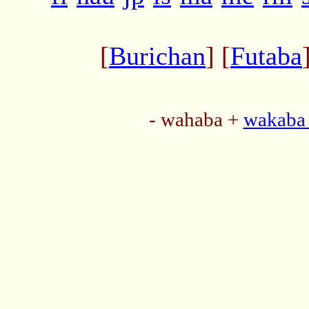
[
Burichan
] [
Futaba
- wahaba +
wakaba 