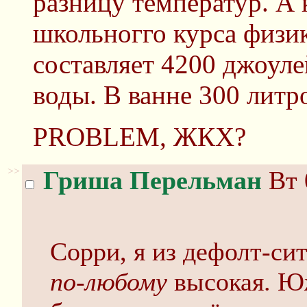
разницу температур. А к
школьногго курса физи
составляет 4200 джоуле
воды. В ванне 300 литро
PROBLEM, ЖКХ?
>>
Гриша Перельман
Вт 
Сорри, я из дефолт-си
по-любому
высокая. Юж