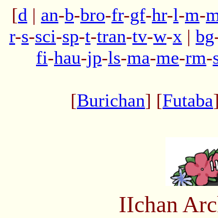
[
d
|
an
-
b
-
bro
-
fr
-
gf
-
hr
-
l
-
m
-
m
r
-
s
-
sci
-
sp
-
t
-
tran
-
tv
-
w
-
x
|
bg
fi
-
hau
-
jp
-
ls
-
ma
-
me
-
rm
-
[
Burichan
] [
Futaba
IIchan Ar