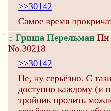
>>30142
Самое время прокрич
>>
Гриша Перельман
Пн 
No.30218
>>30142
Не, ну серьёзно. С таз
доступно каждому (и п
тройник пролить можно
серьёзные пушки обсуж