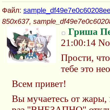
Файл:
sample_df49e7e0c60208eec
850x637, sample_df49e7e0c60208
Гриша П
21:00:14
No
Прости, что
тебе это не
Всем привет!
Вы мучаетесь от жары, 
раз "ВНЕЗАПНО" отклю