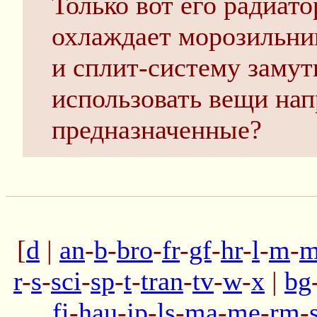
Только вот его радиато
охлаждает морозильни
и сплит-систему замут
использовать вещи нап
предназначенные?
[
d
|
an
-
b
-
bro
-
fr
-
gf
-
hr
-
l
-
m
-
m
r
-
s
-
sci
-
sp
-
t
-
tran
-
tv
-
w
-
x
|
bg
fi
-
hau
-
jp
-
ls
-
ma
-
me
-
rm
-