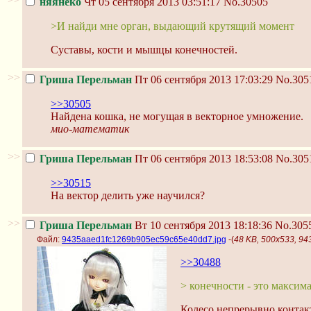
няянеко
Чт 05 сентября 2013 03:51:17
No.30505
>И найди мне орган, выдающий крутящий момент
Суставы, кости и мышцы конечностей.
>>
Гриша Перельман
Пт 06 сентября 2013 17:03:29
No.305
>>30505
Найдена кошка, не могущая в векторное умножение.
мио-математик
>>
Гриша Перельман
Пт 06 сентября 2013 18:53:08
No.305
>>30515
На вектор делить уже научился?
>>
Гриша Перельман
Вт 10 сентября 2013 18:18:36
No.305
Файл:
9435aaed1fc1269b905ec59c65e40dd7.jpg
-(
48 KB, 500x533, 9
>>30488
> конечности - это максим
Колесо непрерывно контакт