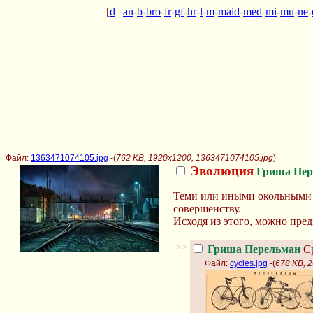
[
d
|
an
-
b
-
bro
-
fr
-
gf
-
hr
-
l
-
m
-
maid
-
med
-
mi
-
mu
-
ne
-
Файл:
1363471074105.jpg
-(
762 KB, 1920x1200, 1363471074105.jpg
)
Эволюция
Гриша Пер
Теми или иными окольными п
совершенству.
Исходя из этого, можно пред
>>
Гриша Перельман
Ср
Файл:
cycles.jpg
-(
678 KB, 2