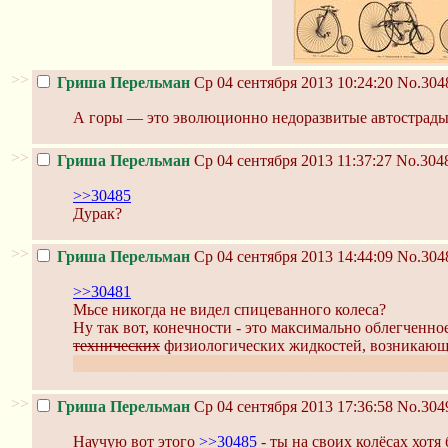
>>
Гриша Перельман
Ср 04 сентября 2013 10:24:20
No.304
А горы — это эволюционно недоразвитые автострады
>>
Гриша Перельман
Ср 04 сентября 2013 11:37:27
No.304
>>30485
Дурак?
>>
Гриша Перельман
Ср 04 сентября 2013 14:44:09
No.304
>>30481
Мьсе никогда не видел спицеванного колеса?
Ну так вот, конечности - это максимально облегченно
технических
физиологических жидкостей, возникающ
Вообще-то это есть в дошкольной "Занимательной Физ
>>
Гриша Перельман
Ср 04 сентября 2013 17:36:58
No.304
Научую вот этого
>>30485
- ты на своих колёсах хот