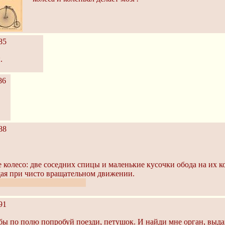
85
.
86
88
е колесо: две соседних спицы и маленькие кусочки обода на их 
ая при чисто вращательном движении.
ике" моего тезки Якова!
91
я бы по полю попробуй поезди, петушок. И найди мне орган, вы