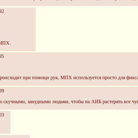
92
 МПХ.
95
происходит при помощи рук, МПХ используется просто для фикс
99
 скучными, занудными людьми, чтобы на АИБ растерять все чу
03