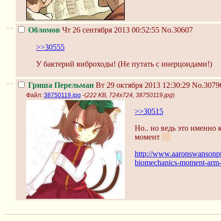
>>
Обломов
Чт 26 сентября 2013 00:52:55
No.30607
>>30555
У бактерий виброходы! (Не путать с инерцоидами!)
>>
Гриша Перельман
Вт 29 октября 2013 12:30:29
No.3079
Файл:
38750119.jpg
-(
222 KB, 724x724, 38750119.jpg
)
>>30515
Но.. но ведь это именно
момент
><
http://www.aaronswansonpt
biomechanics-moment-arm-