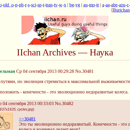
o
-
old_o
-
p
-
ph
-
r
-
s
-
sci
-
sp
-
t
-
tran
-
tv
-
w
-
x
|
bg
-
vg
|
au
-
mo
-
tr
|
a
-
aa
-
abe
-
azu
-
c
[
Burichan
IIchan Archives — Наука
ельман
Ср 04 сентября 2013 00:29:28
No.30481
утями, но эволюция стремиться к максимальной выживаемости в
положить - конечности - это эволюционно недоразвитые колеса.
 04 сентября 2013 00:33:03
No.30482
637x1635, cycles.jpg
)
>>30481
Это ты эволюционно недоразвитый. Конечности - это 
колеса и коленвал делает мозг!