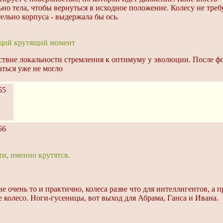
но тела, чтобы вернуться в исходное положение. Колесу не тре
ельно корпуса - выдержала бы ось.
ющий крутящий момент
ствие локальности стремления к оптимуму у эволюции. После фо
ться уже не могло
55
56
ти, именно крутятся.
не очень то и практично, колеса разве что для интеллигентов, а
не колесо. Ноги-гусеницы, вот выход для Абрама, Ганса и Ивана.