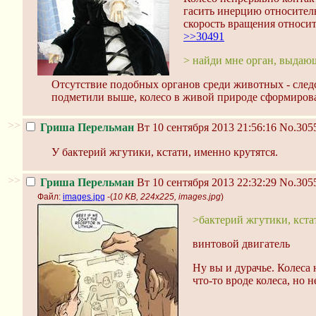
гасить инерцию относитель
скорость вращения относит
>>30491
> найди мне орган, выда
Отсутствие подобных органов среди животных - след
подметили выше, колесо в живой природе сформирова
>>
Гриша Перельман
Вт 10 сентября 2013 21:56:16
No.305
У бактерий жгутики, кстати, именно крутятся.
>>
Гриша Перельман
Вт 10 сентября 2013 22:32:29
No.305
Файл:
images.jpg
-(
10 KB, 224x225, images.jpg
)
>бактерий жгутики, кста
винтовой двигатель
Ну вы и дурачье. Колеса 
что-то вроде колеса, но 