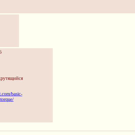
6
 крутящийся
.com/basic-
torque/