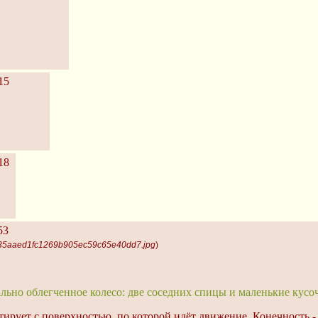
15
18
53
435aaed1fc1269b905ec59c65e40dd7.jpg
)
ально облегченное колесо: две соседних спицы и маленькие кусоч
ирует с поверхностью, по которой идёт движение. Конечность -