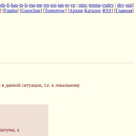
-
dn
-
fi
-
hau
-
jp
-
ls
-
ma
-
me
-
rm
-
sos
-
tan
-
to
-
vn
|
misc
-
tenma
-
vndev
|
dev
-
stat
]
] [
Futaba
] [
Gurochan
] [
Tomorrow
] [
Архив
-
Каталог
-
RSS
] [
Главная
]
 данной ситуации, т.е. к локальному
шатуны, а