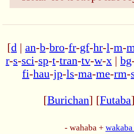
[
d
|
an
-
b
-
bro
-
fr
-
gf
-
hr
-
l
-
m
-
m
r
-
s
-
sci
-
sp
-
t
-
tran
-
tv
-
w
-
x
|
bg
fi
-
hau
-
jp
-
ls
-
ma
-
me
-
rm
-
[
Burichan
] [
Futaba
- wahaba +
wakaba 