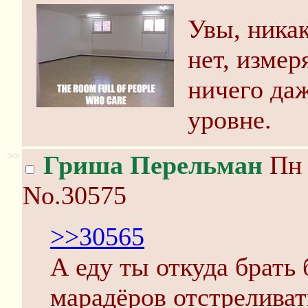
Увы, ника
нет, измер
ничего да
уровне.
>>
Гриша Перельман
Пн 
No.30575
>>30565
А еду ты откуда брать
марадёров отстреливат