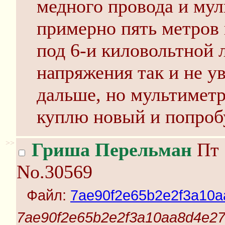
медного провода и мул
примерно пять метров 
под 6-и киловольтной 
напряжения так и не у
дальше, но мультиметр
куплю новый и попроб
>>
Гриша Перельман
Пт 
No.30569
Файл:
7ae90f2e65b2e2f3a10a
7ae90f2e65b2e2f3a10aa8d4e27