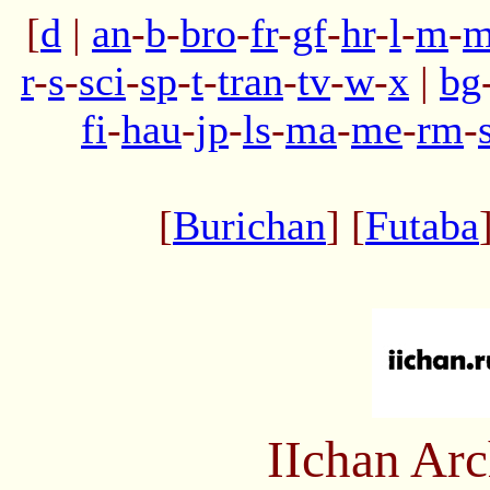
[
d
|
an
-
b
-
bro
-
fr
-
gf
-
hr
-
l
-
m
-
m
r
-
s
-
sci
-
sp
-
t
-
tran
-
tv
-
w
-
x
|
bg
fi
-
hau
-
jp
-
ls
-
ma
-
me
-
rm
-
[
Burichan
] [
Futaba
IIchan Ar