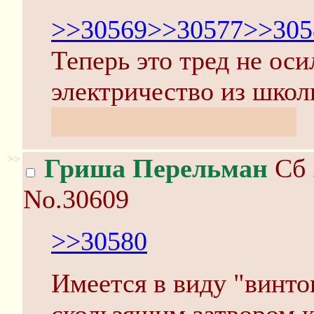
>>30569
>>30577
>>305
Теперь это тред не ос
электричество из школ
inb4: лизните розетку
>>
Гриша Перельман
Сб 
No.30609
>>30580
Имеется в виду "винто