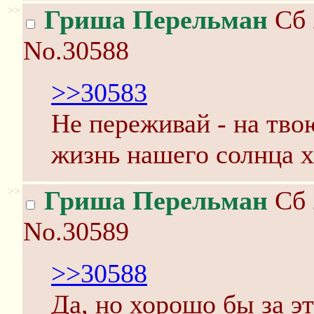
>>
Гриша Перельман
Сб 
No.30588
>>30583
Не переживай - на тво
жизнь нашего солнца х
>>
Гриша Перельман
Сб 
No.30589
>>30588
Да, но хорошо бы за э