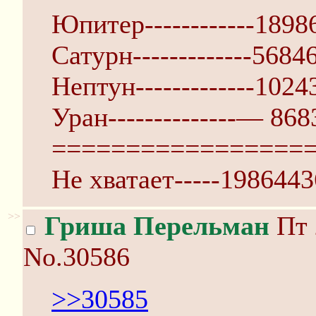
Юпитер------------189
Сатурн-------------56
Нептун-------------10
Уран--------------— 8
=================
Не хватает-----198644
>>
Гриша Перельман
Пт 
No.30586
>>30585