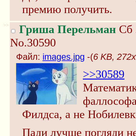
премию получить.
>>
Гриша Перельман
Сб 
No.30590
Файл:
images.jpg
-(
6 KB, 272x
>>30589
Математик
фаллософ
Филдса, а не Нобилевк
Пади лучше погляди н