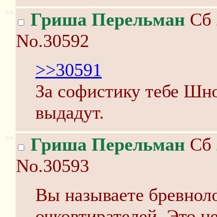
>>
Гриша Перельман
Сб 
No.30592
>>30591
За софистику тебе Шн
выдадут.
>>
Гриша Перельман
Сб 
No.30593
Вы называете бревнол
очковтирателей. Это н