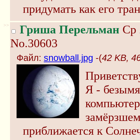
придумать как его тра
>>
Гриша Перельман
Ср 
No.30603
Файл:
snowball.jpg
-(
42 KB, 46
Приветств
Я - безым
компьютер
замёрзшем
приближается к Солне