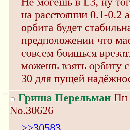
Не могёшь в L3, ну то
на расстоянии 0.1-0.2 
орбита будет стабильн
предположении что мас
совсем боишься врезать
можешь взять орбиту с
30 для пущей надёжно
>>
Гриша Перельман
Пн 
No.30626
>>30583