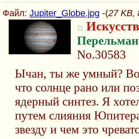
Файл:
Jupiter_Globe.jpg
-(
27 KB, 
Искусств
Перельман
No.30583
Ычан, ты же умный? Во
что солнце рано или по
ядерный синтез. Я хоте
путем слияния Юпитера
звезду и чем это чревато