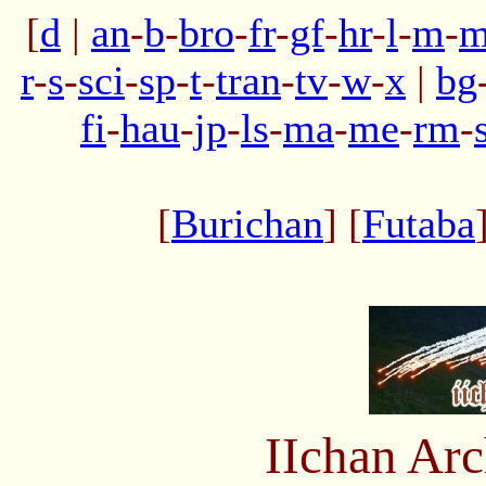
[
d
|
an
-
b
-
bro
-
fr
-
gf
-
hr
-
l
-
m
-
m
r
-
s
-
sci
-
sp
-
t
-
tran
-
tv
-
w
-
x
|
bg
fi
-
hau
-
jp
-
ls
-
ma
-
me
-
rm
-
[
Burichan
] [
Futaba
IIchan Ar