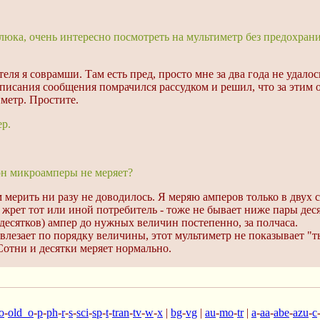
люка, очень интересно посмотреть на мультиметр без предохран
теля я соврамши. Там есть пред, просто мне за два года не удало
написания сообщения помрачился рассудком и решил, что за этим 
метр. Простите.
р.
 он микроамперы не меряет?
мерить ни разу не доводилось. Я меряю амперов только в двух с
 жрет тот или иной потребитель - тоже не бывает ниже пары дес
(десятков) ампер до нужных величин постепенно, за полчаса.
влезает по порядку величины, этот мультиметр не показывает 
Сотни и десятки меряет нормально.
o
-
old_o
-
p
-
ph
-
r
-
s
-
sci
-
sp
-
t
-
tran
-
tv
-
w
-
x
|
bg
-
vg
|
au
-
mo
-
tr
|
a
-
aa
-
abe
-
azu
-
c