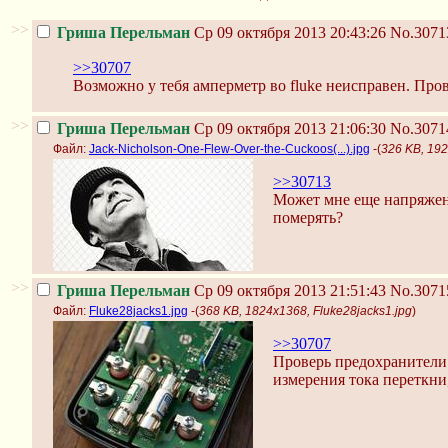
>>
Гриша Перельман
Ср 09 октября 2013 20:43:26
No.3071
>>30707
Возможно у тебя амперметр во fluke неисправен. Пров
>>
Гриша Перельман
Ср 09 октября 2013 21:06:30
No.3071
Файл:
Jack-Nicholson-One-Flew-Over-the-Cuckoos(...).jpg
-(
326 KB, 192
>>30713
Может мне еще напряжен
померять?
>>
Гриша Перельман
Ср 09 октября 2013 21:51:43
No.3071
Файл:
Fluke28jacks1.jpg
-(
368 KB, 1824x1368, Fluke28jacks1.jpg
)
>>30707
Проверь предохранители 
измерения тока переткни,