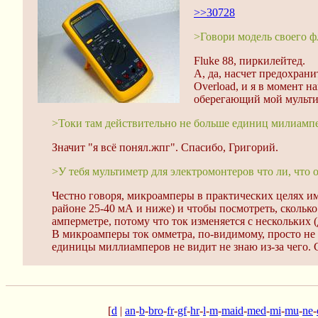
>>30728
>Говори модель своего ф
Fluke 88, пиркилейтед.
А, да, насчет предохрани
Overload, и я в момент 
оберегающий мой мульти
>Токи там действительно не больше единиц милиампе
Значит "я всё понял.жпг". Спасибо, Григорий.
>У тебя мультиметр для электромонтеров что ли, что
Честно говоря, микроамперы в практических целях им 
районе 25-40 мА и ниже) и чтобы посмотреть, сколько
амперметре, потому что ток изменяется с нескольких 
В микроамперы ток омметра, по-видимому, просто не 
единицы миллиамперов не видит не знаю из-за чего. 
[
d
|
an
-
b
-
bro
-
fr
-
gf
-
hr
-
l
-
m
-
maid
-
med
-
mi
-
mu
-
ne
-