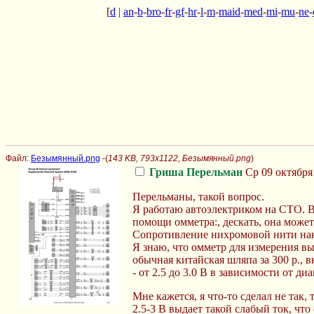
[
d
|
an
-
b
-
bro
-
fr
-
gf
-
hr
-
l
-
m
-
maid
-
med
-
mi
-
mu
-
ne
-
Файл:
Безымянный.png
-(
143 KB, 793x1122, Безымянный.png
)
Гриша Перельман
Ср 09 октября 
Перельманы, такой вопрос.
Я работаю автоэлектриком на СТО. В
помощи омметра:, дескать, она может
Сопротивление нихромовой нити накал
Я знаю, что омметр для измерения вы
обычная китайская шляпа за 300 р.,
- от 2.5 до 3.0 В в зависимости от д
Мне кажется, я что-то сделал не так
2.5-3 В выдает такой слабый ток, чт