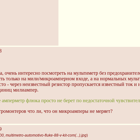
8
, очень интересно посмотреть на мультиметр без предохранител
ть только на мили/микроамперном входе, а на нормальных мульт
то - через неизвестный резистор пропускается известный ток и 
единиц милиампер.
 амперметр флюка просто не берет по недостаточной чувствител
тромонтеров что ли, что он микроамперы не меряет?
9
, multimetro-automotivo-fluke-88-v-kit-com(...).jpg
)