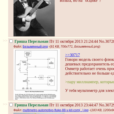
вольта, но на "осцике"?
>>
Гриша Перельман
Пт 11 октября 2013 21:24:44
No.3072
Файл:
Безымянный.png
-(
91 KB, 706x771, Безымянный.png
)
>>30717
Говори модель своего флюка
дешевых предохранитель ес
Омметр работает очень прос
действительно не больше 
>пару миллиампер, которые
У тебя мультиметр для элек
>>
Гриша Перельман
Пт 11 октября 2013 23:44:47
No.3072
Файл:
multimetro-automotivo-fluke-88-v-kit-com(...).jpg
-(
183 KB, 1200x900