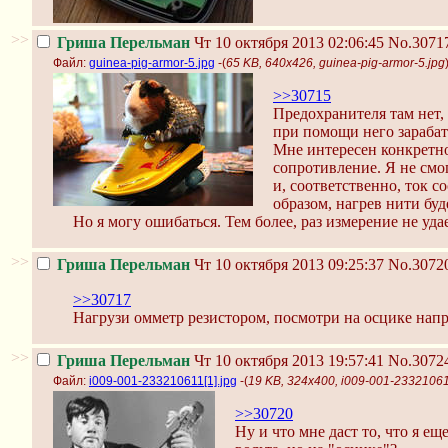
>>
Гриша Перельман
Чт 10 октября 2013 02:06:45
No.3071
Файл:
guinea-pig-armor-5.jpg
-(
65 KB, 640x426, guinea-pig-armor-5.jpg
>>30715
Предохранителя там нет, 
при помощи него зараба
Мне интересен конкретно
сопротивление. Я не смо
и, соответственно, ток 
образом, нагрев нити буд
Но я могу ошибаться. Тем более, раз измерение не у
>>
Гриша Перельман
Чт 10 октября 2013 09:25:37
No.3072
>>30717
Нагрузи омметр резистором, посмотри на осцике напру
>>
Гриша Перельман
Чт 10 октября 2013 19:57:41
No.3072
Файл:
i009-001-233210611[1].jpg
-(
19 KB, 324x400, i009-001-233210611
>>30720
Ну и что мне даст то, что я ещ