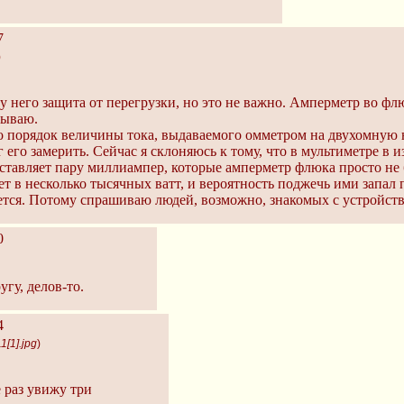
7
)
у него защита от перегрузки, но это не важно. Амперметр во флю
тываю.
 порядок величины тока, выдаваемого омметром на двухомную н
г его замерить. Сейчас я склоняюсь к тому, что в мультиметре в
составляет пару миллиампер, которые амперметр флюка просто не
ет в несколько тысячных ватт, и вероятность поджечь ими запал
дается. Потому спрашиваю людей, возможно, знакомых с устройст
0
гу, делов-то.
4
[1].jpg
)
е раз увижу три