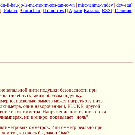
-
dn
-
fi
-
hau
-
jp
-
ls
-
ma
-
me
-
rm
-
sos
-
tan
-
to
-
vn
|
misc
-
tenma
-
vndev
|
dev
-
stat
]
] [
Futaba
] [
Gurochan
] [
Tomorrow
] [
Архив
-
Каталог
-
RSS
] [
Главная
]
ние запальной нити подушки безопасности при
вероятно ёбнуть таким образом подушку.
мерно, насколько омметр может нагреть эту нить.
мультиметра, один навороченный, FLUKE, другой -
ение и ток омметра. Напряжение постоянного тока
ллиамперах, ни в микро, показывает "ноль".
мультиметровых омметров. Или омметр реально при
чем тут, казалось бы, закон Ома?