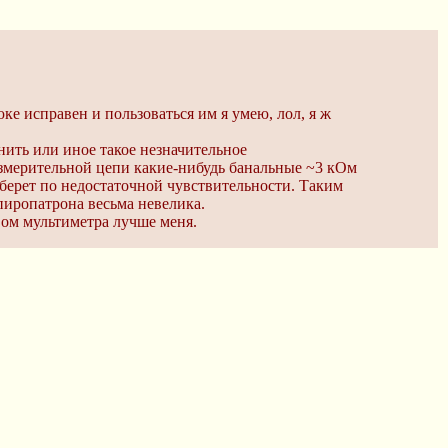
ке исправен и пользоваться им я умею, лол, я ж
ить или иное такое незначительное
 измерительной цепи какие-нибудь банальные ~3 кОм
 берет по недостаточной чувствительности. Таким
 пиропатрона весьма невелика.
вом мультиметра лучше меня.