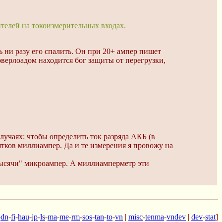
ителей на токоизмерительных входах.
сь ни разу его спалить. Он при 20+ ампер пишет
оверлоадом находится бог защиты от перегрузки,
лучаях: чтобы определить ток разряда АКБ (в
ятков миллиампер. Да и те измерения я провожу на
"тысячи" микроампер. А миллиамперметр эти
-
dn
-
fi
-
hau
-
jp
-
ls
-
ma
-
me
-
rm
-
sos
-
tan
-
to
-
vn
|
misc
-
tenma
-
vndev
|
dev
-
stat
]