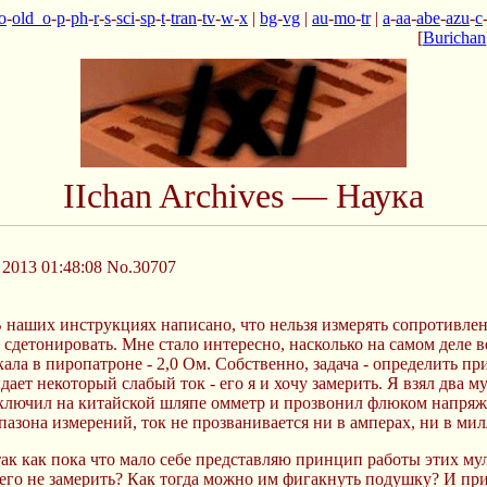
o
-
old_o
-
p
-
ph
-
r
-
s
-
sci
-
sp
-
t
-
tran
-
tv
-
w
-
x
|
bg
-
vg
|
au
-
mo
-
tr
|
a
-
aa
-
abe
-
azu
-
c
[
Burichan
IIchan Archives — Наука
2013 01:48:08
No.30707
 наших инструкциях написано, что нельзя измерять сопротивле
 сдетонировать. Мне стало интересно, насколько на самом деле 
а в пиропатроне - 2,0 Ом. Собственно, задача - определить при
дает некоторый слабый ток - его я и хочу замерить. Я взял два 
 включил на китайской шляпе омметр и прозвонил флюком напряж
иапазона измерений, ток не прозванивается ни в амперах, ни в ми
, так как пока что мало себе представляю принцип работы этих 
о его не замерить? Как тогда можно им фигакнуть подушку? И при 