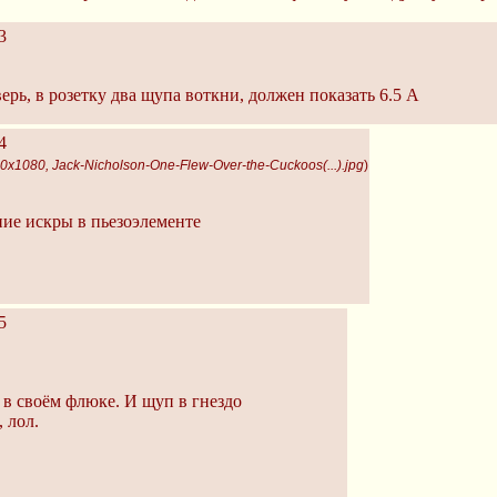
3
ерь, в розетку два щупа воткни, должен показать 6.5 A
4
0x1080, Jack-Nicholson-One-Flew-Over-the-Cuckoos(...).jpg
)
ие искры в пьезоэлементе
5
в своём флюке. И щуп в гнездо
 лол.