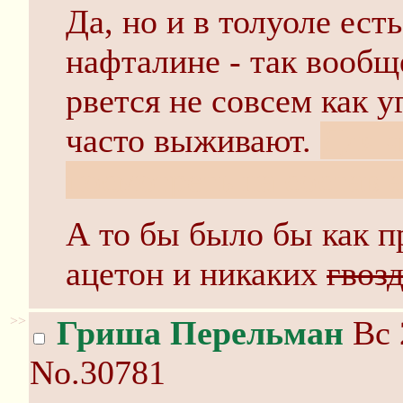
Да, но и в толуоле ест
нафталине - так вообще
рвется не совсем как у
часто выживают.
Для ч
посмотреть на состав а
А то бы было бы как п
ацетон и никаких
гвоз
>>
Гриша Перельман
Вс 
No.30781