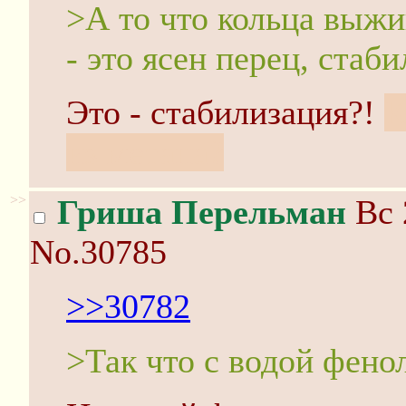
>А то что кольца выжи
- это ясен перец, стаби
Это - стабилизация?!
К
из метана?
>>
Гриша Перельман
Вс 
No.30785
>>30782
>Так что с водой фено