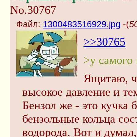
No.30767
Файл:
1300483516929.jpg
-(
5
>>30765
>у самого 
Ящитаю, чт
высокое давление и те
Бензол же - это кучка
бензольные кольца сос
водорода. Вот и думал