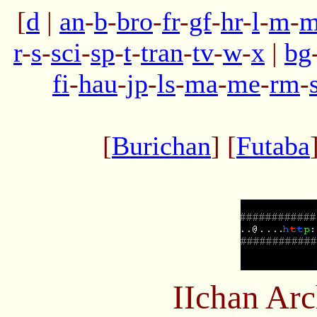
[
d
|
an
-
b
-
bro
-
fr
-
gf
-
hr
-
l
-
m
-
m
r
-
s
-
sci
-
sp
-
t
-
tran
-
tv
-
w
-
x
|
bg
fi
-
hau
-
jp
-
ls
-
ma
-
me
-
rm
-
[
Burichan
] [
Futaba
IIchan Ar