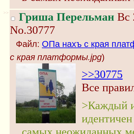
>>
Гриша Перельман
Вс 
No.30777
Файл:
ОПа нахъ с края плат
с края платформы.jpg
)
>>30775
Все правил
>Каждый и
идентичен 
самых неожиданных ме