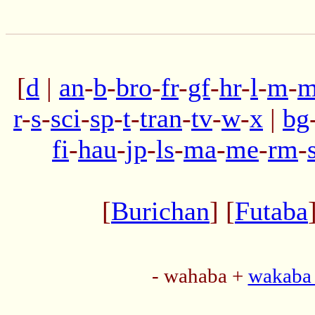
[
d
|
an
-
b
-
bro
-
fr
-
gf
-
hr
-
l
-
m
-
m
r
-
s
-
sci
-
sp
-
t
-
tran
-
tv
-
w
-
x
|
bg
fi
-
hau
-
jp
-
ls
-
ma
-
me
-
rm
-
[
Burichan
] [
Futaba
- wahaba +
wakaba 