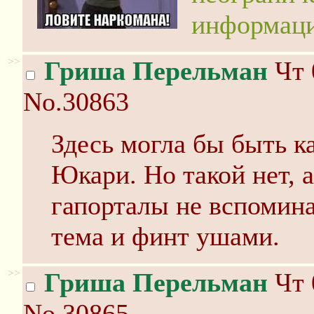
информац
>>
Гриша Перельман
Чт 
No.30863
Здесь могла бы быть 
Юкари. Но такой нет, а
гапорталы не вспомина
тема и финт ушами.
>>
Гриша Перельман
Чт 
No.30865