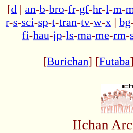
[
d
|
an
-
b
-
bro
-
fr
-
gf
-
hr
-
l
-
m
-
m
r
-
s
-
sci
-
sp
-
t
-
tran
-
tv
-
w
-
x
|
bg
fi
-
hau
-
jp
-
ls
-
ma
-
me
-
rm
-
[
Burichan
] [
Futaba
IIchan Ar