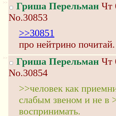
>>
Гриша Перельман
Чт 
No.30853
>>30851
про нейтрино почитай.
>>
Гриша Перельман
Чт 
No.30854
>>человек как приемн
слабым звеном и не в 
воспринимать.