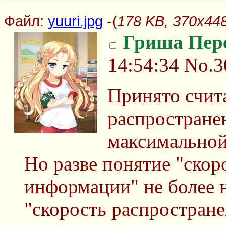
Файл:
yuuri.jpg
-(
178 KB, 370x448,
Гриша Пер
14:54:34
No.3
Принято счит
распространен
максимальной
Но разве понятие "скор
информации" не более 
"скорость распростран