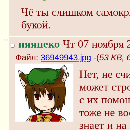
Чё ты слишком самокри
букой.
>>
няянеко
Чт 07 ноября 
Файл:
36949943.jpg
-(
53 KB, 
Нет, не сч
может стр
с их помо
тоже не во
знает и на