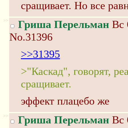
сращивает. Но все рав
>>
Гриша Перельман
Вс 
No.31396
>>31395
>"Каскад", говорят, ре
сращивает.
эффект плацебо же
>>
Гриша Перельман
Вс 