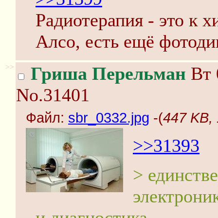
Радиотерапия - это к х
Алсо, есть ещё фотоди
>>
Гриша Перельман
Вт 
No.31401
Файл:
sbr_0332.jpg
-(
447 KB, 
>>31393
> единств
электроник
и диагностика