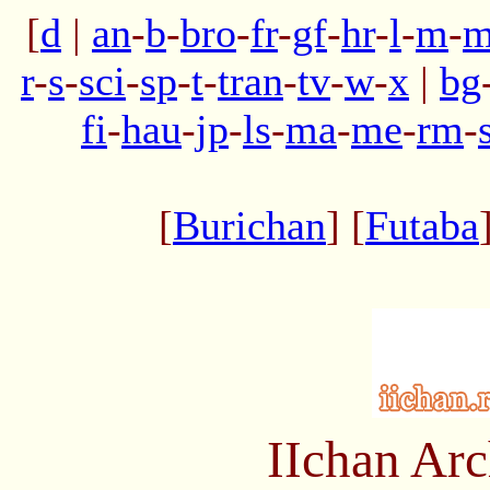
[
d
|
an
-
b
-
bro
-
fr
-
gf
-
hr
-
l
-
m
-
m
r
-
s
-
sci
-
sp
-
t
-
tran
-
tv
-
w
-
x
|
bg
fi
-
hau
-
jp
-
ls
-
ma
-
me
-
rm
-
[
Burichan
] [
Futaba
IIchan Ar