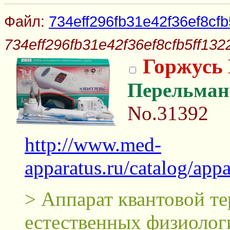
Файл:
734eff296fb31e42f36ef8cfb
734eff296fb31e42f36ef8cfb5ff132
Горжусь 
Перельман
No.31392
http://www.med-
apparatus.ru/catalog/ap
> Аппарат квантовой те
естественных физиолог