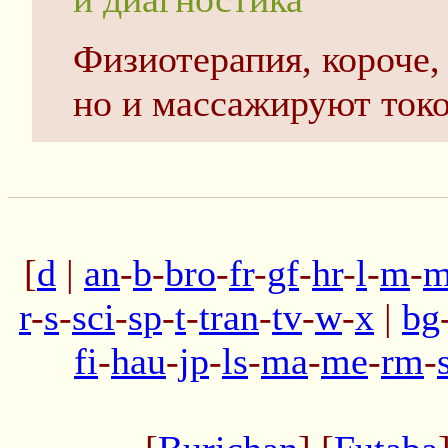
Физиотерапия, короче,
но и массажируют ток
[
d
|
an
-
b
-
bro
-
fr
-
gf
-
hr
-
l
-
m
-
m
r
-
s
-
sci
-
sp
-
t
-
tran
-
tv
-
w
-
x
|
bg
fi
-
hau
-
jp
-
ls
-
ma
-
me
-
rm
-