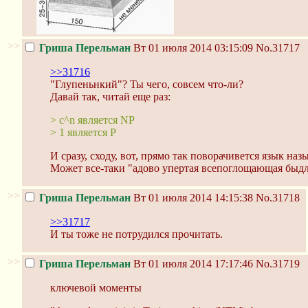
>>
Гриша Перельман
Вт 01 июля 2014 03:15:09
No.31717
>>31716
"Глупеньнкий"? Ты чего, совсем что-ли?
Давай так, читай еще раз:
> c^n является NP
> 1 является P
И сразу, сходу, вот, прямо так поворачивется язык на
Может все-таки "адово упертая всепоглощающая быдл
>>
Гриша Перельман
Вт 01 июля 2014 14:15:38
No.31718
>>31717
И ты тоже не потрудился прочитать.
>>
Гриша Перельман
Вт 01 июля 2014 17:17:46
No.31719
ключевой моменты