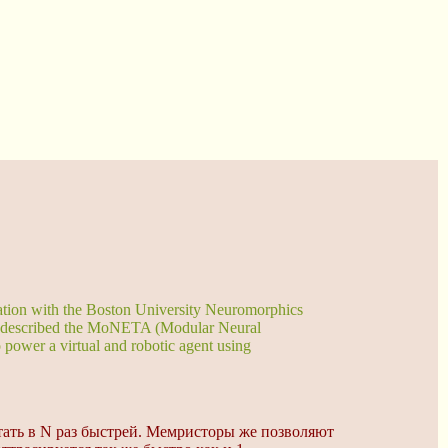
ation with the Boston University Neuromorphics
er described the MoNETA (Modular Neural
 power a virtual and robotic agent using
ботать в N раз быстрей. Мемристоры же позволяют