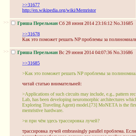
>>31677
http://en.wikipedia.org/wiki/Memristor
>>
Гриша Перельман
Сб 28 июня 2014 23:16:12
No.31685
>>31678
Как это поможет решать NP проблемы за полиномиальн
>>
Гриша Перельман
Вс 29 июня 2014 04:07:36
No.31686
>>31685
>Как это поможет решать NP проблемы за полиномиа
читай статью внимательней:
>Applications of such circuits may include, e.g., patter
Lab, has been developing neuromorphic architectures whi
Exploring Traveling Agent) model.[73] MoNETA is the first 
memristive hardware.
>и при чём здесь трассировка лучей?
трассировка лучей embrassingly parallel проблема. Е