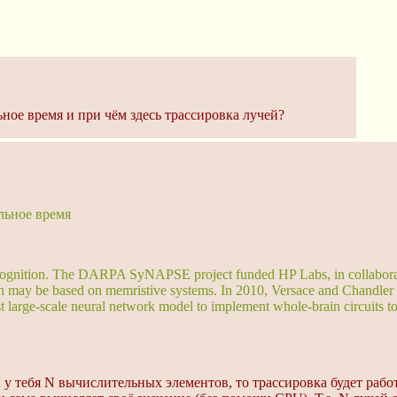
ое время и при чём здесь трассировка лучей?
льное время
n recognition. The DARPA SyNAPSE project funded HP Labs, in collabor
ch may be based on memristive systems. In 2010, Versace and Chandl
large-scale neural network model to implement whole-brain circuits to
сли у тебя N вычислительных элементов, то трассировка будет ра