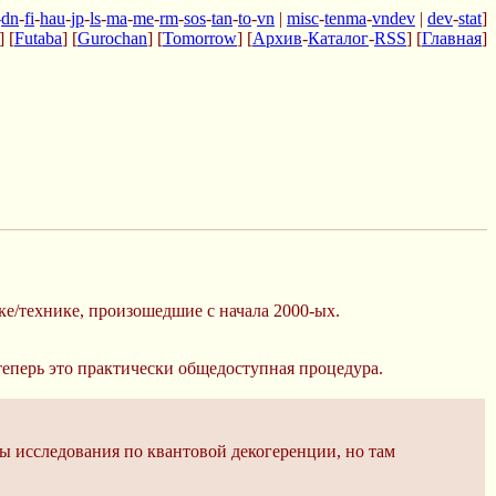
-
dn
-
fi
-
hau
-
jp
-
ls
-
ma
-
me
-
rm
-
sos
-
tan
-
to
-
vn
|
misc
-
tenma
-
vndev
|
dev
-
stat
]
] [
Futaba
] [
Gurochan
] [
Tomorrow
] [
Архив
-
Каталог
-
RSS
] [
Главная
]
ке/технике, произошедшие с начала 2000-ых.
 теперь это практически общедоступная процедура.
ы исследования по квантовой декогеренции, но там