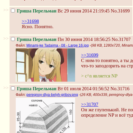
>>
Гриша Перельман
Вс 29 июня 2014 21:19:45
No.31699
>>31698
Ясно. Понятно.
>>
Гриша Перельман
Пн 30 июня 2014 18:56:25
No.31707
Файл:
Minami-ke Tadaima - 08 - Large 16.jpg
-(
98 KB, 1280x720, Minami-
>>31699
С ним-то понятно, а ты 
что-то заподозрить на ст
> c^n является NP
>>
Гриша Перельман
Вт 01 июля 2014 01:56:52
No.31716
Файл:
peregnoy-dlya-belyh-gribov.png
-(
26 KB, 400x339, peregnoy-dlya
>>31707
Он же глупенький. Не по
определение NP и всё туд