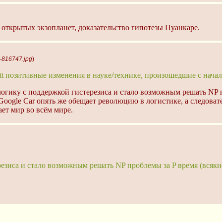
открытых экзопланет, доказательство гипотезы Пуанкаре.
t-816747.jpg
)
itt позитивные изменения в науке/технике, произошедшие с начал
логику с поддержкой гистерезиса и стало возможным решать NP п
Google Car опять же обещает революцию в логистике, а следова
т мир во всём мире.
резиса и стало возможным решать NP проблемы за P время (всяки