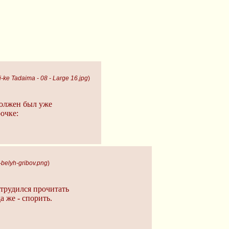
ke Tadaima - 08 - Large 16.jpg
)
должен был уже
рочке:
-belyh-gribov.png
)
трудился прочитать
а же - спорить.