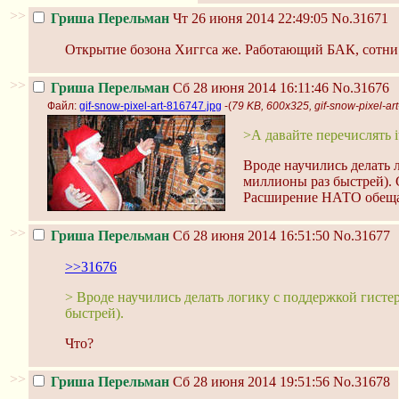
>>
Гриша Перельман
Чт 26 июня 2014 22:49:05
No.31671
Открытие бозона Хиггса же. Работающий БАК, сотни 
>>
Гриша Перельман
Сб 28 июня 2014 16:11:46
No.31676
Файл:
gif-snow-pixel-art-816747.jpg
-(
79 KB, 600x325, gif-snow-pixel-ar
>А давайте перечислять 
Вроде научились делать 
миллионы раз быстрей). 
Расширение НАТО обещае
>>
Гриша Перельман
Сб 28 июня 2014 16:51:50
No.31677
>>31676
> Вроде научились делать логику с поддержкой гисте
быстрей).
Что?
>>
Гриша Перельман
Сб 28 июня 2014 19:51:56
No.31678