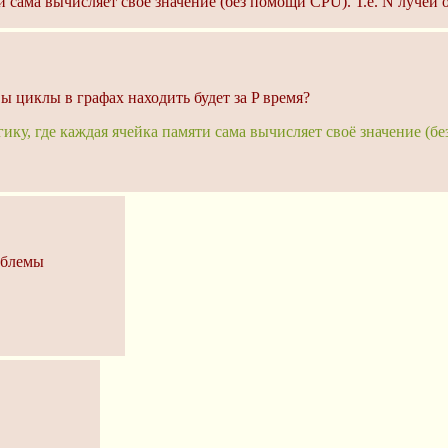
 сама вычисляет своё значение (без помощи CPU). Т.е. N лучей о
ы циклы в графах находить будет за P время?
ку, где каждая ячейка памяти сама вычисляет своё значение (б
облемы