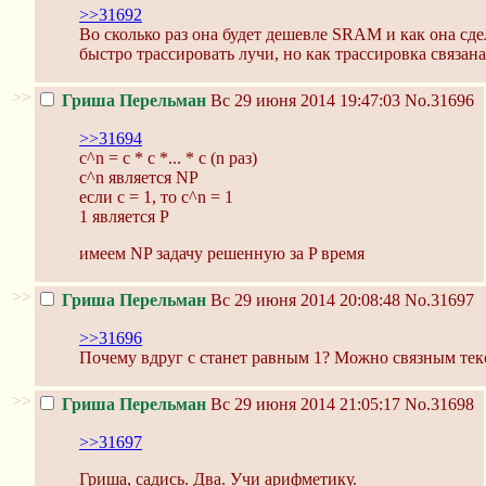
>>31692
Во сколько раз она будет дешевле SRAM и как она сд
быстро трассировать лучи, но как трассировка связана
>>
Гриша Перельман
Вс 29 июня 2014 19:47:03
No.31696
>>31694
c^n = с * c *... * c (n раз)
c^n является NP
если с = 1, то c^n = 1
1 является P
имеем NP задачу решенную за P время
>>
Гриша Перельман
Вс 29 июня 2014 20:08:48
No.31697
>>31696
Почему вдруг c станет равным 1? Можно связным тек
>>
Гриша Перельман
Вс 29 июня 2014 21:05:17
No.31698
>>31697
Гриша, садись. Два. Учи арифметику.