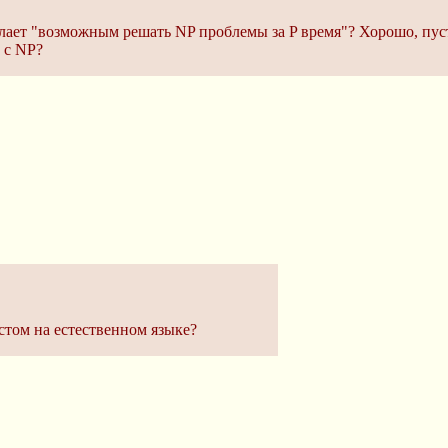
елает "возможным решать NP проблемы за P время"? Хорошо, пус
 с NP?
стом на естественном языке?