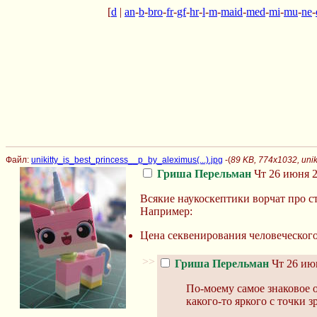
[
d
|
an
-
b
-
bro
-
fr
-
gf
-
hr
-
l
-
m
-
maid
-
med
-
mi
-
mu
-
ne
-
Файл:
unikitty_is_best_princess__p_by_aleximus(...).jpg
-(
89 KB, 774x1032, unik
Гриша Перельман
Чт 26 июня 2
Всякие наукоскептики ворчат про ст
Например:
Цена секвенирования человеческого 
>>
Гриша Перельман
Чт 26 июн
По-моему самое знаковое 
какого-то яркого с точки 