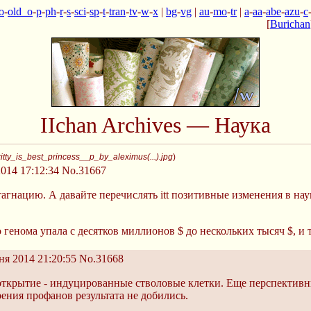
o
-
old_o
-
p
-
ph
-
r
-
s
-
sci
-
sp
-
t
-
tran
-
tv
-
w
-
x
|
bg
-
vg
|
au
-
mo
-
tr
|
a
-
aa
-
abe
-
azu
-
c
[
Burichan
IIchan Archives — Наука
itty_is_best_princess__p_by_aleximus(...).jpg
)
014 17:12:34
No.31667
агнацию. А давайте перечислять itt позитивные изменения в нау
генома упала с десятков миллионов $ до нескольких тысяч $, и
я 2014 21:20:55
No.31668
открытие - индуцированные стволовые клетки. Еще перспективн
зрения профанов результата не добились.