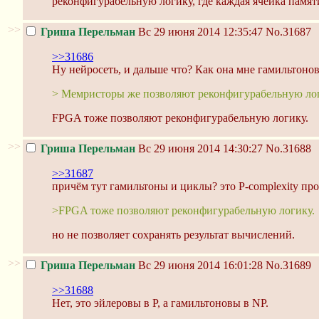
реконфигурабельную логику, где каждая ячейка памяти
>>
Гриша Перельман
Вс 29 июня 2014 12:35:47
No.31687
>>31686
Ну нейросеть, и дальше что? Как она мне гамильтонов
> Мемристоры же позволяют реконфигурабельную логи
FPGA тоже позволяют реконфигурабельную логику.
>>
Гриша Перельман
Вс 29 июня 2014 14:30:27
No.31688
>>31687
причём тут гамильтоны и циклы? это P-complexity пр
>FPGA тоже позволяют реконфигурабельную логику.
но не позволяет сохранять результат вычислений.
>>
Гриша Перельман
Вс 29 июня 2014 16:01:28
No.31689
>>31688
Нет, это эйлеровы в P, а гамильтоновы в NP.