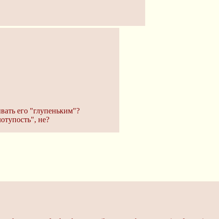
зывать его "глупеньким"?
отупость", не?