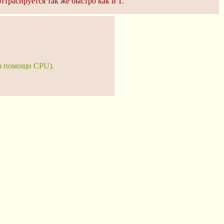
ттрасируется так же быстро как и 1.
ез помощи CPU).