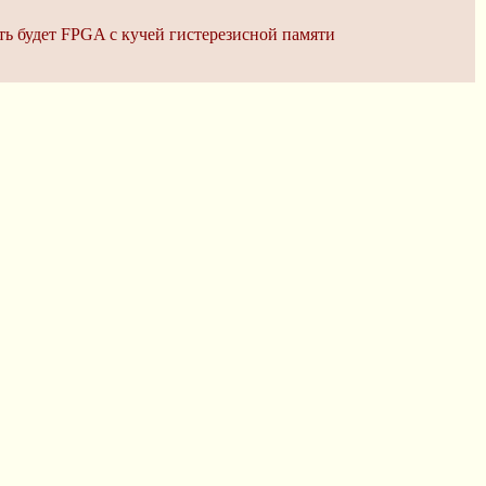
ть будет FPGA с кучей гистерезисной памяти