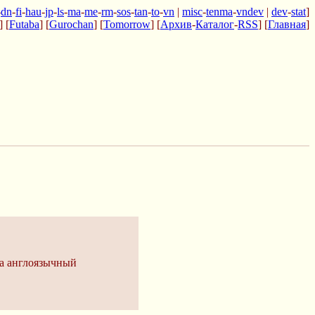
-
dn
-
fi
-
hau
-
jp
-
ls
-
ma
-
me
-
rm
-
sos
-
tan
-
to
-
vn
|
misc
-
tenma
-
vndev
|
dev
-
stat
]
] [
Futaba
] [
Gurochan
] [
Tomorrow
] [
Архив
-
Каталог
-
RSS
] [
Главная
]
на англоязычный