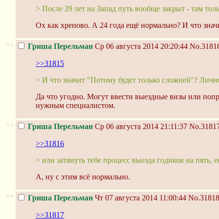
> После 29 лет на Запад путь вообще закрыт - там т
Ох как хреново. А 24 года ещё нормально? И что значи
>>
Гриша Перельман
Ср 06 августа 2014 20:20:44
No.3181
>>31815
> И что значит "Потому будет только сложней"? Лично 
Да что угодно. Могут ввести выездные визы или попро
нужным специалистом.
>>
Гриша Перельман
Ср 06 августа 2014 21:11:37
No.3181
>>31816
> или затянуть тебе процесс выезда годиков на пять,
А, ну с этим всё нормально.
>>
Гриша Перельман
Чт 07 августа 2014 11:00:44
No.3181
>>31817