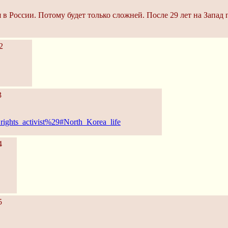
я в России. Потому будет только сложней. После 29 лет на Запад
2
3
rights_activist%29#North_Korea_life
4
5