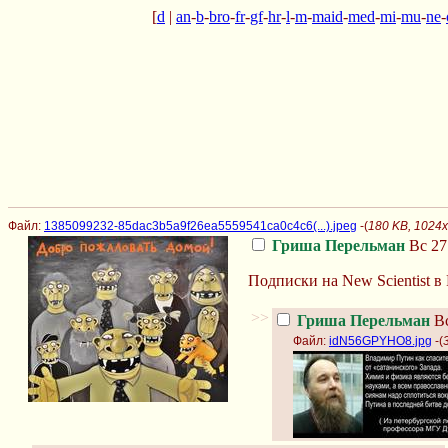
[
d
|
an
-
b
-
bro
-
fr
-
gf
-
hr
-
l
-
m
-
maid
-
med
-
mi
-
mu
-
ne
-
Файл:
1385099232-85dac3b5a9f26ea5559541ca0c4c6(...).jpeg
-(
180 KB, 1024
Гриша Перельман
Вс 27
Подписки на New Scientist в 
>>
Гриша Перельман
Вс
Файл:
idN56GPYHO8.jpg
-(