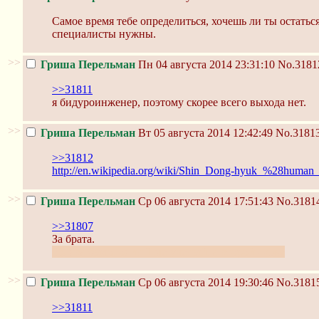
Самое время тебе определиться, хочешь ли ты остатьс
специалисты нужны.
>>
Гриша Перельман
Пн 04 августа 2014 23:31:10
No.3181
>>31811
я бидуроинженер, поэтому скорее всего выхода нет.
>>
Гриша Перельман
Вт 05 августа 2014 12:42:49
No.3181
>>31812
http://en.wikipedia.org/wiki/Shin_Dong-hyuk_%28human_
>>
Гриша Перельман
Ср 06 августа 2014 17:51:43
No.3181
>>31807
За брата.
Их два было, один True-ученый, а второй - Лже
>>
Гриша Перельман
Ср 06 августа 2014 19:30:46
No.3181
>>31811