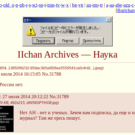
o
-
old_o
-
p
-
ph
-
r
-
s
-
sci
-
sp
-
t
-
tran
-
tv
-
w
-
x
|
bg
-
vg
|
au
-
mo
-
tr
|
a
-
aa
-
abe
-
azu
-
c
[
Burichan
IIchan Archives — Наука
x854, 1385099232-85dac3b5a9f26ea5559541ca0c4c6(...).jpeg
)
 июля 2014 16:15:05
No.31788
России нет.
 27 июля 2014 20:12:22
No.31789
35 KB, 492x215, idN56GPYHO8.jpg
)
Нет АН - нет и ученых. Зачем вам подписка, да еще и 
журнал? Там же ересь пишут.