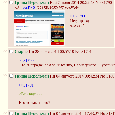
>>
Гриша Перельман
Вс 27 июля 2014 20:22:48
No.31790
Файл:
уек.PNG
-(
294 KB, 1057x747, уек.PNG
)
>>31789
Нет, правда,
что за??
>>
Сырно
Пн 28 июля 2014 00:57:19
No.31791
>>31790
Это "награда" вам за Лысенко, Вернадского, Фypcенк
>>
Гриша Перельман
Пн 04 августа 2014 00:42:34
No.3180
>>31791
>Вернадского
Его-то так за что?
>>
Гриша Перельман
Пн 04 августа 2014 17:43:27
No.3181