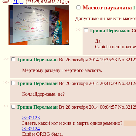
Файл:
21.jpg
-(
171 KB, 918x613, 21.jpg
)
Маскот наукачана
Г
Допустимо ли завести маско
>>
Гриша Перельман
Сб
Да
Captcha nerd подтв
>>
Гриша Перельман
Вс 26 октября 2014 19:35:53
No.3212
Мёртвому разделу - мёртвого маскота.
>>
Гриша Перельман
Вс 26 октября 2014 20:41:39
No.3212
Коллайдер-сама, не?
>>
Гриша Перельман
Вт 28 октября 2014 00:04:57
No.3212
>>32123
Знаете, какой кот и жив и мертв одновременно?
Тот, 
>>32124
Ещё и QRBG была.