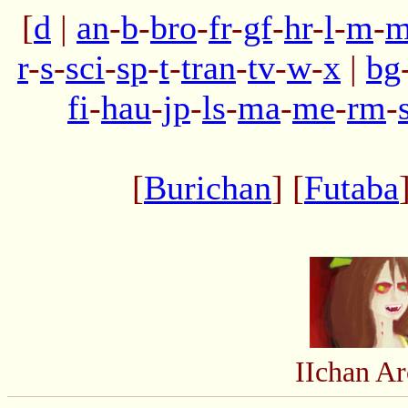
[
d
|
an
-
b
-
bro
-
fr
-
gf
-
hr
-
l
-
m
-
m
r
-
s
-
sci
-
sp
-
t
-
tran
-
tv
-
w
-
x
|
bg
fi
-
hau
-
jp
-
ls
-
ma
-
me
-
rm
-
[
Burichan
] [
Futaba
IIchan A