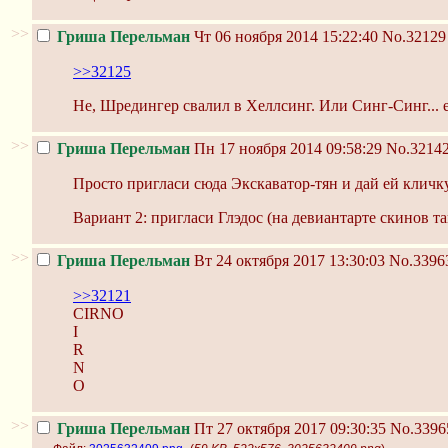
>>
Гриша Перельман
Чт 06 ноября 2014 15:22:40
No.32129
>>32125
Не, Шредингер свалил в Хеллсинг. Или Синг-Синг... е
>>
Гриша Перельман
Пн 17 ноября 2014 09:58:29
No.3214
Просто пригласи сюда Экскаватор-тян и дай ей кличку
Вариант 2: пригласи Глэдос (на девиантарте скинов т
>>
Гриша Перельман
Вт 24 октября 2017 13:30:03
No.3396
>>32121
CIRNO
I
R
N
O
>>
Гриша Перельман
Пт 27 октября 2017 09:30:35
No.3396