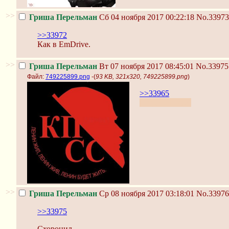
>>
Гриша Перельман
Сб 04 ноября 2017 00:22:18
No.33973
>>33972
Как в EmDrive.
>>
Гриша Перельман
Вт 07 ноября 2017 08:45:01
No.33975
Файл:
749225899.png
-(
93 KB, 321x320, 749225899.png
)
>>33965
С праздником!
>>
Гриша Перельман
Ср 08 ноября 2017 03:18:01
No.33976
>>33975
Схоронил