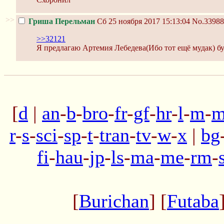
>>
Гриша Перельман
Сб 25 ноября 2017 15:13:04
No.33988
>>32121
Я предлагаю Артемия Лебедева(Ибо тот ещё мудак) буде
[
d
|
an
-
b
-
bro
-
fr
-
gf
-
hr
-
l
-
m
-
m
r
-
s
-
sci
-
sp
-
t
-
tran
-
tv
-
w
-
x
|
bg
fi
-
hau
-
jp
-
ls
-
ma
-
me
-
rm
-
[
Burichan
] [
Futaba