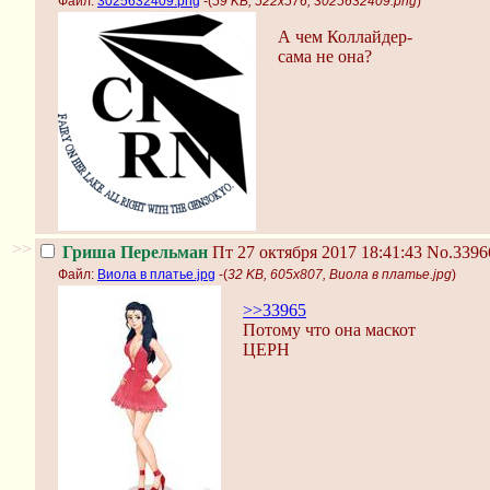
Файл:
3025632409.png
-(
59 KB, 522x576, 3025632409.png
)
А чем Коллайдер-
сама не она?
>>
Гриша Перельман
Пт 27 октября 2017 18:41:43
No.3396
Файл:
Виола в платье.jpg
-(
32 KB, 605x807, Виола в платье.jpg
)
>>33965
Потому что она маскот
ЦЕРН