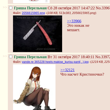
>>
Гриша Перельман
Сб 28 октября 2017 14:47:22
No.3396
Файл:
2056615965.png
-(
108 KB, 513x383, 2056615965.png
)
>>33966
Это никак не
мешает.
>>
Гриша Перельман
Вт 31 октября 2017 18:40:11
No.3397
Файл:
yande.re 365228 heels makise_kurisu pant(...).jpg
-(
1219 KB, 2254
>>32121
Что насчет Кристиночки?