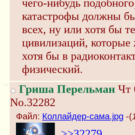
чего-нибудь подобного
катастрофы должны б
всех, ну или хотя бы 
цивилизаций, которые 
хотя бы в радиоконтакт
физический.
>>
Гриша Перельман
Чт 
No.32282
Файл:
Коллайдер-сама.jpg
-(
>>32279