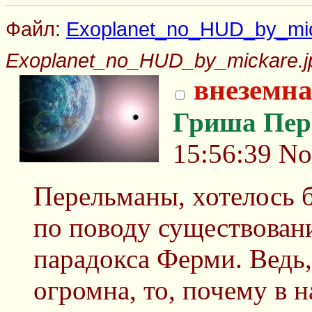
Файл:
Exoplanet_no_HUD_by_mic
Exoplanet_no_HUD_by_mickare.j
внеземна
Гриша Пер
15:56:39
No
Перельманы, хотелось 
по поводу существован
парадокса Ферми. Ведь,
огромна, то, почему в 