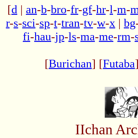
[
d
|
an
-
b
-
bro
-
fr
-
gf
-
hr
-
l
-
m
-
m
r
-
s
-
sci
-
sp
-
t
-
tran
-
tv
-
w
-
x
|
bg
fi
-
hau
-
jp
-
ls
-
ma
-
me
-
rm
-
[
Burichan
] [
Futaba
IIchan Ar