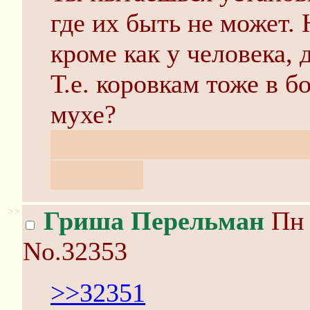
где их быть не может.
кроме как у человека,
Т.е. коровкам тоже в б
мухе?
белки-летяги не летают
крыльев
>>
Гриша Перельман
Пн 
No.32353
>>32351