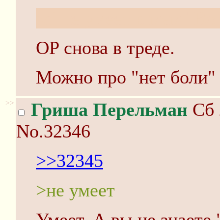
sci не умеет в мем "Во
OP снова в треде.
Можно про "нет боли"
>>
Гриша Перельман
Сб 
No.32346
>>32345
>не умеет
Умеет. А вы не знаете