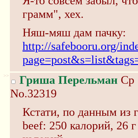
Я-то совсем забыл, чт
грамм", хех.
Няш-мяш дам пачку:
http://safebooru.org/ind
page=post&s=list&tags=
>>
Гриша Перельман
Ср 
No.32319
Кстати, по данным из г
beef: 250 калорий, 26 г