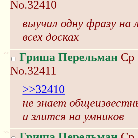
No.32410
выучил одну фразу на
всех досках
>>
Гриша Перельман
Ср 
No.32411
>>32410
не знает общеизвест
и злится на умников
>>
Гриша Перельман
Ср 