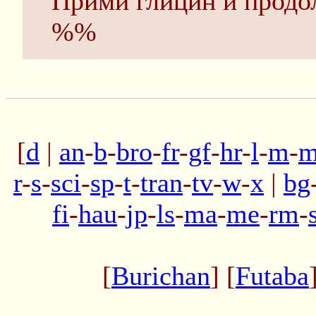
Прими глицин и продо
%%
[
d
|
an
-
b
-
bro
-
fr
-
gf
-
hr
-
l
-
m
-
m
r
-
s
-
sci
-
sp
-
t
-
tran
-
tv
-
w
-
x
|
bg
fi
-
hau
-
jp
-
ls
-
ma
-
me
-
rm
-
[
Burichan
] [
Futaba