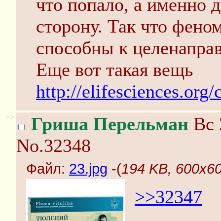
что попало, а именно 
сторону. Так что фено
способны к целенапра
Еще вот такая вещь
http://elifesciences.org
>>
Гриша Перельман
Вс 
No.32348
Файл:
23.jpg
-(
194 KB, 600x60
>>32347