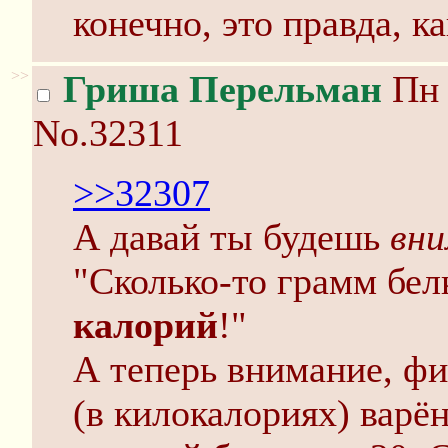
конечно, это правда, к
>>
Гриша Перельман
Пн 
No.32311
>>32307
А давай ты будешь
вн
"Сколько-то грамм бе
калорий
!"
А теперь внимание, ф
(в килокалориях) варён