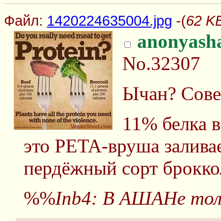
Файл:
1420224635004.jpg
-(
62 K
anonyash
No.32307
Ычан? Сове
11% белка в
это PETA-вруша заливае
пердёжный сорт брокко
%%
Inb4: В АШАНе тол