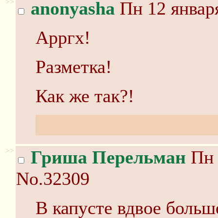
>>
anonyasha
Пн 12 января
Арргх!
Разметка!
Как же так?!
Не берите в голову, о
>>
Гриша Перельман
Пн 
No.32309
В капусте вдвое больше