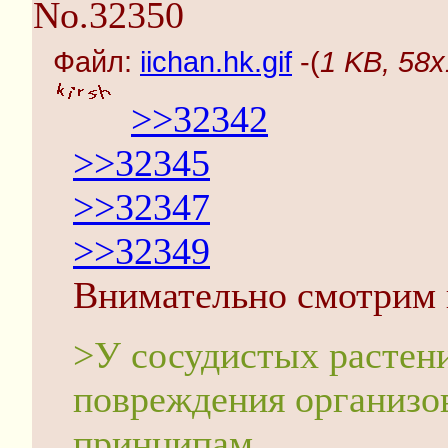
No.32350
Файл:
iichan.hk.gif
-(
1 KB, 58x1
>>32342
>>32345
>>32347
>>32349
Внимательно смотрим
>У сосудистых растени
повреждения организо
принципам