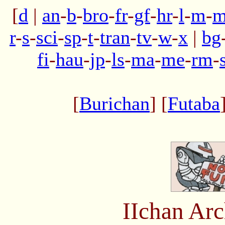
[
d
|
an
-
b
-
bro
-
fr
-
gf
-
hr
-
l
-
m
-
m
r
-
s
-
sci
-
sp
-
t
-
tran
-
tv
-
w
-
x
|
bg
fi
-
hau
-
jp
-
ls
-
ma
-
me
-
rm
-
[
Burichan
] [
Futaba
IIchan Ar