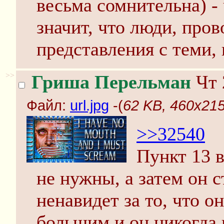
весьма сомнительна) - 
значит, что люди, про
представления с теми, 
>>
Гриша Перельман
Чт 
Файл:
url.jpg
-(
62 KB, 460x215,
>>32540
Пункт 13 в
не нужны, а затем он 
ненавидет за то, что 
большим и он никогда 