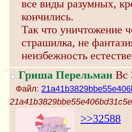
все виды разумных, кр
кончились.
Так что уничтожение че
страшилка, не фантази
неизбежность естестве
>>
Гриша Перельман
Вс 
Файл:
21a41b3829bbe55e406b
21a41b3829bbe55e406bd31c5e4
>>32588