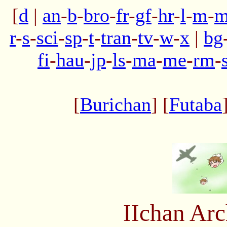
[
d
|
an
-
b
-
bro
-
fr
-
gf
-
hr
-
l
-
m
-
m
r
-
s
-
sci
-
sp
-
t
-
tran
-
tv
-
w
-
x
|
bg
fi
-
hau
-
jp
-
ls
-
ma
-
me
-
rm
-
[
Burichan
] [
Futaba
IIchan Ar