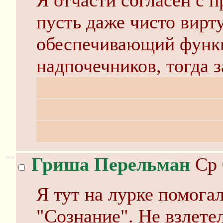
Я отчасти согласен с 
пусть даже чисто вирт
обеспечивающий функ
надпочечников, тогда 
Проблема в том, что 
часто забывают совсем
сенсоримоторные потр
>>
Гриша Перельман
Ср 
Я тут на лурке помога
"Сознание". Не взлетел