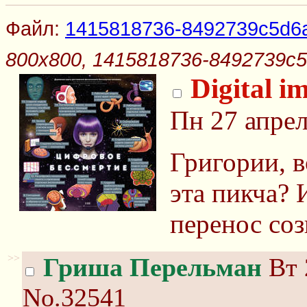
Файл:
1415818736-8492739c5d6ab
800x800, 1415818736-8492739c5d
Digital i
Пн 27 апрел
Григории, в
эта пикча?
перенос соз
>>
Гриша Перельман
Вт 
No.32541