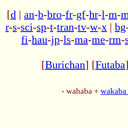
[
d
|
an
-
b
-
bro
-
fr
-
gf
-
hr
-
l
-
m
-
m
r
-
s
-
sci
-
sp
-
t
-
tran
-
tv
-
w
-
x
|
bg
fi
-
hau
-
jp
-
ls
-
ma
-
me
-
rm
-
[
Burichan
] [
Futaba
- wahaba +
wakaba 