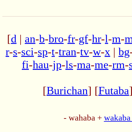
[
d
|
an
-
b
-
bro
-
fr
-
gf
-
hr
-
l
-
m
-
m
r
-
s
-
sci
-
sp
-
t
-
tran
-
tv
-
w
-
x
|
bg
fi
-
hau
-
jp
-
ls
-
ma
-
me
-
rm
-
[
Burichan
] [
Futaba
- wahaba +
wakaba 