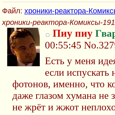
Файл:
хроники-реактора-Комикс
хроники-реактора-Комиксы-191
Пиу пиу
Гва
00:55:45
No.327
Есть у меня иде
если испускать
фотонов, именно, что к
даже глазом хумана не 
не жрёт и жжот неплохо