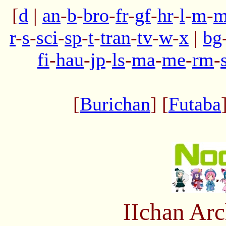
[
d
|
an
-
b
-
bro
-
fr
-
gf
-
hr
-
l
-
m
-
m
r
-
s
-
sci
-
sp
-
t
-
tran
-
tv
-
w
-
x
|
bg
fi
-
hau
-
jp
-
ls
-
ma
-
me
-
rm
-
[
Burichan
] [
Futaba
IIchan Ar