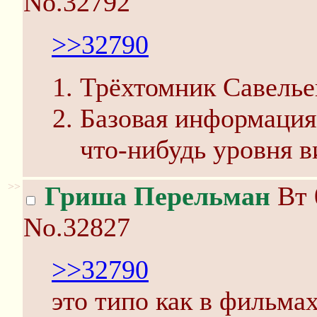
No.32792
>>32790
Трёхтомник Савельев
Базовая информация 
что-нибудь уровня в
>>
Гриша Перельман
Вт 
No.32827
>>32790
это типо как в фильма