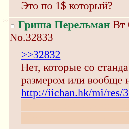
Это по 1$ который?
>>
Гриша Перельман
Вт 
No.32833
>>32832
Нет, которые со станд
размером или вообще н
http://iichan.hk/mi/res/
На текущий момент ув
82мм мины и актуальна