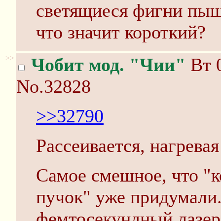
светящиеся фигни пы
что значит короткий?
>>
Чобит мод. "Чии"
Вт 0
No.32828
>>32790
Рассеивается, нагревая
Самое смешное, что "
пучок" уже придумали
фемтосекундный лазер