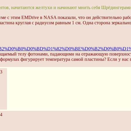
нтов, начитаются желтухи и начинают мнить себя Шрёдингера
уме с этим EMDrive в NASA показали, что он действительно рабо
астина круглая с радиусом равным 1 см. Одна сторона зеркально 
D0%9A%D0%B2%D0%B0%D0%BD%D1%82%D0%BE%D0%B2%D
 сообщаемый телу фотонами, падающими на отражающую поверхнос
тих формулах фигурирует температура самой пластины? Если у н
3
4