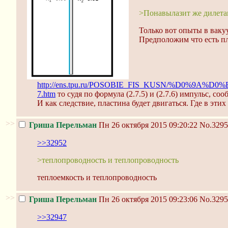
>Понавылазит же дилета
Только вот опыты в ваку
Предположим что есть пл
http://ens.tpu.ru/POSOBIE_FIS_KUSN/%
7.htm
то судя по формула (2.7.5) и (2.7.6) импульс,
И как следствие, пластина будет двигаться. Где в э
>>
Гриша Перельман
Пн 26 октября 2015 09:20:22
No.3295
>>32952
>теплопроводность и теплопроводность
теплоемкость и теплопроводность
>>
Гриша Перельман
Пн 26 октября 2015 09:23:06
No.3295
>>32947