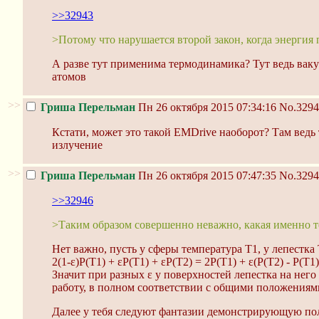
>>32943
>Потому что нарушается второй закон, когда энергия п
А разве тут применима термодинамика? Тут ведь ваку
атомов
>>
Гриша Перельман
Пн 26 октября 2015 07:34:16
No.3294
Кстати, может это такой EMDrive наоборот? Там ведь
излучение
>>
Гриша Перельман
Пн 26 октября 2015 07:47:35
No.3294
>>32946
>Таким образом совершенно неважно, какая именно те
Нет важно, пусть у сферы температура T1, у лепестка 
2(1-ε)P(T1) + εP(T1) + εP(T2) = 2P(T1) + ε(P(T2) - P(T1)
Значит при разных ε у поверхностей лепестка на него
работу, в полном соответствии с общими положения
Далее у тебя следуют фантазии демонстрирующую пол