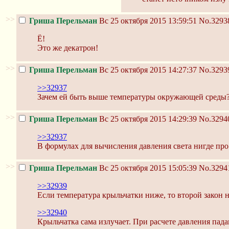
>>
Гриша Перельман
Вс 25 октября 2015 13:59:51
No.3293
Ё!
Это же декатрон!
>>
Гриша Перельман
Вс 25 октября 2015 14:27:37
No.3293
>>32937
Зачем ей быть выше температуры окружающей среды
>>
Гриша Перельман
Вс 25 октября 2015 14:29:39
No.3294
>>32937
В формулах для вычисления давления света нигде про
>>
Гриша Перельман
Вс 25 октября 2015 15:05:39
No.3294
>>32939
Если температура крыльчатки ниже, то второй закон н
>>32940
Крыльчатка сама излучает. При расчете давления пада