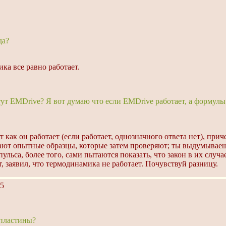
да?
ка все равно работает.
ут EMDrive? Я вот думаю что если EMDrive работает, а формулы 
 как он работает (если работает, однозначного ответа нет), при
лают опытные образцы, которые затем проверяют; ты выдумываешь
льса, более того, сами пытаются показать, что закон в их случае
т, заявил, что термодинамика не работает. Почувствуй разницу.
5
 пластины?